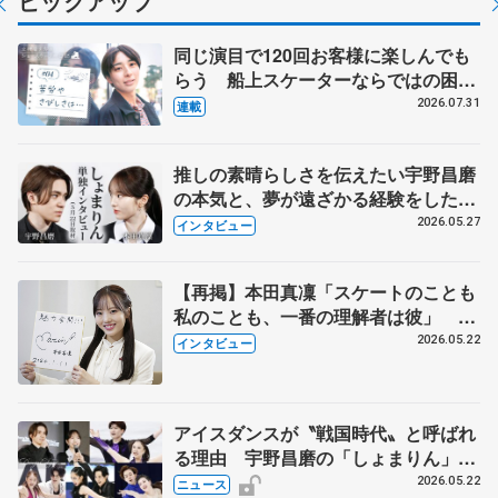
ピックアップ
同じ演目で120回お客様に楽しんでも
らう 船上スケーターならではの困難
とは 影響あったPIW前キャプテン松
2026.07.31
連載
永さんの存在
推しの素晴らしさを伝えたい宇野昌磨
の本気と、夢が遠ざかる経験をした本
田真凜の覚悟
2026.05.27
インタビュー
【再掲】本田真凜「スケートのことも
私のことも、一番の理解者は彼」 引
退時の単独インタビューで語った競技
2026.05.22
インタビュー
人生や家族、恋人、これからの夢…
アイスダンスが〝戦国時代〟と呼ばれ
る理由 宇野昌磨の「しょまりん」ら
実力者が相次いで参戦 国内の競争激
2026.05.22
ニュース