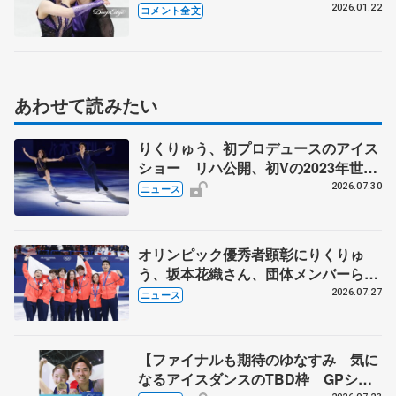
ることは分かっている。それをいかに
2026.01.22
コメント全文
本番で出せるか」【四大陸選手権アイ
スダンスRD】
あわせて読みたい
りくりゅう、初プロデュースのアイス
ショー リハ公開、初Vの2023年世界
選手権のSP披露 ハゼボロ、チョク
2026.07.30
ニュース
ベイら豪華メンバーが来日
オリンピック優秀者顕彰にりくりゅ
う、坂本花織さん、団体メンバーら
8月7日に文科省が表彰式、ブルーノ・
2026.07.27
ニュース
マルコット、中野園子らコーチも
【ファイナルも期待のゆなすみ 気に
なるアイスダンスのTBD枠 GPシリ