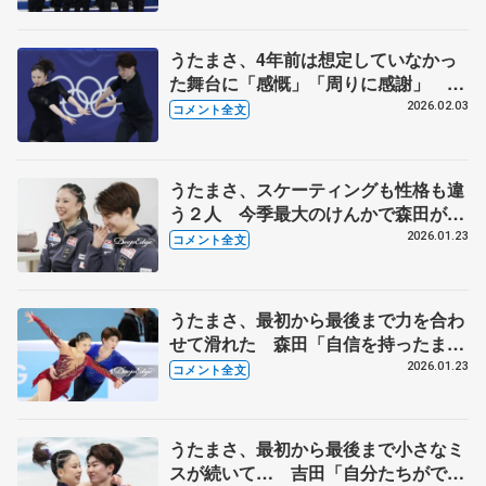
うたまさ、4年前は想定していなかっ
た舞台に「感慨」「周りに感謝」 初
練習の感触は好みの氷、団体の1番手
2026.02.03
コメント全文
「いいバトンタッチしたい」【ミラ
ノ・コルティナ冬季オリンピック公式
練習】
うたまさ、スケーティングも性格も違
う２人 今季最大のけんかで森田が
「そんなん知らんし、何？その言い
2026.01.23
コメント全文
方」【四大陸選手権アイスダンス終了
後】
うたまさ、最初から最後まで力を合わ
せて滑れた 森田「自信を持ったまま
次の課題に取り組みたい」【四大陸フ
2026.01.23
コメント全文
ィギュア・アイスダンスフリー】
うたまさ、最初から最後まで小さなミ
スが続いて… 吉田「自分たちができ