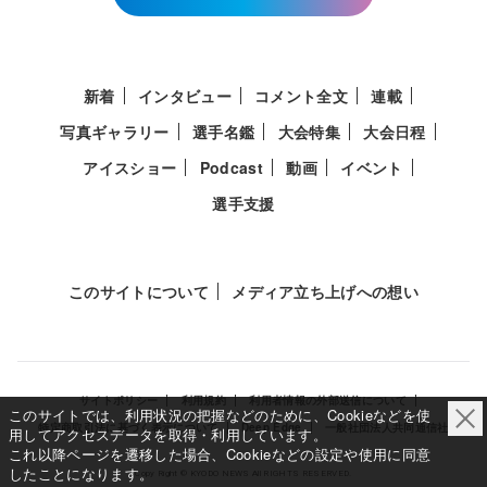
新着
インタビュー
コメント全文
連載
写真ギャラリー
選手名鑑
大会特集
大会日程
アイスショー
Podcast
動画
イベント
選手支援
このサイトについて
メディア立ち上げへの想い
サイトポリシー
利用規約
利用者情報の外部送信について
このサイトでは、利用状況の把握などのために、Cookieなどを使
特定商取引法に基づく表示について
Deep Edge
一般社団法人共同通信社
用してアクセスデータを取得・利用しています。
これ以降ページを遷移した場合、Cookieなどの設定や使用に同意
したことになります。
Copy Right © KYODO NEWS All RIGHTS RESERVED.