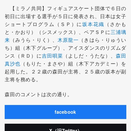
【ミラノ共同】フィギュアスケート団体で６日の
初日に出場する選手が５日に発表され、日本は女子
ショートプログラム（ＳＰ）に
坂本花織
（さかも
と・かおり）（シスメックス）、ペアＳＰに
三浦璃
来
（みうら・りく）、
木原龍一
（きはら・りゅうい
ち）組（木下グループ）、アイスダンスのリズムダ
ンス（ＲＤ）に
吉田唄菜
（よしだ・うたな）、
森田
真沙也
（もりた・まさや）組（木下アカデミー）を
起用した。２２歳の森田が主将、２５歳の坂本が副
主将を務める。
森田のコメントは次の通り。
facebook
X（旧Twitter）