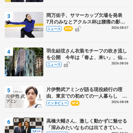
岡万佑子、サマーカップ欠場を発表
7月のみなとアクルス杯は腰痛の影響
で
2026.08.07
ニュース
NEW
羽生結弦さん衣装モチーフの吹き流し
を公開 今年は「春よ、来い」、仙台
の瑞鳳殿
2026.08.06
ニュース
片伊勢武アミンが語る現役続行の理
由、東京での初めての一人暮らし 注
目スケーターの「今」に迫る
2026.08.08
インタビュー
NEW
高橋大輔さん、激しく動かずに魅せる
「深みみたいなものは出てきてい