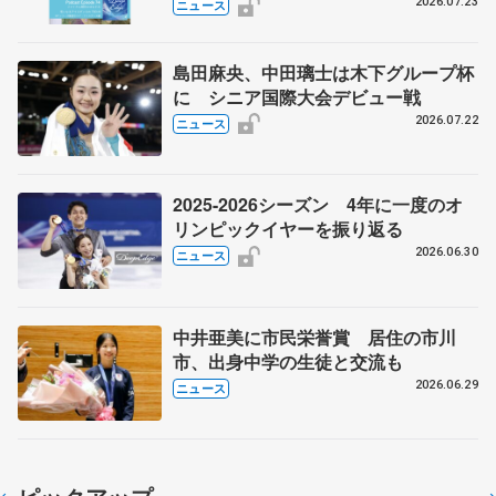
ーズ展望③ペア・アイスダンス編】
2026.07.23
ニュース
ポッドキャスト#74を配信
島田麻央、中田璃士は木下グループ杯
に シニア国際大会デビュー戦
2026.07.22
ニュース
2025-2026シーズン 4年に一度のオ
リンピックイヤーを振り返る
2026.06.30
ニュース
中井亜美に市民栄誉賞 居住の市川
市、出身中学の生徒と交流も
2026.06.29
ニュース