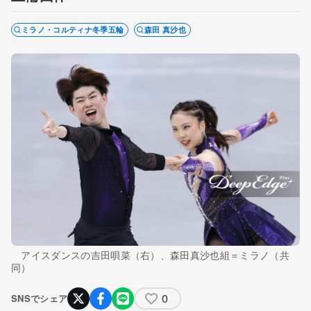
ミラノ・コルティナ冬季五輪
森田 真沙也
アイスダンスの吉田唄菜（右）、森田真沙也組＝ミラノ（共
同）
0
SNSでシェア