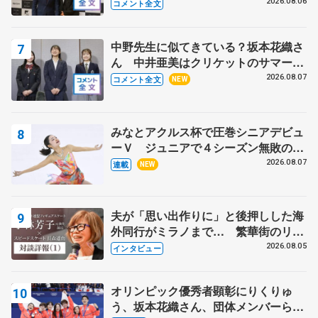
る？」 〝兄さん〟と慕うレジェンド
2026.08.06
コメント全文
野村忠宏さんと和気あいあい
中野先生に似てきている？坂本花織さ
ん 中井亜美はクリケットのサマーキ
ャンプに 島田麻央はたくさん試合に
2026.08.07
コメント全文
NEW
出て国際大会へ【文部科学省スポーツ
表彰式】
みなとアクルス杯で圧巻シニアデビュ
ーＶ ジュニアで４シーズン無敗の島
田麻央
2026.08.07
連載
NEW
夫が「思い出作りに」と後押しした海
外同行がミラノまで… 繁華街のリン
クでは不良のお兄さんも味方に 小林
2026.08.05
インタビュー
芳子さんが振り返るスケート人生
オリンピック優秀者顕彰にりくりゅ
う、坂本花織さん、団体メンバーら