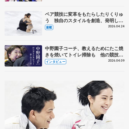
化
ペア競技に変革をもたらしたりくりゅ
う 独自のスタイルを創造、発明した
【引退発表後②】
2026.04.24
連載
中野園子コーチ、教えるためにたこ焼
きを焼いてトイレ掃除も 他の競技に
も通用するという坂本花織の筋肉
2026.04.09
インタビュー