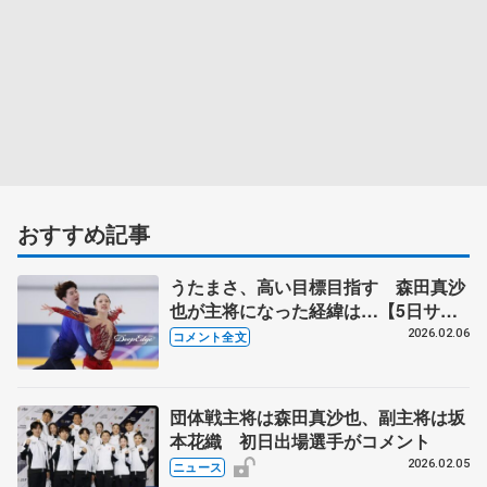
おすすめ記事
うたまさ、高い目標目指す 森田真沙
也が主将になった経緯は…【5日サブ
リンク練習後】
2026.02.06
コメント全文
団体戦主将は森田真沙也、副主将は坂
本花織 初日出場選手がコメント
2026.02.05
ニュース