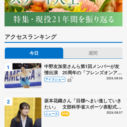
アクセスランキング
今日
週間
中野友加里さんら第1回メンバーが友
情出演 20周年の「フレンズオンアイ
ス」 宮本賢二さん、有川梨絵さん、
2026.08.06
アイスショー
田村岳斗さんも
坂本花織さん「目標へまい進していき
たい」 文部科学省スポーツ表彰式で
代表謝辞
2026.08.07
ニュース
NEW