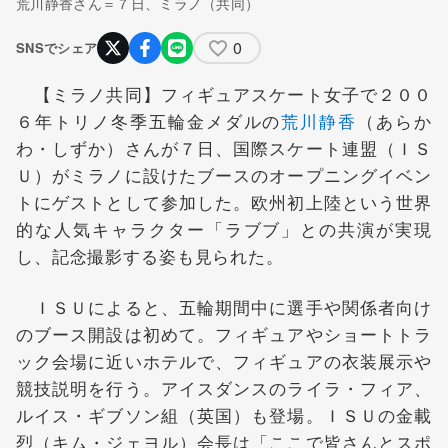
荒川静香さん＝７日、ミラノ（共同）
0
SNSでシェア
【ミラノ共同】フィギュアスケート女子で２００
６年トリノ冬季五輪金メダルの
荒川静香
（あらか
わ・しずか）さんが７日、国際スケート連盟（ＩＳ
Ｕ）がミラノに設けたブースのオープニングイベン
トにゲストとして参加した。欧州初上陸という世界
的な人気キャラクター「ラブブ」との共演が実現
し、記念撮影する姿も見られた。
ＩＳＵによると、五輪期間中に選手や関係者向け
のブース開設は初めて。フィギュアやショートトラ
ック会場に近いホテルで、フィギュアの衣装展示や
競技説明を行う。アイスダンスのライラ・フィア、
ルイス・ギブソン組（英国）も登場。ＩＳＵの金載
烈（キム・ジェヨル）会長は「ここで皆さんとスポ