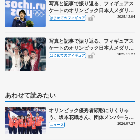
写真と記事で振り返る、フィギュアス
ケートのオリンピック日本人メダリス
ト【男子シングル編】
2025.12.04
はじめてのフィギュア
写真と記事で振り返る、フィギュアス
ケートのオリンピック日本人メダリス
ト【女子シングル編】
2025.11.27
はじめてのフィギュア
あわせて読みたい
オリンピック優秀者顕彰にりくりゅ
う、坂本花織さん、団体メンバーら
8月7日に文科省が表彰式、ブルーノ・
2026.07.27
ニュース
マルコット、中野園子らコーチも