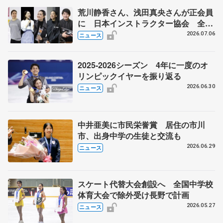
荒川静香さん、浅田真央さんが正会員
に 日本インストラクター協会 全日
本フィギュアなどでのコーチ資格へ新
2026.07.06
ニュース
たな一歩
2025-2026シーズン 4年に一度のオ
リンピックイヤーを振り返る
2026.06.30
ニュース
中井亜美に市民栄誉賞 居住の市川
市、出身中学の生徒と交流も
2026.06.29
ニュース
スケート代替大会創設へ 全国中学校
体育大会で除外受け長野で計画
2026.05.27
ニュース