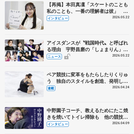
【再掲】本田真凜「スケートのことも
私のことも、一番の理解者は彼」 引
退時の単独インタビューで語った競技
2026.05.22
インタビュー
人生や家族、恋人、これからの夢…
アイスダンスが〝戦国時代〟と呼ばれ
る理由 宇野昌磨の「しょまりん」ら
実力者が相次いで参戦 国内の競争激
2026.05.22
ニュース
化
ペア競技に変革をもたらしたりくりゅ
う 独自のスタイルを創造、発明した
【引退発表後②】
2026.04.24
連載
中野園子コーチ、教えるためにたこ焼
きを焼いてトイレ掃除も 他の競技に
も通用するという坂本花織の筋肉
2026.04.09
インタビュー