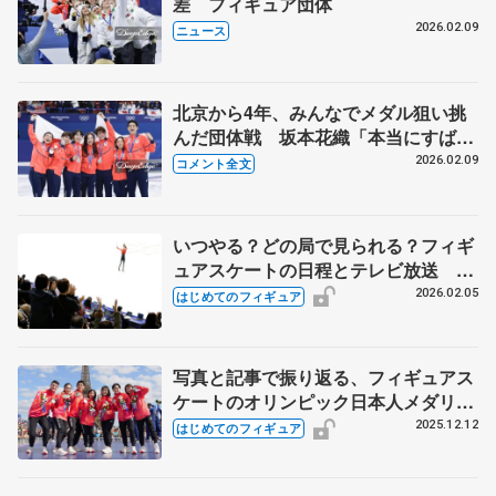
差 フィギュア団体
2026.02.09
ニュース
北京から4年、みんなでメダル狙い挑
んだ団体戦 坂本花織「本当にすばら
しい選手ばっか」【ミラノ五輪団体戦
2026.02.09
コメント全文
表彰式後】
いつやる？どの局で見られる？フィギ
ュアスケートの日程とテレビ放送 ミ
ラノ・コルティナ冬季オリンピック
2026.02.05
はじめてのフィギュア
写真と記事で振り返る、フィギュアス
ケートのオリンピック日本人メダリス
ト【団体編】
2025.12.12
はじめてのフィギュア