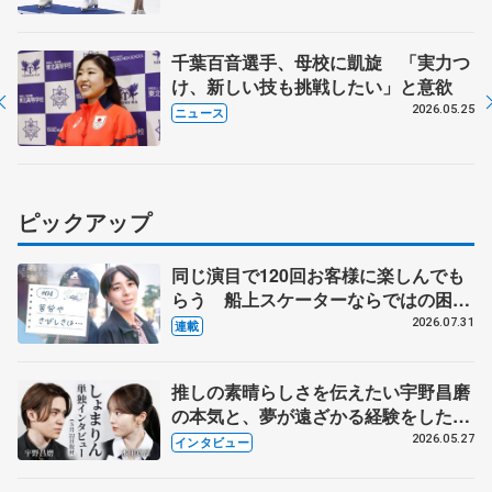
千葉百音選手、母校に凱旋 「実力つ
け、新しい技も挑戦したい」と意欲
2026.05.25
ニュース
ピックアップ
同じ演目で120回お客様に楽しんでも
らう 船上スケーターならではの困難
とは 影響あったPIW前キャプテン松
2026.07.31
連載
永さんの存在
推しの素晴らしさを伝えたい宇野昌磨
の本気と、夢が遠ざかる経験をした本
田真凜の覚悟
2026.05.27
インタビュー