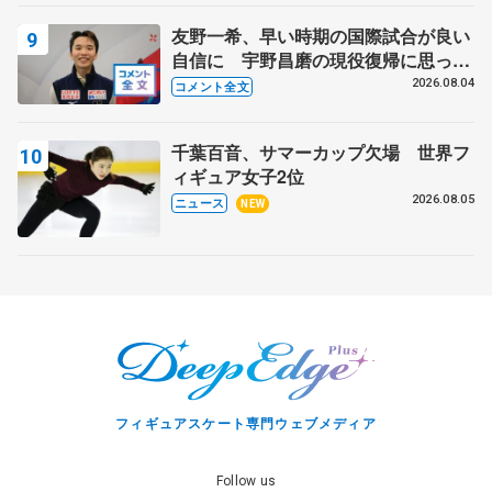
友野一希、早い時期の国際試合が良い
自信に 宇野昌磨の現役復帰に思って
いること 【アジアンオープントロフ
2026.08.04
コメント全文
ィーフリー】
千葉百音、サマーカップ欠場 世界フ
ィギュア女子2位
2026.08.05
ニュース
NEW
フィギュアスケート専門ウェブメディア
Follow us