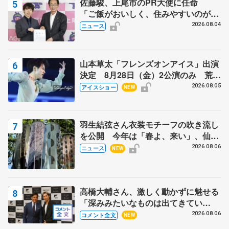
佐藤駿、上尾市のPR大使に任命
「ご飯がおいしく、住みやすいのが魅
力」
2026.08.04
ニュース
山本草太「フレンズオンアイス」出演
決定 8月28日（金）2公演のみ 荒川
静香さんプロデュース、20周年のアイ
2026.08.05
アイスショー
NEW
スショー
羽生結弦さん衣装モチーフの吹き流し
を公開 今年は「春よ、来い」、仙台
の瑞鳳殿
2026.08.06
ニュース
NEW
高橋大輔さん、激しく動かずに魅せる
「深みみたいなものは出てきてい
る？」 〝兄さん〟と慕うレジェンド
2026.08.06
コメント全文
NEW
野村忠宏さんと和気あいあい