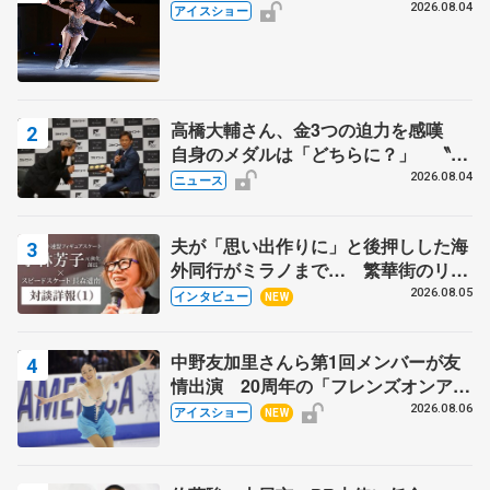
2026.08.04
アイスショー
高橋大輔さん、金3つの迫力を感嘆
自身のメダルは「どちらに？」 〝リ
ス兄弟〟オリンピック3連覇の野村忠
2026.08.04
ニュース
宏さんと対談
夫が「思い出作りに」と後押しした海
外同行がミラノまで… 繁華街のリン
クでは不良のお兄さんも味方に 小林
2026.08.05
インタビュー
NEW
芳子さんが振り返るスケート人生
中野友加里さんら第1回メンバーが友
情出演 20周年の「フレンズオンアイ
ス」 宮本賢二さん、有川梨絵さん、
2026.08.06
アイスショー
NEW
田村岳斗さんも