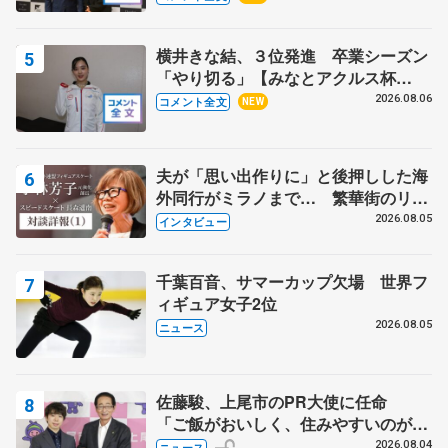
野村忠宏さんと和気あいあい
横井きな結、３位発進 卒業シーズン
「やり切る」【みなとアクルス杯
SP】
2026.08.06
コメント全文
NEW
夫が「思い出作りに」と後押しした海
外同行がミラノまで… 繁華街のリン
クでは不良のお兄さんも味方に 小林
2026.08.05
インタビュー
芳子さんが振り返るスケート人生
千葉百音、サマーカップ欠場 世界フ
ィギュア女子2位
2026.08.05
ニュース
佐藤駿、上尾市のPR大使に任命
「ご飯がおいしく、住みやすいのが魅
力」
2026.08.04
ニュース