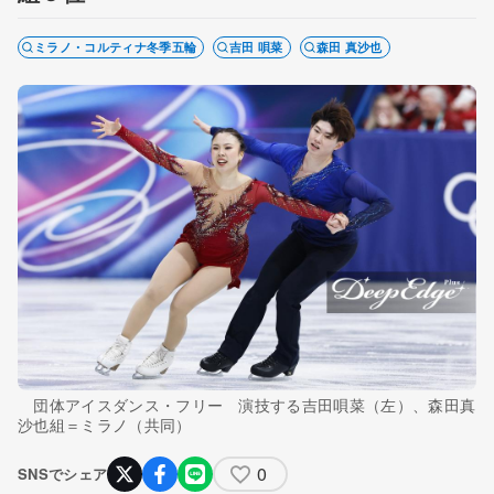
ミラノ・コルティナ冬季五輪
吉田 唄菜
森田 真沙也
団体アイスダンス・フリー 演技する吉田唄菜（左）、森田真
沙也組＝ミラノ（共同）
0
SNSでシェア