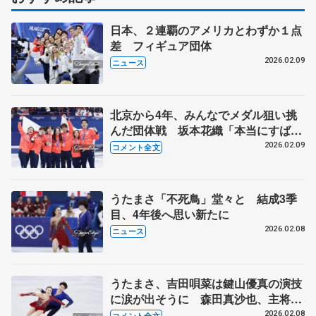
日本、２連覇のアメリカとわずか１点
差 フィギュア団体
2026.02.09
ニュース
北京から4年、みんなでメダル狙い挑
んだ団体戦 坂本花織「本当にすばら
しい選手ばっか」【ミラノ五輪団体戦
2026.02.09
コメント全文
表彰式後】
うたまさ「不死鳥」堂々と 結成3季
目、4年後へ思い新たに
2026.02.08
ニュース
うたまさ、吉田唄菜は鍵山優真の演技
に涙が出そうに 森田真沙也、主将ら
しいことは… 【ミラノ五輪団体アイ
2026.02.08
コメント全文