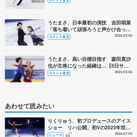
スダンスFD後】
うたまさ、日本最初の演技 吉田唄菜
「落ち着いて頑張ろうと声かけ合っ
た」 【団体アイスダンスRD後】
2026.02.06
コメント全文
うたまさ、高い目標目指す 森田真沙
也が主将になった経緯は…【5日サブ
リンク練習後】
2026.02.06
コメント全文
あわせて読みたい
りくりゅう、初プロデュースのアイス
ショー リハ公開、初Vの2023年世界
選手権のSP披露 ハゼボロ、チョク
2026.07.30
ニュース