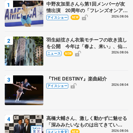
中野友加里さんら第1回メンバーが友
情出演 20周年の「フレンズオンアイ
ス」 宮本賢二さん、有川梨絵さん、
2026.08.06
アイスショー
NEW
田村岳斗さんも
羽生結弦さん衣装モチーフの吹き流し
を公開 今年は「春よ、来い」、仙台
の瑞鳳殿
2026.08.06
ニュース
NEW
『THE DESTINY』楽曲紹介
2026.08.04
アイスショー
高橋大輔さん、激しく動かずに魅せる
「深みみたいなものは出てきてい
る？」 〝兄さん〟と慕うレジェンド
2026.08.06
コメント全文
NEW