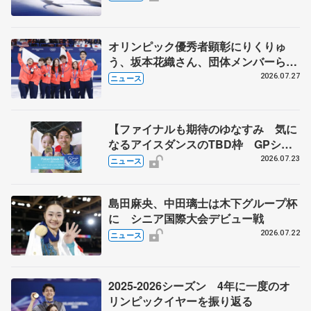
ベイら豪華メンバーが来日
オリンピック優秀者顕彰にりくりゅ
う、坂本花織さん、団体メンバーら
8月7日に文科省が表彰式、ブルーノ・
2026.07.27
ニュース
マルコット、中野園子らコーチも
【ファイナルも期待のゆなすみ 気に
なるアイスダンスのTBD枠 GPシリ
ーズ展望③ペア・アイスダンス編】
2026.07.23
ニュース
ポッドキャスト#74を配信
島田麻央、中田璃士は木下グループ杯
に シニア国際大会デビュー戦
2026.07.22
ニュース
2025-2026シーズン 4年に一度のオ
リンピックイヤーを振り返る