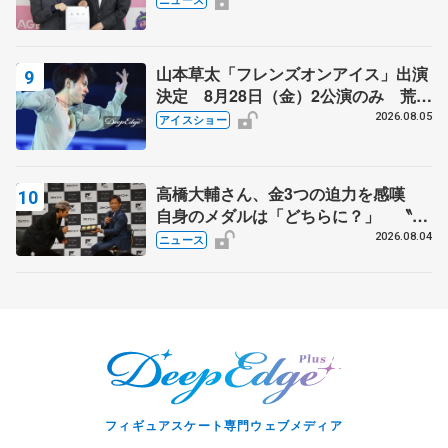
山本草太「フレンズオンアイス」出演
決定 8月28日（金）2公演のみ 荒川
静香さんプロデュース、20周年のアイ
2026.08.05
アイスショー
スショー
高橋大輔さん、金3つの迫力を感嘆
自身のメダルは「どちらに？」 〝リ
ス兄弟〟オリンピック3連覇の野村忠
2026.08.04
ニュース
宏さんと対談
フィギュアスケート専門ウェブメディア