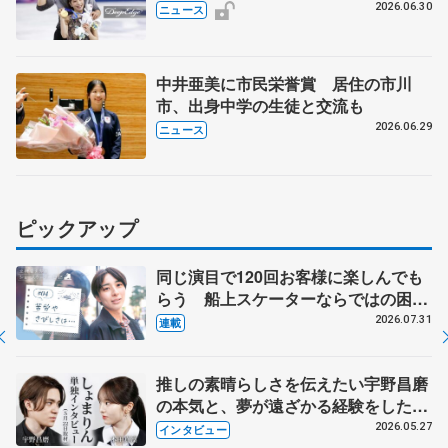
2026.06.30
ニュース
中井亜美に市民栄誉賞 居住の市川
市、出身中学の生徒と交流も
2026.06.29
ニュース
ピックアップ
同じ演目で120回お客様に楽しんでも
らう 船上スケーターならではの困難
とは 影響あったPIW前キャプテン松
2026.07.31
連載
永さんの存在
推しの素晴らしさを伝えたい宇野昌磨
の本気と、夢が遠ざかる経験をした本
田真凜の覚悟
2026.05.27
インタビュー