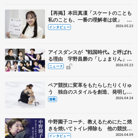
【再掲】本田真凜「スケートのことも
私のことも、一番の理解者は彼」 引
退時の単独インタビューで語った競技
2026.05.22
インタビュー
人生や家族、恋人、これからの夢…
アイスダンスが〝戦国時代〟と呼ばれ
る理由 宇野昌磨の「しょまりん」ら
実力者が相次いで参戦 国内の競争激
2026.05.22
ニュース
化
ペア競技に変革をもたらしたりくりゅ
う 独自のスタイルを創造、発明した
【引退発表後②】
2026.04.24
連載
中野園子コーチ、教えるためにたこ焼
きを焼いてトイレ掃除も 他の競技に
も通用するという坂本花織の筋肉
2026.04.09
インタビュー