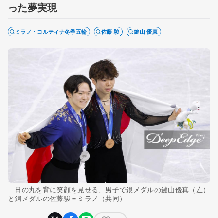
った夢実現
ミラノ・コルティナ冬季五輪
佐藤 駿
鍵山 優真
日の丸を背に笑顔を見せる、男子で銀メダルの鍵山優真（左）
と銅メダルの佐藤駿＝ミラノ（共同）