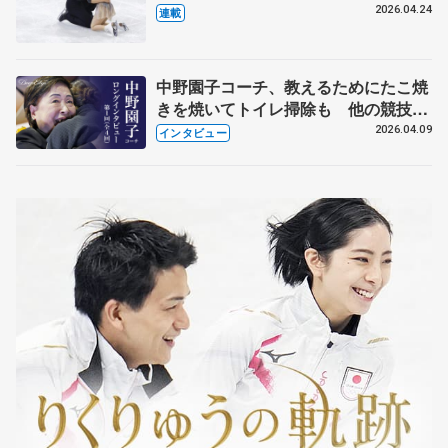
【引退発表後②】
2026.04.24
連載
中野園子コーチ、教えるためにたこ焼
きを焼いてトイレ掃除も 他の競技に
も通用するという坂本花織の筋肉
2026.04.09
インタビュー