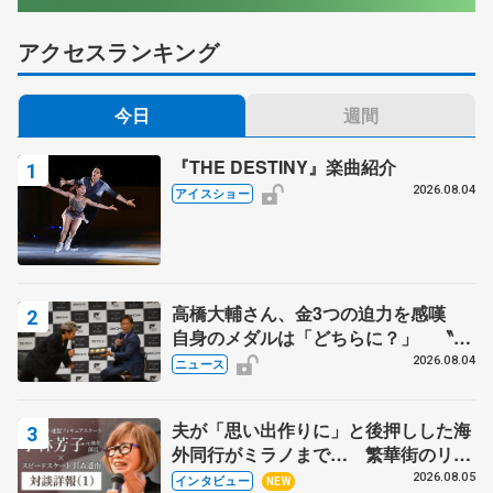
アクセスランキング
今日
週間
『THE DESTINY』楽曲紹介
2026.08.04
アイスショー
高橋大輔さん、金3つの迫力を感嘆
自身のメダルは「どちらに？」 〝リ
ス兄弟〟オリンピック3連覇の野村忠
2026.08.04
ニュース
宏さんと対談
夫が「思い出作りに」と後押しした海
外同行がミラノまで… 繁華街のリン
クでは不良のお兄さんも味方に 小林
2026.08.05
インタビュー
NEW