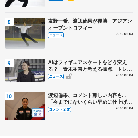
友野一希、渡辺倫果が優勝 アジアン
オープントロフィー
2026.08.03
ニュース
AIはフィギュアスケートをどう変え
る？ 青木祐奈と考える採点、トレー
ニングの未来
2026.08.04
ニュース
渡辺倫果、コメント難しい内容も...
「今までにないくらい早めに仕上げら
れている」 【アジアンオープントロ
2026.08.04
コメント全文
フィー女子フリー】