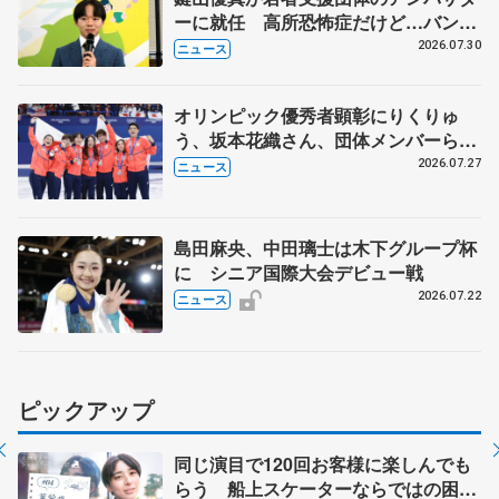
ーに就任 高所恐怖症だけど…バンジ
ージャンプに挑戦も？
2026.07.30
ニュース
オリンピック優秀者顕彰にりくりゅ
う、坂本花織さん、団体メンバーら
8月7日に文科省が表彰式、ブルーノ・
2026.07.27
ニュース
マルコット、中野園子らコーチも
島田麻央、中田璃士は木下グループ杯
に シニア国際大会デビュー戦
2026.07.22
ニュース
ピックアップ
同じ演目で120回お客様に楽しんでも
らう 船上スケーターならではの困難