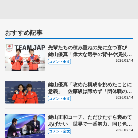
おすすめ記事
先輩たちの積み重ねの先に立つ喜び
鍵山優真「偉大な選手の背中や演技を
見て育ってきた」 【14日一夜明け会
2026.02.14
コメント全文
見】
鍵山優真「攻めた構成を挑めたことに
意義」 佐藤駿は諦めず「団体戦のい
いイメージで集中」【メダリスト会
2026.02.14
コメント全文
見】
鍵山正和コーチ、ただひたすら褒めて
あげたい 世界で一番努力、同じ色で
意味の違うメダル【ミラノ五輪男子フ
2026.02.14
コメント全文
リー後】