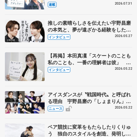
とは 影響あったPIW前キャプテン松
2026.07.31
連載
永さんの存在
推しの素晴らしさを伝えたい宇野昌磨
の本気と、夢が遠ざかる経験をした本
田真凜の覚悟
2026.05.27
インタビュー
【再掲】本田真凜「スケートのことも
私のことも、一番の理解者は彼」 引
退時の単独インタビューで語った競技
2026.05.22
インタビュー
人生や家族、恋人、これからの夢…
アイスダンスが〝戦国時代〟と呼ばれ
る理由 宇野昌磨の「しょまりん」ら
実力者が相次いで参戦 国内の競争激
2026.05.22
ニュース
化
ペア競技に変革をもたらしたりくりゅ
う 独自のスタイルを創造、発明した