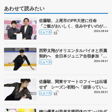
あわせて読みたい
佐藤駿、上尾市のPR大使に任命
「ご飯がおいしく、住みやすいのが魅
力」
2026.08.04
ニュース
西野太翔がオリエンタルバイオと所属
契約へ 全日本ジュニア合宿参加「結
果残していかないと」 講師はジェー
2026.08.01
ニュース
ソン・ブラウン、岡万佑子は助言感謝
佐藤駿、関東サマートロフィーは出場
せず シーズン初戦へ「頑張っていき
ます」
2026.08.01
ニュース
鍵山優真が若者支援団体のアンバサダ