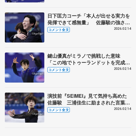
日下匡力コーチ「本人が出せる実力を
発揮できて感無量」 佐藤駿の強さを
実感 【ミラノ五輪男子フリー後・銅
2026.02.14
コメント全文
メダル獲得後】
鍵山優真がミラノで挑戦した意味
「この地でトゥーランドットを完成さ
せたかった」 【ミラノ五輪男子フリ
2026.02.14
コメント全文
ー後】
演技前『SEIMEI』見て気持ち高めた
佐藤駿 三浦佳生に励まされた言葉
は 【ミラノ五輪男子フリー】
2026.02.14
コメント全文