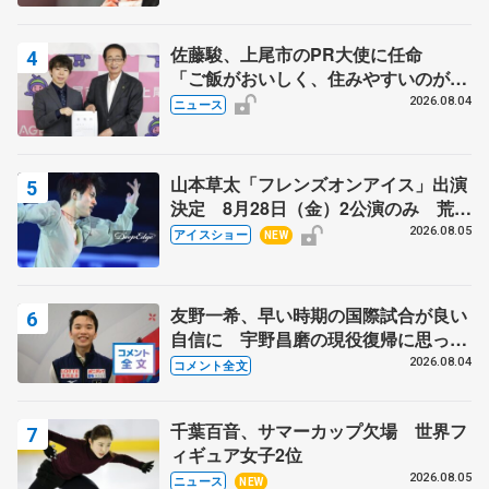
芳子さんが振り返るスケート人生
佐藤駿、上尾市のPR大使に任命
「ご飯がおいしく、住みやすいのが魅
力」
2026.08.04
ニュース
山本草太「フレンズオンアイス」出演
決定 8月28日（金）2公演のみ 荒川
静香さんプロデュース、20周年のアイ
2026.08.05
アイスショー
NEW
スショー
友野一希、早い時期の国際試合が良い
自信に 宇野昌磨の現役復帰に思って
いること 【アジアンオープントロフ
2026.08.04
コメント全文
ィーフリー】
千葉百音、サマーカップ欠場 世界フ
ィギュア女子2位
2026.08.05
ニュース
NEW