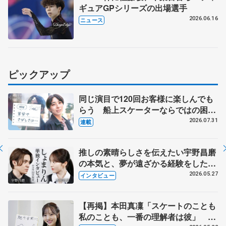
ギュアGPシリーズの出場選手
2026.06.16
ニュース
ピックアップ
同じ演目で120回お客様に楽しんでも
らう 船上スケーターならではの困難
とは 影響あったPIW前キャプテン松
2026.07.31
連載
永さんの存在
推しの素晴らしさを伝えたい宇野昌磨
の本気と、夢が遠ざかる経験をした本
田真凜の覚悟
2026.05.27
インタビュー
【再掲】本田真凜「スケートのことも
私のことも、一番の理解者は彼」 引