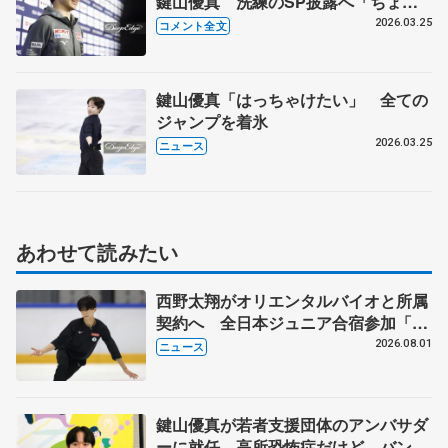
鍵山優真 洗練のSP披露へ「ちょっ
とアレンジを加えて…」 【世界フィギ
2026.03.25
コメント全文
ュア公式練習】
鍵山優真「はっちゃけたい」 全ての
ジャンプを着氷
2026.03.25
ニュース
あわせて読みたい
西野太翔がオリエンタルバイオと所属
契約へ 全日本ジュニア合宿参加「結
果残していかないと」 講師はジェー
2026.08.01
ニュース
ソン・ブラウン、岡万佑子は助言感謝
鍵山優真が若者支援団体のアンバサダ
ーに就任 高所恐怖症だけど…バンジ