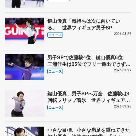
じ」【世界フィギュア男子SP】
鍵山優真「気持ちは次に向いてい
る」 世界フィギュア男子SP
2026.03.27
ニュース
男子SPで佐藤駿4位、鍵山優真6位
三浦佳生は25位でフリー進出できず
世界フィギュア第2日
2026.03.27
ニュース
鍵山優真、男子SPへ万全 佐藤駿は4
回転フリップ着氷 世界フィギュア公
式練習
2026.03.26
ニュース
小さな目標、小さな満足を重ねてきた