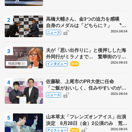
高橋大輔さん、金3つの迫力を感嘆
自身のメダルは「どちらに？」 〝リ
ス兄弟〟オリンピック3連覇の野村忠
2026.08.04
ニュース
宏さんと対談
夫が「思い出作りに」と後押しした海
外同行がミラノまで… 繁華街のリン
クでは不良のお兄さんも味方に 小林
2026.08.05
インタビュー
NEW
芳子さんが振り返るスケート人生
佐藤駿、上尾市のPR大使に任命
「ご飯がおいしく、住みやすいのが魅
力」
2026.08.04
ニュース
山本草太「フレンズオンアイス」出演
決定 8月28日（金）2公演のみ 荒川
静香さんプロデュース、20周年のアイ
2026.08.05
アイスショー
NEW