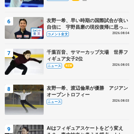
スショー
友野一希、早い時期の国際試合が良い
自信に 宇野昌磨の現役復帰に思って
いること 【アジアンオープントロフ
2026.08.04
コメント全文
ィーフリー後】
千葉百音、サマーカップ欠場 世界フ
ィギュア女子2位
2026.08.05
ニュース
NEW
友野一希、渡辺倫果が優勝 アジアン
オープントロフィー
2026.08.03
ニュース
AIはフィギュアスケートをどう変え