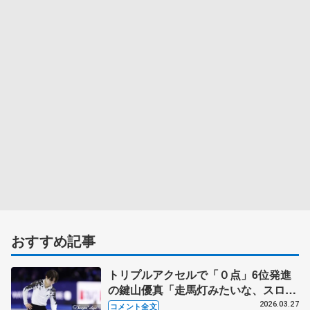
おすすめ記事
トリプルアクセルで「０点」6位発進
の鍵山優真「走馬灯みたいな、スロー
モーションな、ふわぁ、みたいな感
2026.03.27
コメント全文