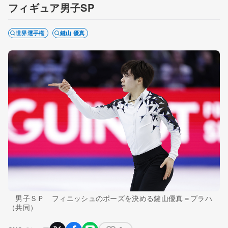
フィギュア男子SP
世界選手権
鍵山 優真
男子ＳＰ フィニッシュのポーズを決める鍵山優真＝プラハ
（共同）