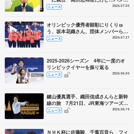
ージャンプに挑戦も？
2026.07.30
ニュース
オリンピック優秀者顕彰にりくりゅ
う、坂本花織さん、団体メンバーら
8月7日に文科省が表彰式、ブルーノ・
2026.07.27
ニュース
マルコット、中野園子らコーチも
2025-2026シーズン 4年に一度のオ
リンピックイヤーを振り返る
2026.06.30
ニュース
鍵山優真選手、織田信成さんらと新幹
線の旅 7月21日、JR東海ツアーズが
「THE REVUE ON SHINKANSEN」
2026.06.19
ニュース
を運行
ＮＨＫ杯に佐藤駿、千葉百音ら フィ