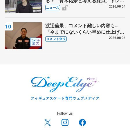
る？ 青木祐奈と考える採点、トレー
ニングの未来
2026.08.04
ニュース
渡辺倫果、コメント難しい内容も...
「今までにないくらい早めに仕上げら
れている」 【アジアンオープントロ
2026.08.04
コメント全文
フィー女子フリー】
フィギュアスケート専門ウェブメディア
Follow us