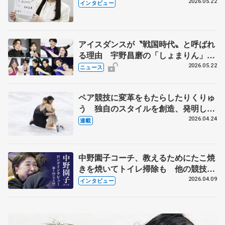
退時の単独インタビューで語った競技
2026.05.22
インタビュー
人生や家族、恋人、これからの夢…
アイスダンスが〝戦国時代〟と呼ばれ
る理由 宇野昌磨の「しょまりん」ら
実力者が相次いで参戦 国内の競争激
2026.05.22
ニュース
化
ペア競技に変革をもたらしたりくりゅ
う 独自のスタイルを創造、発明した
【引退発表後②】
2026.04.24
連載
中野園子コーチ、教えるためにたこ焼
きを焼いてトイレ掃除も 他の競技に
も通用するという坂本花織の筋肉
2026.04.09
インタビュー