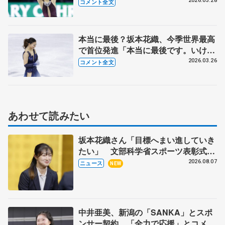
生、これからの人生にプラスするの
2026.03.28
コメント全文
は？【世界フィギュア女子フリー】
本当に最後？坂本花織、今季世界最高
で首位発進「本当に最後です。いけな
い、いけない。何もいけへん」【世界
2026.03.26
コメント全文
フィギュア女子SP】
あわせて読みたい
坂本花織さん「目標へまい進していき
たい」 文部科学省スポーツ表彰式で
代表謝辞
2026.08.07
ニュース
NEW
中井亜美、新潟の「SANKA」とスポ
ンサー契約 「全力で応援」とコメン