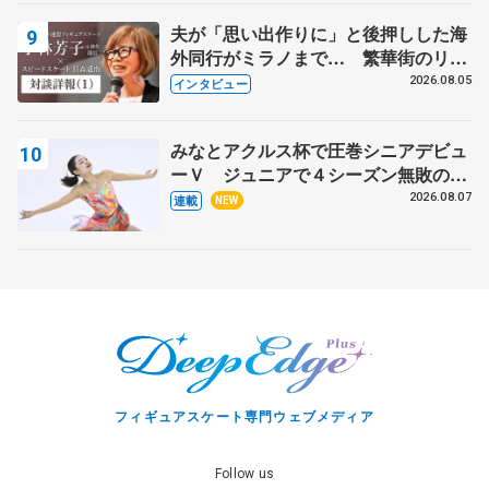
夫が「思い出作りに」と後押しした海
外同行がミラノまで… 繁華街のリン
クでは不良のお兄さんも味方に 小林
2026.08.05
インタビュー
芳子さんが振り返るスケート人生
みなとアクルス杯で圧巻シニアデビュ
ーＶ ジュニアで４シーズン無敗の島
田麻央
2026.08.07
連載
NEW
フィギュアスケート専門ウェブメディア
Follow us