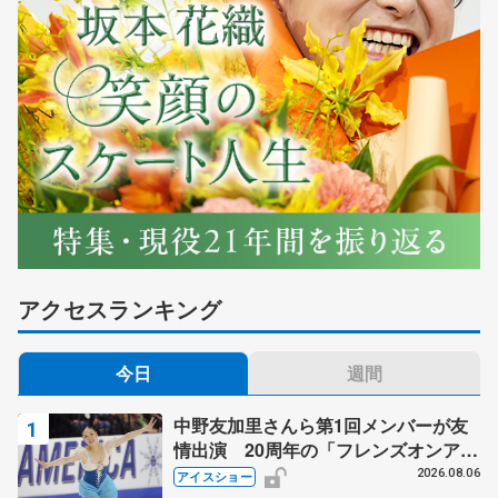
アクセスランキング
今日
週間
中野友加里さんら第1回メンバーが友
情出演 20周年の「フレンズオンアイ
ス」 宮本賢二さん、有川梨絵さん、
2026.08.06
アイスショー