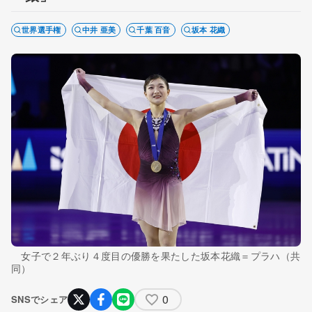
世界選手権
中井 亜美
千葉 百音
坂本 花織
女子で２年ぶり４度目の優勝を果たした坂本花織＝プラハ（共
同）
0
SNSでシェア