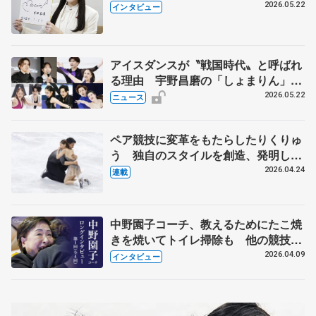
退時の単独インタビューで語った競技
2026.05.22
インタビュー
人生や家族、恋人、これからの夢…
アイスダンスが〝戦国時代〟と呼ばれ
る理由 宇野昌磨の「しょまりん」ら
実力者が相次いで参戦 国内の競争激
2026.05.22
ニュース
化
ペア競技に変革をもたらしたりくりゅ
う 独自のスタイルを創造、発明した
【引退発表後②】
2026.04.24
連載
中野園子コーチ、教えるためにたこ焼
きを焼いてトイレ掃除も 他の競技に
も通用するという坂本花織の筋肉
2026.04.09
インタビュー