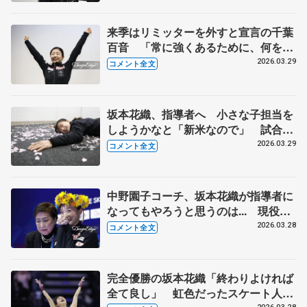
ア一夜明け】
来季はリミッターを外すと宣言の千葉
百音 「常に強くあるために、何をし
たらいいのか考える」【世界フィギュ
2026.03.29
コメント全文
ア一夜明け】
坂本花織、指導者へ 小さな子担当を
しようかなと「新米なので」 試合後
「人生初でスコーン食べた」、報道陣
2026.03.29
コメント全文
に「いる人どうぞー」【世界フィギュ
ア一夜明け】
中野園子コーチ、坂本花織が指導者に
なってもやろうと思うのは... 現役は
「今日で終わり。楽しんで帰ってくれ
2026.03.28
コメント全文
たら。私も楽しめました」【世界フィ
ギュア女子フリー】
完全優勝の坂本花織「終わりよければ
全て良し」 虹色だったスケート人