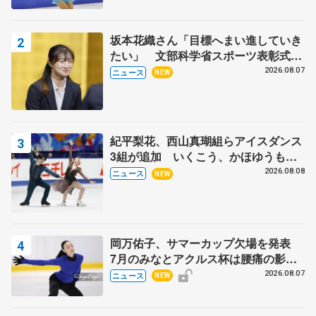
田村岳斗さんも
坂本花織さん「目標へまい進していき
たい」 文部科学省スポーツ表彰式で
代表謝辞
2026.08.07
ニュース
NEW
紀平梨花、西山真瑚組らアイスダンス
3組が追加 いくこう、かほゆうも、
木下グループ杯
2026.08.08
ニュース
NEW
岡万佑子、サマーカップ欠場を発表
7月のみなとアクルス杯は腰痛の影響
で
2026.08.07
ニュース
NEW