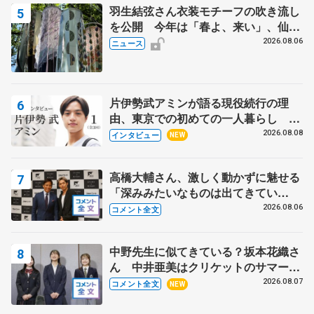
羽生結弦さん衣装モチーフの吹き流し
を公開 今年は「春よ、来い」、仙台
の瑞鳳殿
2026.08.06
ニュース
片伊勢武アミンが語る現役続行の理
由、東京での初めての一人暮らし 注
目スケーターの「今」に迫る
2026.08.08
インタビュー
NEW
高橋大輔さん、激しく動かずに魅せる
「深みみたいなものは出てきてい
る？」 〝兄さん〟と慕うレジェンド
2026.08.06
コメント全文
野村忠宏さんと和気あいあい
中野先生に似てきている？坂本花織さ
ん 中井亜美はクリケットのサマーキ
ャンプに 島田麻央はたくさん試合に
2026.08.07
コメント全文
NEW
出て国際大会へ【文部科学省スポーツ
表彰式】