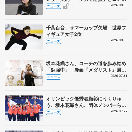
ト
2026.08.06
ニュース
千葉百音、サマーカップ欠場 世界フ
ィギュア女子2位
2026.08.05
ニュース
坂本花織さん、コーチの道を歩み始め
「勉強中」 漫画『メダリスト』展覧
会で子どもたちにエール
2026.07.31
ニュース
オリンピック優秀者顕彰にりくりゅ
う、坂本花織さん、団体メンバーら
8月7日に文科省が表彰式、ブルーノ・
2026.07.27
ニュース
マルコット、中野園子らコーチも