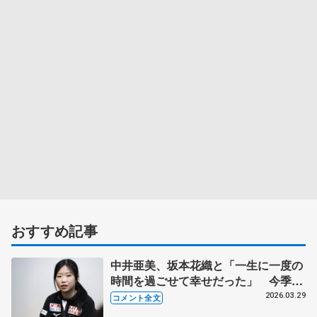
おすすめ記事
中井亜美、坂本花織と「一生に一度の
時間を過ごせて幸せだった」 今季の
結果は楽しんだからこそ「今回の失敗
2026.03.29
コメント全文
も一つのストーリー」【世界フィギュ