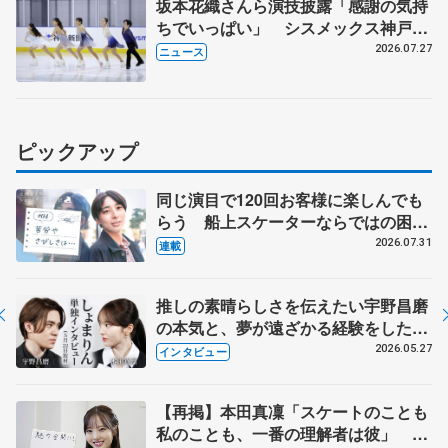
坂本花織さんら演技披露「感謝の気持
ちでいっぱい」 シスメックス神戸ア
イスキャンパス開場1周年イベント
2026.07.27
ニュース
ピックアップ
同じ演目で120回お客様に楽しんでも
らう 船上スケーターならではの困難
とは 影響あったPIW前キャプテン松
2026.07.31
連載
永さんの存在
推しの素晴らしさを伝えたい宇野昌磨
の本気と、夢が遠ざかる経験をした本
田真凜の覚悟
2026.05.27
インタビュー
【再掲】本田真凜「スケートのことも
私のことも、一番の理解者は彼」 引