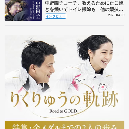
中野園子コーチ、教えるためにたこ焼
きを焼いてトイレ掃除も 他の競技に
も通用するという坂本花織の筋肉
2026.04.09
インタビュー