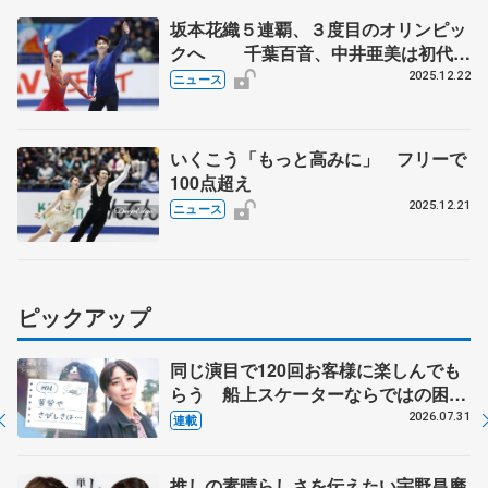
坂本花織５連覇、３度目のオリンピッ
クへ 千葉百音、中井亜美は初代表
確実 全日本フィギュア
2025.12.22
ニュース
いくこう「もっと高みに」 フリーで
100点超え
2025.12.21
ニュース
ピックアップ
同じ演目で120回お客様に楽しんでも
らう 船上スケーターならではの困難
とは 影響あったPIW前キャプテン松
2026.07.31
連載
永さんの存在
推しの素晴らしさを伝えたい宇野昌磨