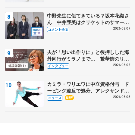
中野先生に似てきている？坂本花織さ
ん 中井亜美はクリケットのサマーキ
ャンプに 島田麻央はたくさん試合に
2026.08.07
コメント全文
出て国際大会へ【文部科学省スポーツ
表彰式】
夫が「思い出作りに」と後押しした海
外同行がミラノまで… 繁華街のリン
クでは不良のお兄さんも味方に 小林
2026.08.05
インタビュー
芳子さんが振り返るスケート人生
カミラ・ワリエワに中立資格付与 ド
ーピング違反で処分、アレクサンド
ラ・イグナトワも
2026.08.08
ニュース
NEW