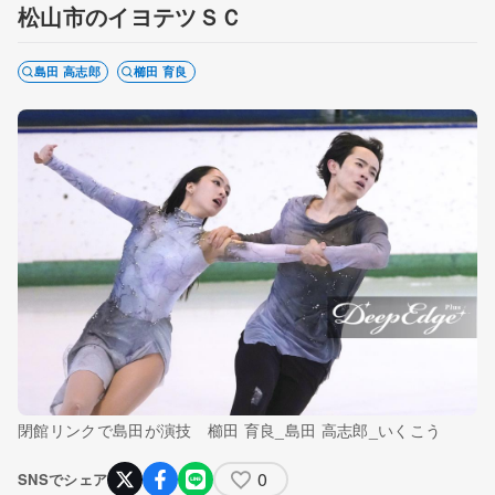
松山市のイヨテツＳＣ
島田 高志郎
櫛田 育良
閉館リンクで島田が演技 櫛田 育良_島田 高志郎_いくこう
0
SNSでシェア