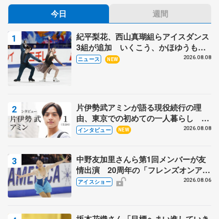
今日
週間
紀平梨花、西山真瑚組らアイスダンス
3組が追加 いくこう、かほゆうも、
木下グループ杯
2026.08.08
ニュース
NEW
片伊勢武アミンが語る現役続行の理
由、東京での初めての一人暮らし 注
目スケーターの「今」に迫る
2026.08.08
インタビュー
NEW
中野友加里さんら第1回メンバーが友
情出演 20周年の「フレンズオンアイ
ス」 宮本賢二さん、有川梨絵さん、
2026.08.06
アイスショー
田村岳斗さんも
坂本花織さん「目標へまい進していき