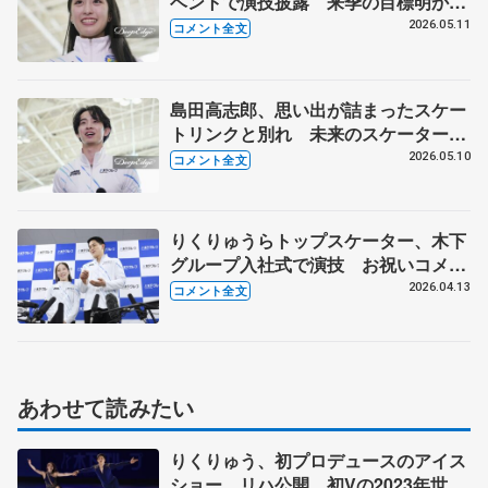
ベントで演技披露 来季の目標明か
す 【イヨテツスポーツセンターイベ
2026.05.11
コメント全文
ント後】
島田高志郎、思い出が詰まったスケー
トリンクと別れ 未来のスケーターの
ためにできること 【イヨテツスポー
2026.05.10
コメント全文
ツセンターイベント後】
りくりゅうらトップスケーター、木下
グループ入社式で演技 お祝いコメン
ト、呪文のように練習したが...【入社
2026.04.13
コメント全文
式後】
あわせて読みたい
りくりゅう、初プロデュースのアイス
ショー リハ公開、初Vの2023年世界