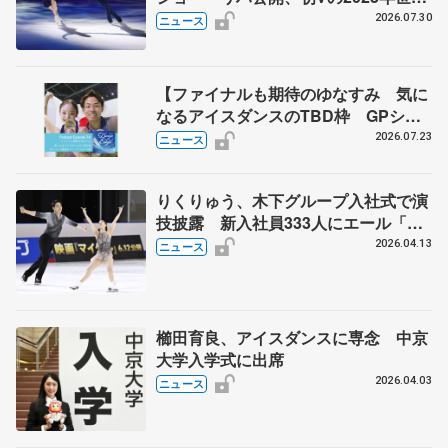
選手権のSP披露 ハゼボロ、チョク
2026.07.30
ニュース
ベイら豪華メンバーが来日
【ファイナルも期待のゆなすみ 気に
なるアイスダンスのTBD枠 GPシリ
ーズ展望③ペア・アイスダンス編】
2026.07.23
ニュース
ポッドキャスト#74を配信
りくりゅう、木下グループ入社式で演
技披露 新入社員333人にエール「経
験が自分つくる」
2026.04.13
ニュース
櫛田育良、アイスダンスに専念 中京
大学入学式に出席
2026.04.03
ニュース