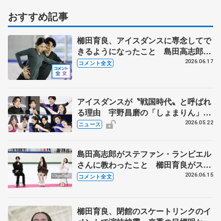
おすすめ記事
櫛田育良、アイスダンスに専念してで
きるようになったこと 島田高志郎、
呼吸を合わせて前へ 【木下グループ/
2026.06.17
コメント全文
アカデミー練習公開】
アイスダンスが〝戦国時代〟と呼ばれ
る理由 宇野昌磨の「しょまりん」ら
実力者が相次いで参戦 国内の競争激
2026.05.22
ニュース
化
島田高志郎がステファン・ランビエル
さんに教わったこと 櫛田育良がスケ
ートを離れようと思った時 【イヨテ
2026.06.15
コメント全文
ツスポーツセンター閉館トーク】
櫛田育良、閉館のスケートリンクのイ