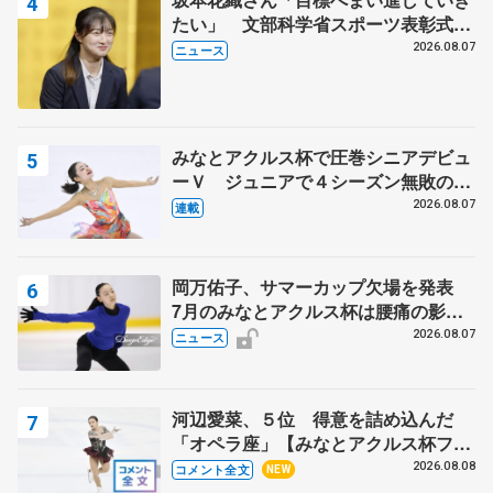
たい」 文部科学省スポーツ表彰式で
代表謝辞
2026.08.07
ニュース
みなとアクルス杯で圧巻シニアデビュ
ーＶ ジュニアで４シーズン無敗の島
田麻央
2026.08.07
連載
岡万佑子、サマーカップ欠場を発表
7月のみなとアクルス杯は腰痛の影響
で
2026.08.07
ニュース
河辺愛菜、５位 得意を詰め込んだ
「オペラ座」【みなとアクルス杯フリ
ー】
2026.08.08
コメント全文
NEW