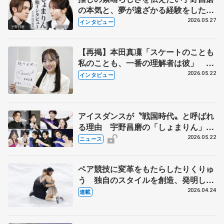
の本気と、夢が遠ざかる経験をした本
田真凜の覚悟
2026.05.27
インタビュー
【再掲】本田真凜「スケートのことも
私のことも、一番の理解者は彼」 引
退時の単独インタビューで語った競技
2026.05.22
インタビュー
人生や家族、恋人、これからの夢…
アイスダンスが〝戦国時代〟と呼ばれ
る理由 宇野昌磨の「しょまりん」ら
実力者が相次いで参戦 国内の競争激
2026.05.22
ニュース
化
ペア競技に変革をもたらしたりくりゅ
う 独自のスタイルを創造、発明した
【引退発表後②】
2026.04.24
連載