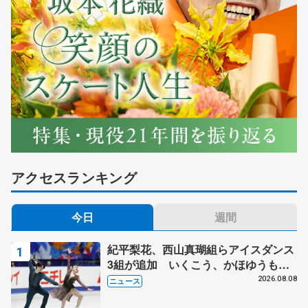
アクセスランキング
今日
週間
紀平梨花、西山真瑚組らアイスダンス
3組が追加 いくこう、かほゆうも、
木下グループ杯
2026.08.08
ニュース