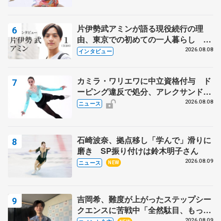
片伊勢武アミンが語る現役続行の理
由、東京での初めての一人暮らし 注
目スケーターの「今」に迫る
2026.08.08
インタビュー
カミラ・ワリエワに中立資格付与 ド
ーピング違反で処分、アレクサンド
ラ・イグナトワも
2026.08.08
ニュース
石崎波奈、拠点移し「学んで」滑りに
磨き SP振り付けは鈴木明子さん
2026.08.09
ニュース
NEW
吉岡希、難度が上がったステップシー
クエンスに苦戦中「全然駄目、もっと
いいエッジで踏めるようにしたいな」
2026.08.09