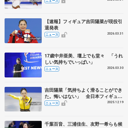
ニュース
【速報】フィギュア吉田陽菜が現役引
退発表
2026.03.31
ニュース
17歳中井亜美、壇上でも堂々 「うれ
しい気持ちでいっぱい」
2026.03.30
ニュース
吉田陽菜「気持ちよく滑ることができ
た。悔いはない」 全日本フィギュア
女子SP
2025.12.19
ニュース
千葉百音、三浦佳生、友野一希らも候