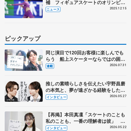
補 フィギュアスケートのオリンピッ
ク代表選考
2025.12.15
ニュース
ピックアップ
同じ演目で120回お客様に楽しんでも
らう 船上スケーターならではの困難
とは 影響あったPIW前キャプテン松
2026.07.31
連載
永さんの存在
推しの素晴らしさを伝えたい宇野昌磨
の本気と、夢が遠ざかる経験をした本
田真凜の覚悟
2026.05.27
インタビュー
【再掲】本田真凜「スケートのことも
私のことも、一番の理解者は彼」 引
退時の単独インタビューで語った競技
2026.05.22
インタビュー