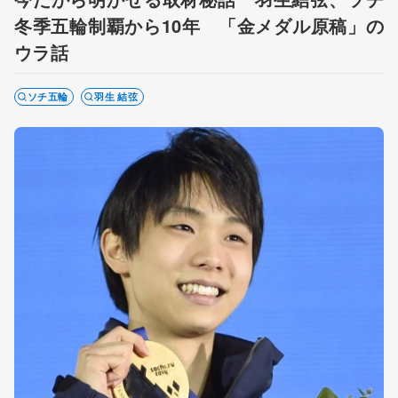
冬季五輪制覇から10年 「金メダル原稿」の
ウラ話
ソチ五輪
羽生 結弦