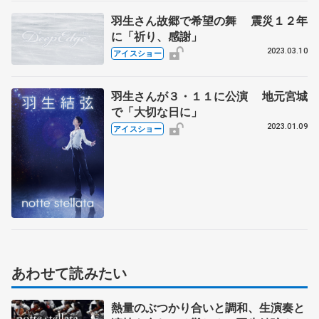
さん「Echoes of Life」初演後コメン
羽生さん故郷で希望の舞 震災１２年
ト全文
に「祈り、感謝」
2023.03.10
アイスショー
羽生さんが３・１１に公演 地元宮城
で「大切な日に」
2023.01.09
アイスショー
あわせて読みたい
熱量のぶつかり合いと調和、生演奏と