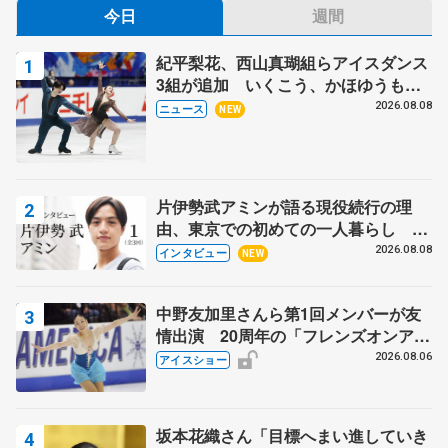
今日
週間
紀平梨花、西山真瑚組らアイスダンス
3組が追加 いくこう、かほゆうも、
木下グループ杯
2026.08.08
ニュース
NEW
片伊勢武アミンが語る現役続行の理
由、東京での初めての一人暮らし 注
目スケーターの「今」に迫る
2026.08.08
インタビュー
NEW
中野友加里さんら第1回メンバーが友
情出演 20周年の「フレンズオンアイ
ス」 宮本賢二さん、有川梨絵さん、
2026.08.06
アイスショー
田村岳斗さんも
坂本花織さん「目標へまい進していき