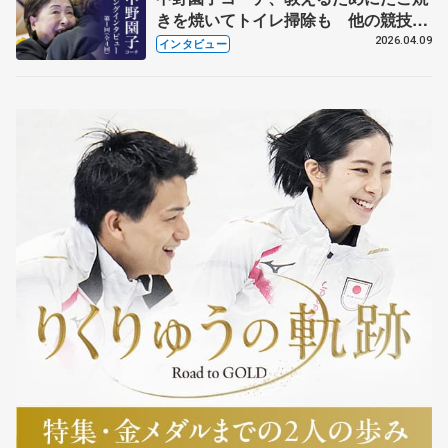
きを焼いてトイレ掃除も 他の競技に
も通用するという坂本花織の筋肉
2026.04.09
インタビュー