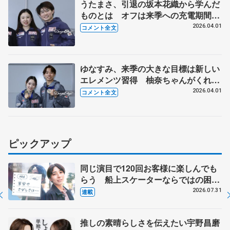
うたまさ、引退の坂本花織から学んだ
ものとは オフは来季への充電期間に
【世界フィギュア帰国時】
2026.04.01
コメント全文
ゆなすみ、来季の大きな目標は新しい
エレメンツ習得 柚奈ちゃんがくれた
ビールを解禁「おいしかったー」【世
2026.04.01
コメント全文
界フィギュア帰国時】
ピックアップ
同じ演目で120回お客様に楽しんでも
らう 船上スケーターならではの困難
とは 影響あったPIW前キャプテン松
2026.07.31
連載
永さんの存在
推しの素晴らしさを伝えたい宇野昌磨