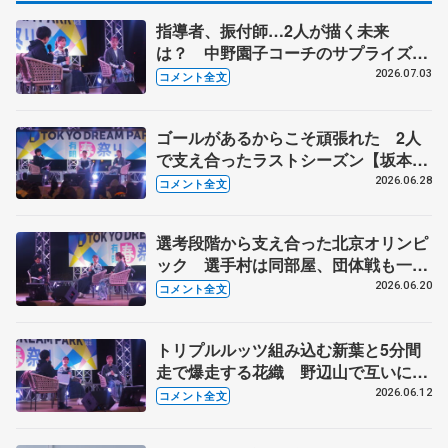
指導者、振付師…2人が描く未来
は？ 中野園子コーチのサプライズメ
ッセージも【坂本花織・樋口新葉
2026.07.03
コメント全文
GETSPORTSトークショー④】
ゴールがあるからこそ頑張れた 2人
で支え合ったラストシーズン【坂本花
織・樋口新葉GETSPORTSトークショ
2026.06.28
コメント全文
ー③】
選考段階から支え合った北京オリンピ
ック 選手村は同部屋、団体戦も一緒
に【坂本花織・樋口新葉GETSPORTS
2026.06.20
コメント全文
トークショー②】
トリプルルッツ組み込む新葉と5分間
走で爆走する花織 野辺山で互いに
「すごすぎる」【坂本花織・樋口新葉
2026.06.12
コメント全文
GETSPORTSトークショー①】