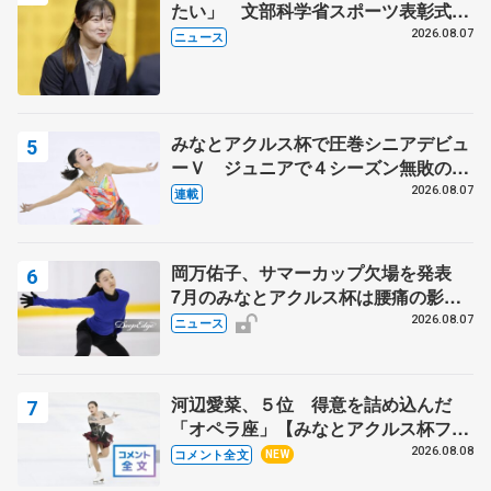
たい」 文部科学省スポーツ表彰式で
代表謝辞
2026.08.07
ニュース
みなとアクルス杯で圧巻シニアデビュ
ーＶ ジュニアで４シーズン無敗の島
田麻央
2026.08.07
連載
岡万佑子、サマーカップ欠場を発表
7月のみなとアクルス杯は腰痛の影響
で
2026.08.07
ニュース
河辺愛菜、５位 得意を詰め込んだ
「オペラ座」【みなとアクルス杯フリ
ー】
2026.08.08
コメント全文
NEW