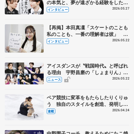
の本気と、夢が遠ざかる経験をした本
田真凜の覚悟
2026.05.27
インタビュー
【再掲】本田真凜「スケートのことも
私のことも、一番の理解者は彼」 引
退時の単独インタビューで語った競技
2026.05.22
インタビュー
人生や家族、恋人、これからの夢…
アイスダンスが〝戦国時代〟と呼ばれ
る理由 宇野昌磨の「しょまりん」ら
実力者が相次いで参戦 国内の競争激
2026.05.22
ニュース
化
ペア競技に変革をもたらしたりくりゅ
う 独自のスタイルを創造、発明した
【引退発表後②】
2026.04.24
連載
中野園子コーチ、教えるためにたこ焼