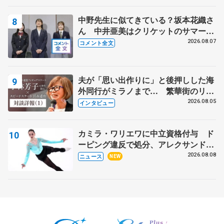
中野先生に似てきている？坂本花織さ
ん 中井亜美はクリケットのサマーキ
ャンプに 島田麻央はたくさん試合に
2026.08.07
コメント全文
出て国際大会へ【文部科学省スポーツ
表彰式】
夫が「思い出作りに」と後押しした海
外同行がミラノまで… 繁華街のリン
クでは不良のお兄さんも味方に 小林
2026.08.05
インタビュー
芳子さんが振り返るスケート人生
カミラ・ワリエワに中立資格付与 ド
ーピング違反で処分、アレクサンド
ラ・イグナトワも
2026.08.08
ニュース
NEW