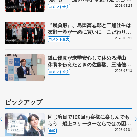
【コラントッテ・トークイベント②】
2026.05.25
コメント全文
『勝負服』、島田高志郎と三浦佳生は
友野一希が一緒に買いに こだわりが
ないのは…【コラントッテ・トークイ
2026.05.21
コメント全文
ベント①】
鍵山優真が来季安心して休める理由
休養を伝えたときの佐藤駿、三浦佳生
の反応は 【横浜市スポーツ栄誉賞・
2026.05.13
コメント全文
神奈川県知事の表敬訪問】
ピックアップ
同じ演目で120回お客様に楽しんでも
らう 船上スケーターならではの困難
とは 影響あったPIW前キャプテン松
2026.07.31
連載
永さんの存在