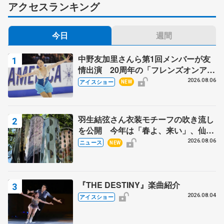
アクセスランキング
今日
週間
中野友加里さんら第1回メンバーが友
情出演 20周年の「フレンズオンアイ
ス」 宮本賢二さん、有川梨絵さん、
2026.08.06
アイスショー
NEW
田村岳斗さんも
羽生結弦さん衣装モチーフの吹き流し
を公開 今年は「春よ、来い」、仙台
の瑞鳳殿
2026.08.06
ニュース
NEW
『THE DESTINY』楽曲紹介
2026.08.04
アイスショー