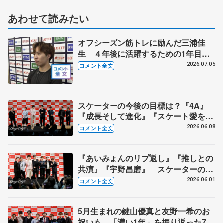
あわせて読みたい
オフシーズン筋トレに励んだ三浦佳
生 ４年後に活躍するための1年目
に 【全日本シニア強化合宿】
2026.07.05
コメント全文
スケーターの今後の目標は？『4A』
『成長そして進化』『スケート愛を深
める』 真剣勝負のゲームコーナーも
2026.06.08
コメント全文
【コラントッテ・トークイベント④】
『あいみょんのリプ返し』『推しとの
共演』『宇野昌磨』 スケーターの三
大ニュースは？【コラントッテ・トー
2026.06.01
コメント全文
クイベント③】
5月生まれの鍵山優真と友野一希のお
祝いも 「濃い1年」を振り返った7人