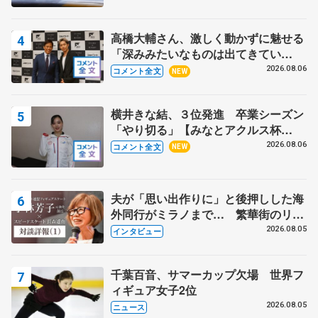
高橋大輔さん、激しく動かずに魅せる
「深みみたいなものは出てきてい
る？」 〝兄さん〟と慕うレジェンド
2026.08.06
コメント全文
NEW
野村忠宏さんと和気あいあい
横井きな結、３位発進 卒業シーズン
「やり切る」【みなとアクルス杯
SP】
2026.08.06
コメント全文
NEW
夫が「思い出作りに」と後押しした海
外同行がミラノまで… 繁華街のリン
クでは不良のお兄さんも味方に 小林
2026.08.05
インタビュー
芳子さんが振り返るスケート人生
千葉百音、サマーカップ欠場 世界フ
ィギュア女子2位
2026.08.05
ニュース