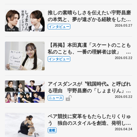
推しの素晴らしさを伝えたい宇野昌磨
の本気と、夢が遠ざかる経験をした本
田真凜の覚悟
2026.05.27
インタビュー
【再掲】本田真凜「スケートのことも
私のことも、一番の理解者は彼」 引
退時の単独インタビューで語った競技
2026.05.22
インタビュー
人生や家族、恋人、これからの夢…
アイスダンスが〝戦国時代〟と呼ばれ
る理由 宇野昌磨の「しょまりん」ら
実力者が相次いで参戦 国内の競争激
2026.05.22
ニュース
化
ペア競技に変革をもたらしたりくりゅ
う 独自のスタイルを創造、発明した
【引退発表後②】
2026.04.24
連載