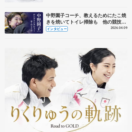
中野園子コーチ、教えるためにたこ焼
きを焼いてトイレ掃除も 他の競技に
も通用するという坂本花織の筋肉
2026.04.09
インタビュー