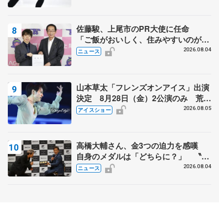
佐藤駿、上尾市のPR大使に任命
「ご飯がおいしく、住みやすいのが魅
力」
2026.08.04
ニュース
山本草太「フレンズオンアイス」出演
決定 8月28日（金）2公演のみ 荒川
静香さんプロデュース、20周年のアイ
2026.08.05
アイスショー
スショー
高橋大輔さん、金3つの迫力を感嘆
自身のメダルは「どちらに？」 〝リ
ス兄弟〟オリンピック3連覇の野村忠
2026.08.04
ニュース
宏さんと対談