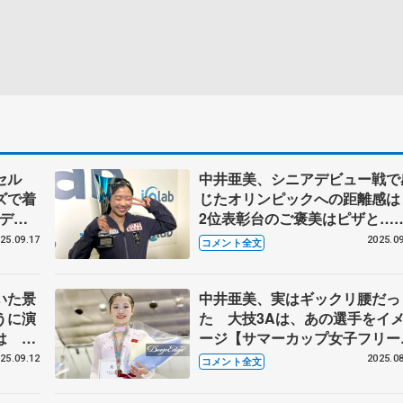
セル
中井亜美、シニアデビュー戦で
ズで着
じたオリンピックへの距離感
ルディ
2位表彰台のご褒美はピザと…
【ロンバルディア杯・女子フリ
25.09.17
2025.09
コメント全文
後】
いた景
中井亜美、実はギックリ腰だっ
うに演
た 大技3Aは、あの選手をイ
手は
ージ【サマーカップ女子フリー
習後】
後】
25.09.12
2025.08
コメント全文