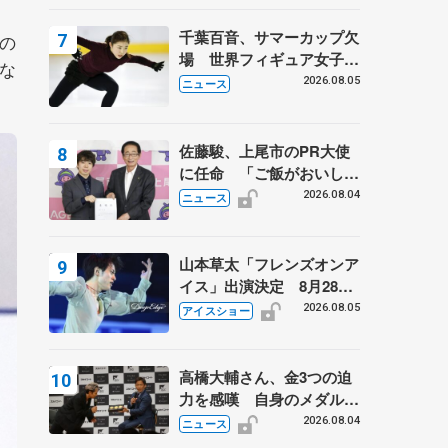
は不良のお兄さんも味方
に 小林芳子さんが振り返
千葉百音、サマーカップ欠
の
るスケート人生
場 世界フィギュア女子2
な
位
2026.08.05
ニュース
佐藤駿、上尾市のPR大使
に任命 「ご飯がおいし
く、住みやすいのが魅力」
2026.08.04
ニュース
山本草太「フレンズオンア
イス」出演決定 8月28日
（金）2公演のみ 荒川静
2026.08.05
アイスショー
香さんプロデュース、20
周年のアイスショー
高橋大輔さん、金3つの迫
力を感嘆 自身のメダルは
「どちらに？」 〝リス兄
2026.08.04
ニュース
弟〟オリンピック3連覇の