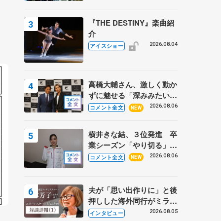
『THE DESTINY』楽曲紹
介
2026.08.04
アイスショー
高橋大輔さん、激しく動か
ずに魅せる「深みみたいな
ものは出てきている？」
2026.08.06
コメント全文
NEW
〝兄さん〟と慕うレジェン
ド野村忠宏さんと和気あい
横井きな結、３位発進 卒
あい
業シーズン「やり切る」
【みなとアクルス杯SP】
2026.08.06
コメント全文
NEW
夫が「思い出作りに」と後
押しした海外同行がミラノ
まで… 繁華街のリンクで
2026.08.05
インタビュー