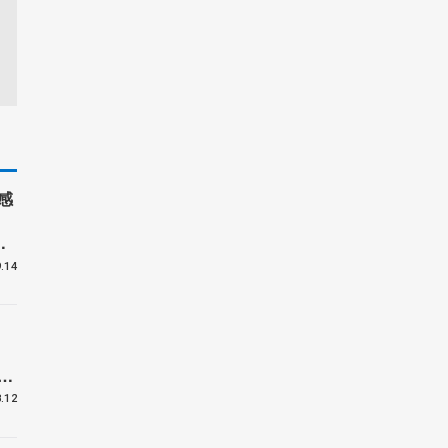
感
は
ー
.14
メ
.12