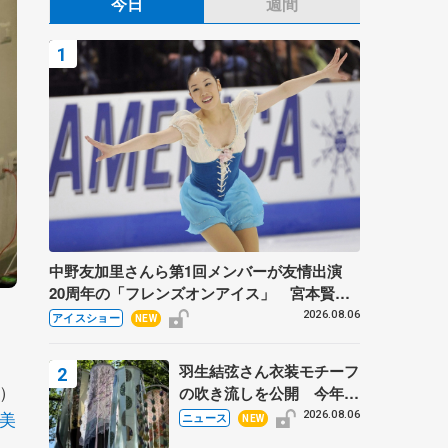
今日
週間
中野友加里さんら第1回メンバーが友情出演
20周年の「フレンズオンアイス」 宮本賢二
さん、有川梨絵さん、田村岳斗さんも
2026.08.06
アイスショー
NEW
羽生結弦さん衣装モチーフ
）
の吹き流しを公開 今年は
「春よ、来い」、仙台の瑞
美
2026.08.06
ニュース
NEW
鳳殿