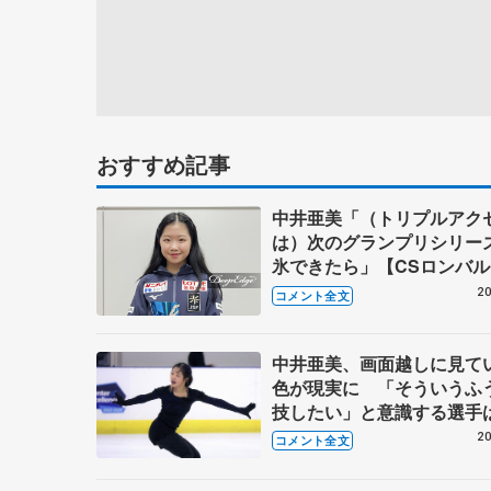
おすすめ記事
中井亜美「（トリプルアク
は）次のグランプリシリー
氷できたら」【CSロンバ
ア杯帰国】
20
コメント全文
中井亜美、画面越しに見て
色が現実に 「そういうふ
技したい」と意識する選
【ロンバルディア杯公式練
20
コメント全文