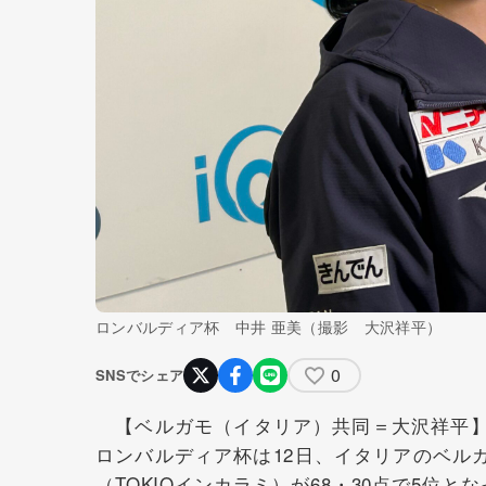
ロンバルディア杯 中井 亜美（撮影 大沢祥平）
0
SNSでシェア
【ベルガモ（イタリア）共同＝大沢祥平】
ロンバルディア杯は12日、イタリアのベル
（TOKIOインカラミ）が68・30点で5位と