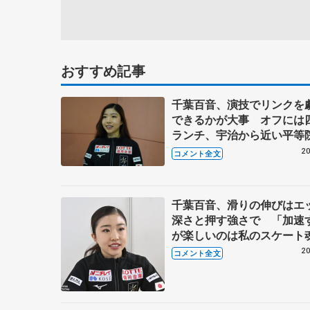
おすすめ記事
千葉百音、演技でリンクを
できるかが大事 オフには
ランチ、宇治から近い平等
も 【ネーベルホルン杯帰
20
コメント全文
千葉百音、滑りの伸びはエ
深さと押す強さで 「加速
が楽しいのは私のスケート
る」 同郷仙台の羽生結弦
20
コメント全文
は感謝の思い吐露 【ネー
ルン杯エキシビション】