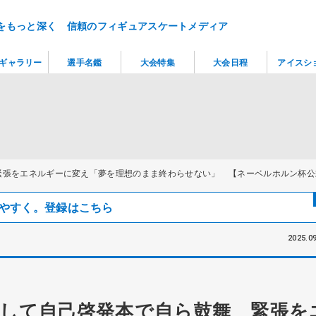
をもっと深く 信頼のフィギュアスケートメディア
ギャラリー
選手名鑑
大会特集
大会日程
アイスシ
緊張をエネルギーに変え「夢を理想のまま終わらせない」 【ネーベルホルン杯公
見つけやすく。登録はこちら
2025.09
して自己啓発本で自ら鼓舞 緊張を