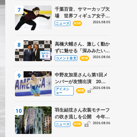
トロフィーフリー】
千葉百音、サマーカップ欠
場 世界フィギュア女子2
位
2026.08.05
ニュース
NEW
高橋大輔さん、激しく動か
ずに魅せる「深みみたいな
ものは出てきている？」
2026.08.06
コメント全文
NEW
〝兄さん〟と慕うレジェン
ド野村忠宏さんと和気あい
中野友加里さんら第1回メ
あい
ンバーが友情出演 20周
年の「フレンズオンアイ
2026.08.06
アイスシ
NEW
ョー
ス」 宮本賢二さん、有川
梨絵さん、田村岳斗さんも
羽生結弦さん衣装モチーフ
の吹き流しを公開 今年は
「春よ、来い」、仙台の瑞
2026.08.06
ニュース
NEW
鳳殿