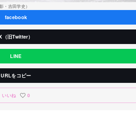
影・吉田学史）
facebook
X（旧Twitter）
LINE
URLをコピー
いいね
0