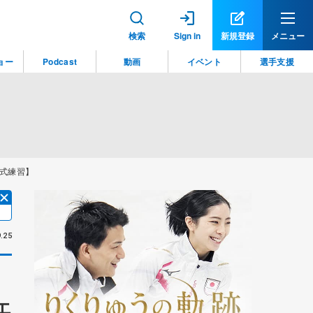
検索
Sign in
新規登録
メニュー
ョー
Podcast
動画
イベント
選手支援
式練習】
.25
エ