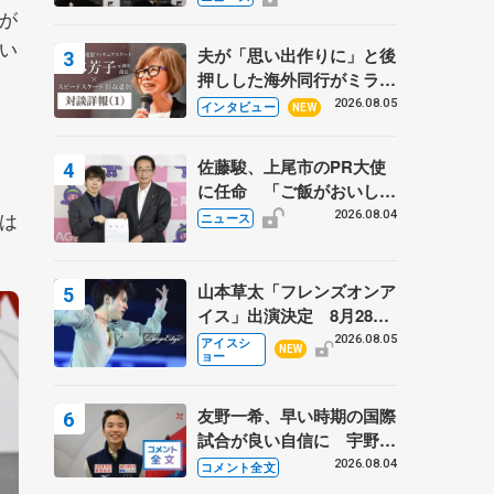
が
弟〟オリンピック3連覇の
野村忠宏さんと対談
い
夫が「思い出作りに」と後
押しした海外同行がミラノ
まで… 繁華街のリンクで
2026.08.05
インタビュー
NEW
は不良のお兄さんも味方
に 小林芳子さんが振り返
佐藤駿、上尾市のPR大使
るスケート人生
に任命 「ご飯がおいし
く、住みやすいのが魅力」
は
2026.08.04
ニュース
山本草太「フレンズオンア
イス」出演決定 8月28日
（金）2公演のみ 荒川静
2026.08.05
アイスシ
NEW
ョー
香さんプロデュース、20
周年のアイスショー
友野一希、早い時期の国際
試合が良い自信に 宇野昌
磨の現役復帰に思っている
2026.08.04
コメント全文
こと 【アジアンオープン