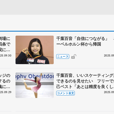
劇場に
千葉百音「自信につながる」 
四条で
ーベルホルン杯から帰国
院に
国】
25.09.30
2025.09
ニュース
ッジの
千葉百音、いいスケーティング
するの
できるのを見せたい フリーで
魂にあ
己ベスト「あとは精度を良くし
さんへ
いくだけ」 【ネーベルホルン
25.09.29
2025.09
コメント全文
ベルホ
女子フリー】