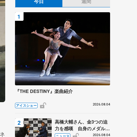
今日
週間
『THE DESTINY』楽曲紹介
2026.08.04
アイスショー
高橋大輔さん、金3つの迫
力を感嘆 自身のメダルは
ネ
「どちらに？」 〝リス兄
2026.08.04
ニュース