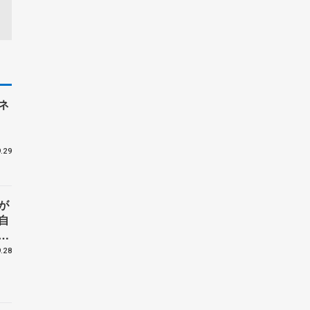
ネ
.29
が
自
て
杯
.28