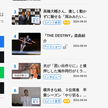
高橋大輔さん、激しく動か
は
ずに魅せる「深みみたいな
っ
ものは出てきている？」
2026.08.06
コメント全文
NEW
〝兄さん〟と慕うレジェン
ド野村忠宏さんと和気あい
『THE DESTINY』楽曲紹
あい
介
2026.08.04
アイスショー
夫が「思い出作りに」と後
押しした海外同行がミラノ
まで… 繁華街のリンクで
2026.08.05
インタビュー
は不良のお兄さんも味方
に 小林芳子さんが振り返
横井きな結、３位発進 卒
るスケート人生
業シーズン「やり切る」
【みなとアクルス杯SP】
2026.08.06
コメント全文
NEW