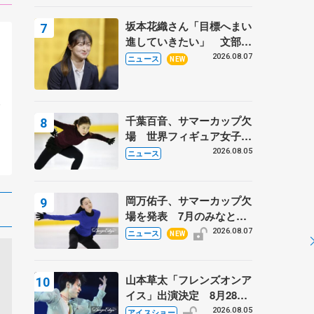
坂本花織さん「目標へまい
進していきたい」 文部科
学省スポーツ表彰式で代表
2026.08.07
ニュース
NEW
謝辞
。
会
千葉百音、サマーカップ欠
場 世界フィギュア女子2
位
2026.08.05
ニュース
岡万佑子、サマーカップ欠
場を発表 7月のみなとア
クルス杯は腰痛の影響で
2026.08.07
ニュース
NEW
山本草太「フレンズオンア
イス」出演決定 8月28日
（金）2公演のみ 荒川静
2026.08.05
アイスショー