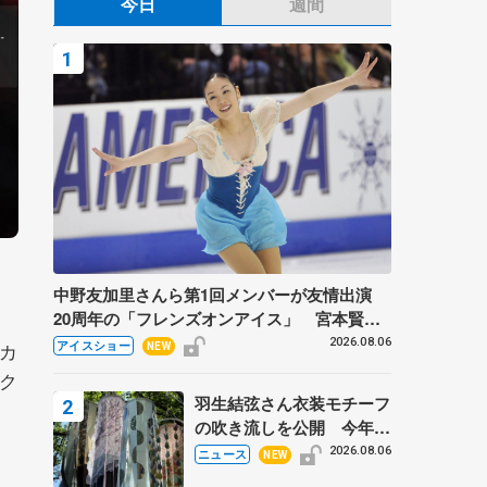
今日
週間
中野友加里さんら第1回メンバーが友情出演
20周年の「フレンズオンアイス」 宮本賢二
さん、有川梨絵さん、田村岳斗さんも
2026.08.06
スカ
アイスショー
NEW
アク
羽生結弦さん衣装モチーフ
の吹き流しを公開 今年は
「春よ、来い」、仙台の瑞
2026.08.06
ニュース
NEW
鳳殿