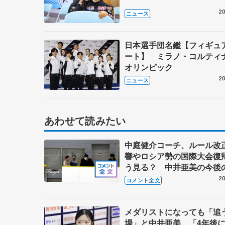
20
ニュース
日本選手団名鑑【フィギュ
ート】 ミラノ・コルティ
オリンピック
20
ニュース
あわせて読みたい
中庭健介コーチ、ルール改
響やロシア勢の国際大会復
う見る？ 中井亜美の今後
間に向けた心構え
20
コメント全文
メダリストになっても「追
場」と中井亜美 「4年後