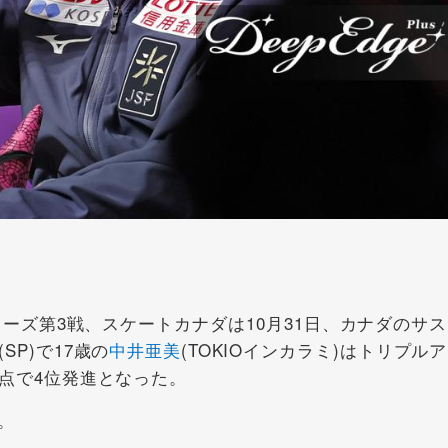
ーズ第3戦、スケートカナダは10月31日、カナダのサ
P)で17歳の
中井亜美
(TOKIOインカラミ)はトリプル
5点で4位発進となった。
。