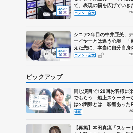
て、表現の幅を広げていき
【全日本シニア強化合宿】
20
コメント全文
シニア2年目の中井亜美、
ーイヤーとは違う心境 「
えた先に、本当に自分自身
かなう」【ドリーム・オン
20
コメント全文
ス2026】
ピックアップ
同じ演目で120回お客様に
でもらう 船上スケーター
はの困難とは 影響あったP
キャプテン松永さんの存在
20
連載
【再掲】本田真凜「スケー