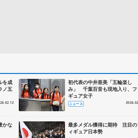
ルを成
初代表の中井亜美「五輪楽し
ラノ五
み」 千葉百音も現地入り、フ
ギュア女子
26.02.12
2026.02
ニュース
豊かな
最多メダル獲得に期待 注目の
ィギュア日本勢