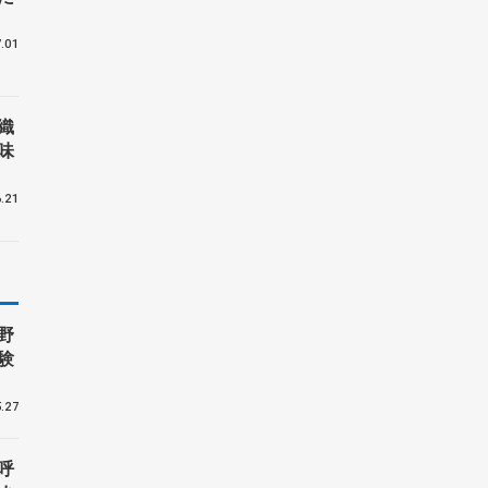
.01
織
味
.21
野
験
.27
呼