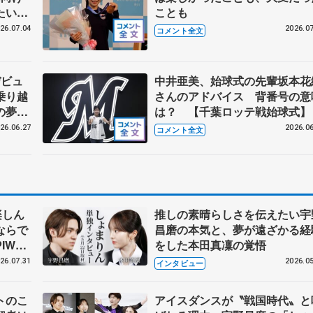
たい」
ことも
26.07.04
2026.07
コメント全文
デビュ
中井亜美、始球式の先輩坂本花
乗り越
さんのアドバイス 背番号の意
の夢が
は？ 【千葉ロッテ戦始球式】
・アイ
26.06.27
2026.06
コメント全文
楽しん
推しの素晴らしさを伝えたい宇
ならで
昌磨の本気と、夢が遠ざかる経
IW前
をした本田真凜の覚悟
26.07.31
2026.05
インタビュー
トのこ
アイスダンスが〝戦国時代〟と