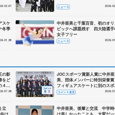
26.02.07
2026.02
ニュース
アスケ
中井亜美と千葉百音、初のオリ
ナ冬季
ピックへ課題残す 四大陸選手
女子フリー
26.01.28
2026.01
ニュース
正の影
JOCスポーツ賞新人賞に中井亜
帰をど
美、団体メンバーに特別栄誉
の４年
フィギュアスケートに別のスポ
ツを組み合わせるなら？ 【JO
26.07.28
2026.07
コメント全文
スポーツ賞表彰式】
う立
中井亜美、後輩と交流 中学時
に向け
は楽しかったことも、大変だっ