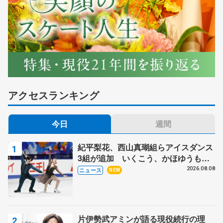
アクセスランキング
今日
週間
紀平梨花、西山真瑚組らアイスダンス
3組が追加 いくこう、かほゆうも、
木下グループ杯
2026.08.08
ニュース
NEW
片伊勢武アミンが語る現役続行の理