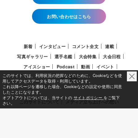
お問い合わせはこちら
新着
インタビュー
コメント全文
連載
写真ギャラリー
選手名鑑
大会特集
大会日程
アイスショー
Podcast
動画
イベント
このサイトでは、利用状況の把握などのために、Cookieなどを使
選手支援
用してアクセスデータを取得・利用しています。
これ以降ページを遷移した場合、Cookieなどの設定や使用に同意
したことになります。
オプトアウトについては、当サイトの
サイトポリシー
をご覧下
このサイトについて
メディア立ち上げへの想い
さい。
サイトポリシー
利用規約
利用者情報の外部送信について