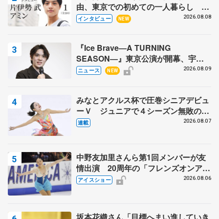
由、東京での初めての一人暮らし 注
目スケーターの「今」に迫る
2026.08.08
インタビュー
NEW
『Ice Brave―A TURNING
SEASON―』東京公演が開幕、宇野
昌磨の『Ice Brave』にかける思いを
2026.08.09
ニュース
NEW
知る記事 5選
みなとアクルス杯で圧巻シニアデビュ
ーＶ ジュニアで４シーズン無敗の島
田麻央
2026.08.07
連載
中野友加里さんら第1回メンバーが友
情出演 20周年の「フレンズオンアイ
ス」 宮本賢二さん、有川梨絵さん、
2026.08.06
アイスショー
田村岳斗さんも
坂本花織さん「目標へまい進していき