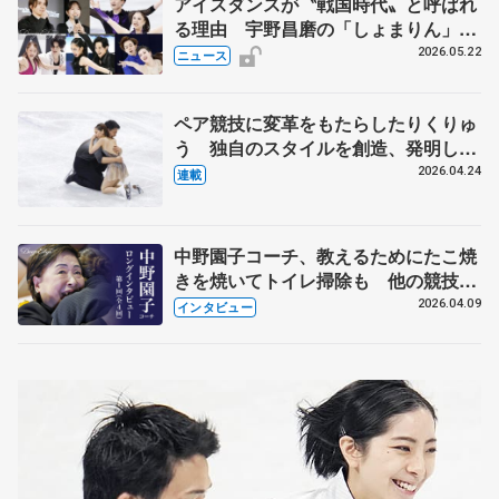
アイスダンスが〝戦国時代〟と呼ばれ
る理由 宇野昌磨の「しょまりん」ら
実力者が相次いで参戦 国内の競争激
2026.05.22
ニュース
化
ペア競技に変革をもたらしたりくりゅ
う 独自のスタイルを創造、発明した
【引退発表後②】
2026.04.24
連載
中野園子コーチ、教えるためにたこ焼
きを焼いてトイレ掃除も 他の競技に
も通用するという坂本花織の筋肉
2026.04.09
インタビュー