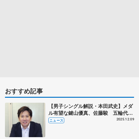
おすすめ記事
【男子シングル解説・本田武史】メダ
ル有望な鍵山優真、佐藤駿 五輪代表
３枠目争いは三浦佳生か友野一希か
2025.12.09
ニュース