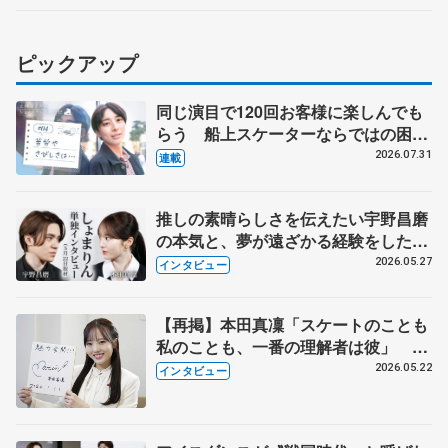
ピックアップ
同じ演目で120回お客様に楽しんでも
らう 船上スケーターならではの困難
とは 影響あったPIW前キャプテン松
2026.07.31
連載
永さんの存在
推しの素晴らしさを伝えたい宇野昌磨
の本気と、夢が遠ざかる経験をした本
田真凜の覚悟
2026.05.27
インタビュー
【再掲】本田真凜「スケートのことも
私のことも、一番の理解者は彼」 引
退時の単独インタビューで語った競技
2026.05.22
インタビュー
人生や家族、恋人、これからの夢…