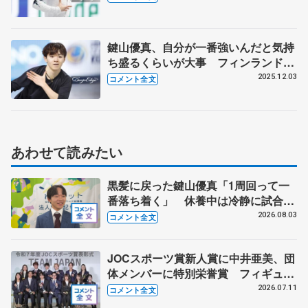
【GPファイナル男子SP】
鍵山優真、自分が一番強いんだと気持
ち盛るくらいが大事 フィンランドか
らタイトな調整も「最強の状態で来て
2025.12.03
コメント全文
いる」 【GPファイナル公式練習】
あわせて読みたい
黒髪に戻った鍵山優真「1周回って一
番落ち着く」 休養中は冷静に試合を
観戦する機会にも
2026.08.03
コメント全文
JOCスポーツ賞新人賞に中井亜美、団
体メンバーに特別栄誉賞 フィギュア
スケートに別のスポーツを組み合わせ
2026.07.11
コメント全文
るなら？ 【JOCスポーツ賞表彰