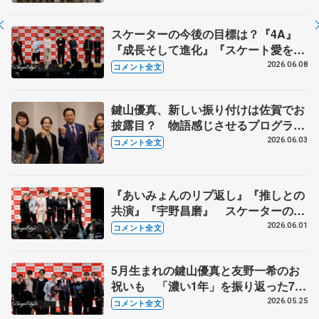
式】
スケーターの今後の目標は？『4A』
『成長そして進化』『スケート愛を深
める』 真剣勝負のゲームコーナーも
2026.06.08
コメント全文
【コラントッテ・トークイベント④】
鍵山優真、新しい振り付けは佐賀でお
披露目？ 物語感じさせるプログラム
に 【佐賀県庁訪問】
2026.06.03
コメント全文
『あいみょんのリプ返し』『推しとの
共演』『宇野昌磨』 スケーターの三
大ニュースは？【コラントッテ・トー
2026.06.01
コメント全文
クイベント③】
5月生まれの鍵山優真と友野一希のお
祝いも 「濃い1年」を振り返った7人
【コラントッテ・トークイベント②】
2026.05.25
コメント全文