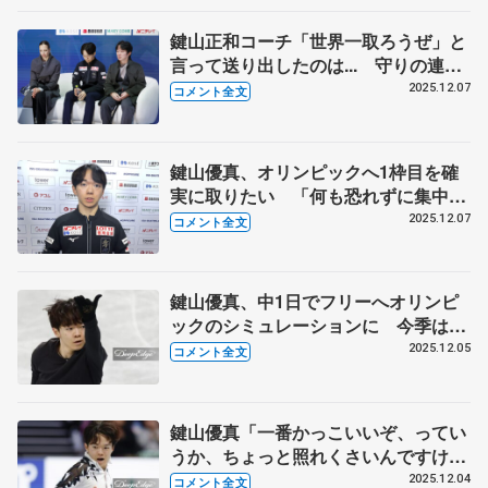
鍵山正和コーチ「世界一取ろうぜ」と
言って送り出したのは... 守りの連続
ジャンプに「アスリートとしての気持
2025.12.07
コメント全文
ちが足りない」 【GPファイナル男
子フリー】
鍵山優真、オリンピックへ1枠目を確
実に取りたい 「何も恐れずに集中し
て全部出せたら最強の状態」 【GP
2025.12.07
コメント全文
ファイナル一夜明け】
鍵山優真、中1日でフリーへオリンピ
ックのシミュレーションに 今季は反
省や抱負、目標を書き出して考え整理
2025.12.05
コメント全文
するノート活用 【GPファイナル男
子公式練習】
鍵山優真「一番かっこいいぞ、ってい
うか、ちょっと照れくさいんですけ
ど」 高い高い壁〝北京〟を超えた
2025.12.04
コメント全文