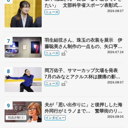
たい」 文部科学省スポーツ表彰式で
代表謝辞
2026.08.07
ニュース
羽生結弦さん、珠玉の衣装を展示 伊
藤聡美さん制作の一点もの、矢口亨さ
んが撮影
2026.07.24
ニュース
岡万佑子、サマーカップ欠場を発表
7月のみなとアクルス杯は腰痛の影響
で
2026.08.07
ニュース
夫が「思い出作りに」と後押しした海
外同行がミラノまで… 繁華街のリン
クでは不良のお兄さんも味方に 小林
2026.08.05
インタビュー
芳子さんが振り返るスケート人生