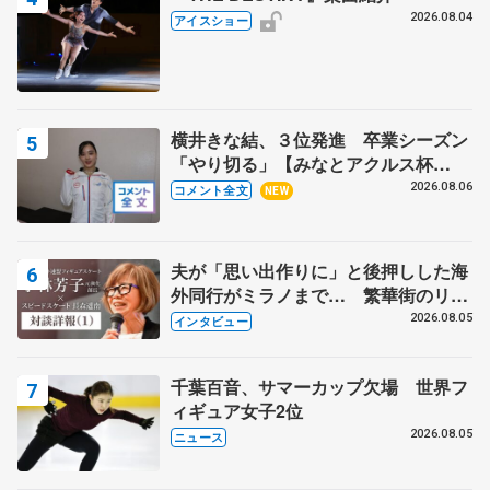
2026.08.04
アイスショー
横井きな結、３位発進 卒業シーズン
「やり切る」【みなとアクルス杯
SP】
2026.08.06
コメント全文
NEW
夫が「思い出作りに」と後押しした海
外同行がミラノまで… 繁華街のリン
クでは不良のお兄さんも味方に 小林
2026.08.05
インタビュー
芳子さんが振り返るスケート人生
千葉百音、サマーカップ欠場 世界フ
ィギュア女子2位
2026.08.05
ニュース