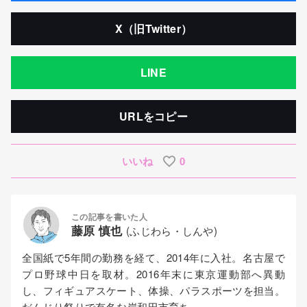
X（旧Twitter）
LINE
URLをコピー
いいね
0
この記事を書いた人
藤原 慎也
(ふじわら・しんや)
全国紙で5年間の勤務を経て、2014年に入社。名古屋で
プロ野球中日を取材。2016年末に東京運動部へ異動
し、フィギュアスケート、体操、パラスポーツを担当。
だんじり祭りで有名な岸和田市育ち。