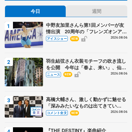
今日
週間
中野友加里さんら第1回メンバーが友
情出演 20周年の「フレンズオンアイ
ス」 宮本賢二さん、有川梨絵さん、
2026.08.06
アイスショー
NEW
田村岳斗さんも
羽生結弦さん衣装モチーフの吹き流し
を公開 今年は「春よ、来い」、仙台
の瑞鳳殿
2026.08.06
ニュース
NEW
高橋大輔さん、激しく動かずに魅せる
「深みみたいなものは出てきてい
る？」 〝兄さん〟と慕うレジェンド
2026.08.06
コメント全文
NEW
野村忠宏さんと和気あいあい
『THE DESTINY』楽曲紹介