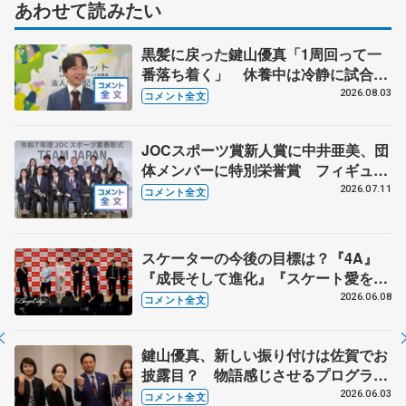
あわせて読みたい
黒髪に戻った鍵山優真「1周回って一
番落ち着く」 休養中は冷静に試合を
観戦する機会にも
2026.08.03
コメント全文
JOCスポーツ賞新人賞に中井亜美、団
体メンバーに特別栄誉賞 フィギュア
スケートに別のスポーツを組み合わせ
2026.07.11
コメント全文
るなら？ 【JOCスポーツ賞表彰
式】
スケーターの今後の目標は？『4A』
『成長そして進化』『スケート愛を深
める』 真剣勝負のゲームコーナーも
2026.06.08
コメント全文
【コラントッテ・トークイベント④】
鍵山優真、新しい振り付けは佐賀でお
披露目？ 物語感じさせるプログラム
に 【佐賀県庁訪問】
2026.06.03
コメント全文