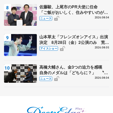
佐藤駿、上尾市のPR大使に任命
「ご飯がおいしく、住みやすいのが魅
力」
2026.08.04
ニュース
山本草太「フレンズオンアイス」出演
決定 8月28日（金）2公演のみ 荒川
静香さんプロデュース、20周年のアイ
2026.08.05
アイスショー
スショー
高橋大輔さん、金3つの迫力を感嘆
自身のメダルは「どちらに？」 〝リ
ス兄弟〟オリンピック3連覇の野村忠
2026.08.04
ニュース
宏さんと対談