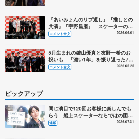
『あいみょんのリプ返し』『推しとの
共演』『宇野昌磨』 スケーターの三
大ニュースは？【コラントッテ・トー
2026.06.01
コメント全文
クイベント③】
5月生まれの鍵山優真と友野一希のお
祝いも 「濃い1年」を振り返った7人
【コラントッテ・トークイベント②】
2026.05.25
コメント全文
ピックアップ
同じ演目で120回お客様に楽しんでも
らう 船上スケーターならではの困難
とは 影響あったPIW前キャプテン松
2026.07.31
連載
永さんの存在