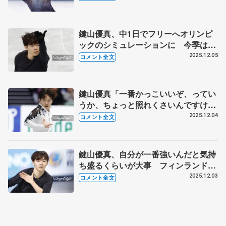
リー】
鍵山優真、中1日でフリーへオリンピ
ックのシミュレーションに 今季は反
省や抱負、目標を書き出して考え整理
2025.12.05
コメント全文
するノート活用 【GPファイナル男
子公式練習】
鍵山優真「一番かっこいいぞ、ってい
うか、ちょっと照れくさいんですけ
ど」 高い高い壁〝北京〟を超えた
2025.12.04
コメント全文
【GPファイナル男子SP】
鍵山優真、自分が一番強いんだと気持
ち盛るくらいが大事 フィンランドか
らタイトな調整も「最強の状態で来て
2025.12.03
コメント全文
いる」 【GPファイナル公式練習】