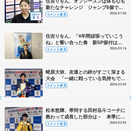
住吉りをん、オフシーズンは体も心も
新たなチャレンジ ジャンプ6個で充
実したプログラムに 【全日本シニア
2026.07.06
コメント全文
強化合宿】
住吉りをん、「4年間頑張っていこう
ね」と誓い合った春 新SP振付はサ
ンフランシスコで
2026.05.16
コメント全文
蛯原大弥、友達との絆がすごく深まる
大会 「一緒に戦っている気持ちで応
援する」 【国民スポーツ大会冬季大
2026.02.03
コメント全文
会少年男子SP】
松本悠輝、帯同する田村岳斗コーチに
教わって成長した部分は－ 来季に向
け「ちょっと身長が低くても演技に迫
2026.02.03
コメント全文
力が出るように」【国民スポーツ大会