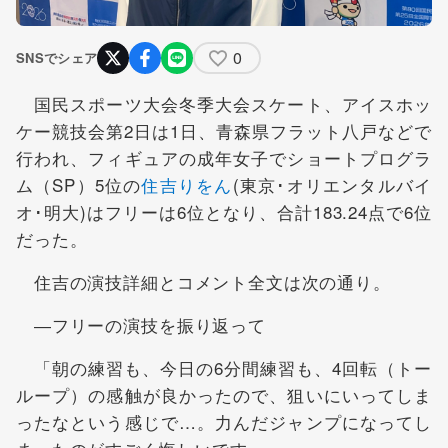
0
SNSでシェア
国民スポーツ大会冬季大会スケート、アイスホッ
ケー競技会第2日は1日、青森県フラット八戸などで
行われ、フィギュアの成年女子でショートプログラ
ム（SP）5位の
住吉りをん
(東京･オリエンタルバイ
オ･明大)はフリーは6位となり、合計183.24点で6位
だった。
住吉の演技詳細とコメント全文は次の通り。
―フリーの演技を振り返って
「朝の練習も、今日の6分間練習も、4回転（トー
ループ）の感触が良かったので、狙いにいってしま
ったなという感じで…。力んだジャンプになってし