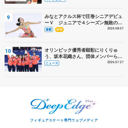
芳子さんが振り返るスケート人生
みなとアクルス杯で圧巻シニアデビュ
ーＶ ジュニアで４シーズン無敗の島
田麻央
2026.08.07
連載
NEW
オリンピック優秀者顕彰にりくりゅ
う、坂本花織さん、団体メンバーら
8月7日に文科省が表彰式、ブルーノ・
2026.07.27
ニュース
マルコット、中野園子らコーチも
フィギュアスケート専門ウェブメディア