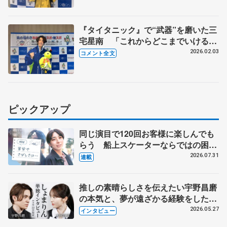
冬季大会少年男子SP】
『タイタニック』で“武器”を磨いた三
宅星南 「これからどこまでいける
か、ワクワクしている」 【国民スポ
2026.02.03
コメント全文
ーツ大会冬季大会成年男子フリー】
ピックアップ
同じ演目で120回お客様に楽しんでも
らう 船上スケーターならではの困難
とは 影響あったPIW前キャプテン松
2026.07.31
連載
永さんの存在
推しの素晴らしさを伝えたい宇野昌磨
の本気と、夢が遠ざかる経験をした本
田真凜の覚悟
2026.05.27
インタビュー