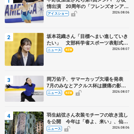
情出演 20周年の「フレンズオンアイ
ス」 宮本賢二さん、有川梨絵さん、
2026.08.06
アイスショー
田村岳斗さんも
坂本花織さん「目標へまい進していき
たい」 文部科学省スポーツ表彰式で
代表謝辞
2026.08.07
ニュース
NEW
岡万佑子、サマーカップ欠場を発表
7月のみなとアクルス杯は腰痛の影響
で
2026.08.07
ニュース
NEW
羽生結弦さん衣装モチーフの吹き流し
を公開 今年は「春よ、来い」、仙台
の瑞鳳殿
2026.08.06
ニュース