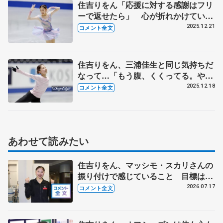
住吉りをん「応援に対する感謝はフリ
ーで返せたら」 心が折れかけていた
ところで観客の拍手【全日本フィギュ
2025.12.21
コメント全文
ア女子SP】
住吉りをん、三浦佳生と同じ気持ちだ
なって…「もう腹、くくってる。やる
べきことはやってきたから、出し切る
2025.12.18
コメント全文
だけ」【全日本フィギュア前日練習】
あわせて読みたい
住吉りをん、マッシモ・スカリさんの
振り付けで感じていること 目標は、
全日本を笑顔で終える 【アクアカッ
2026.07.17
コメント全文
プ女子SP】