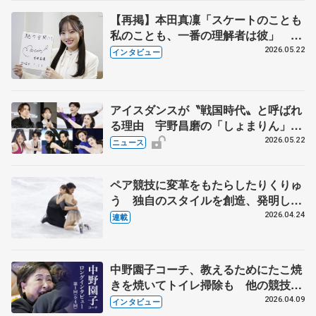
【再掲】本田真凜「スケートのことも
私のことも、一番の理解者は彼」 引
退時の単独インタビューで語った競技
2026.05.22
インタビュー
人生や家族、恋人、これからの夢…
アイスダンスが〝戦国時代〟と呼ばれ
る理由 宇野昌磨の「しょまりん」ら
実力者が相次いで参戦 国内の競争激
2026.05.22
ニュース
化
ペア競技に変革をもたらしたりくりゅ
う 独自のスタイルを創造、発明した
【引退発表後②】
2026.04.24
連載
中野園子コーチ、教えるためにたこ焼
きを焼いてトイレ掃除も 他の競技に
も通用するという坂本花織の筋肉
2026.04.09
インタビュー