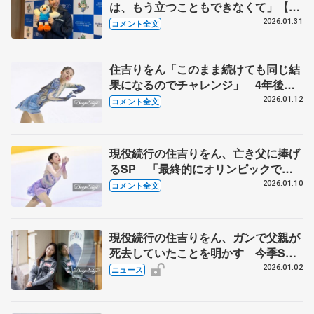
は、もう立つこともできなくて」【国
民スポーツ大会冬季大会成年女子
2026.01.31
コメント全文
SP】
住吉りをん「このまま続けても同じ結
果になるのでチャレンジ」 4年後へ
神宮の拠点は変えず、トレーニングな
2026.01.12
コメント全文
ど根本から改革へ 【日本学生氷上競
技選手権･女子フリー】
現役続行の住吉りをん、亡き父に捧げ
るSP 「最終的にオリンピックで笑
顔で滑り切る姿を届けられたらな」
2026.01.10
コメント全文
【日本学生氷上競技選手権･女子SP】
現役続行の住吉りをん、ガンで父親が
死去していたことを明かす 今季SP
は「父と手を取り合い、一緒に歩く様
2026.01.02
ニュース
を演じた」