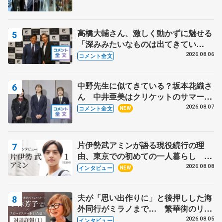
高橋大輔さん、激しく動かずに魅せる
「深みみたいなものは出てきてい
る？」 〝兄さん〟と慕うレジェンド
2026.08.06
コメント全文
野村忠宏さんと和気あいあい
中野先生に似てきている？坂本花織さ
ん 中井亜美はクリケットのサマーキ
ャンプに 島田麻央はたくさん試合に
2026.08.07
コメント全文
NEW
出て国際大会へ【文部科学省スポーツ
表彰式】
片伊勢武アミンが語る現役続行の理
由、東京での初めての一人暮らし 注
目スケーターの「今」に迫る
2026.08.08
インタビュー
NEW
夫が「思い出作りに」と後押しした海
外同行がミラノまで… 繁華街のリン
クでは不良のお兄さんも味方に 小林
2026.08.05
インタビュー