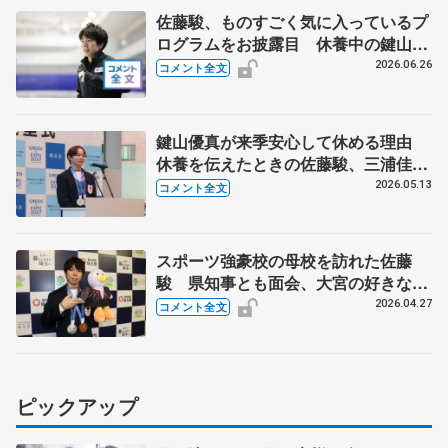
佐藤駿、ものすごく気に入っているプ
ログラムをお披露目 休養中の鍵山優
真と話していることは 【ドリーム・
2026.06.26
コメント全文
オン・アイス2026】
鍵山優真が来季安心して休める理由
休養を伝えたときの佐藤駿、三浦佳生
の反応は 【横浜市スポーツ栄誉賞・
2026.05.13
コメント全文
神奈川県知事の表敬訪問】
スポーツ強豪校の母校を訪れた佐藤
駿 県知事とも面会、大宮の好きな場
所は？ 【埼玉栄高と県庁を訪問】
2026.04.27
コメント全文
ピックアップ