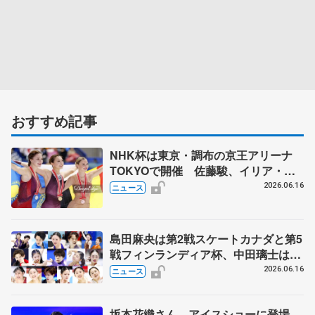
おすすめ記事
NHK杯は東京・調布の京王アリーナ
TOKYOで開催 佐藤駿、イリア・マ
リニンらが出場
2026.06.16
ニュース
島田麻央は第2戦スケートカナダと第5
戦フィンランディア杯、中田璃士は第
2戦と第6戦NHK杯 GPシリーズ出場
2026.06.16
ニュース
選手発表
坂本花織さん、アイスショーに登場