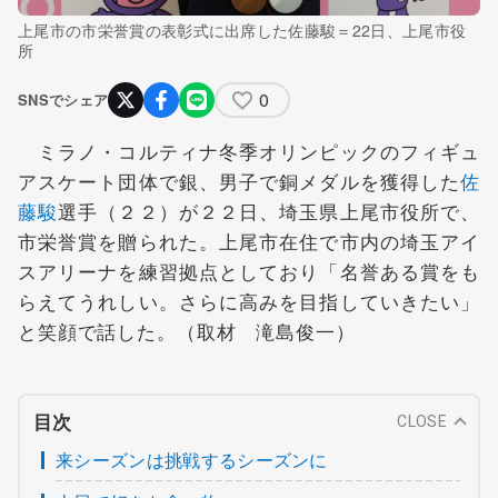
上尾市の市栄誉賞の表彰式に出席した佐藤駿＝22日、上尾市役
所
0
SNSでシェア
ミラノ・コルティナ冬季オリンピックのフィギュ
アスケート団体で銀、男子で銅メダルを獲得した
佐
藤駿
選手（２２）が２２日、埼玉県上尾市役所で、
市栄誉賞を贈られた。上尾市在住で市内の埼玉アイ
スアリーナを練習拠点としており「名誉ある賞をも
らえてうれしい。さらに高みを目指していきたい」
と笑顔で話した。（取材 滝島俊一）
目次
CLOSE
来シーズンは挑戦するシーズンに