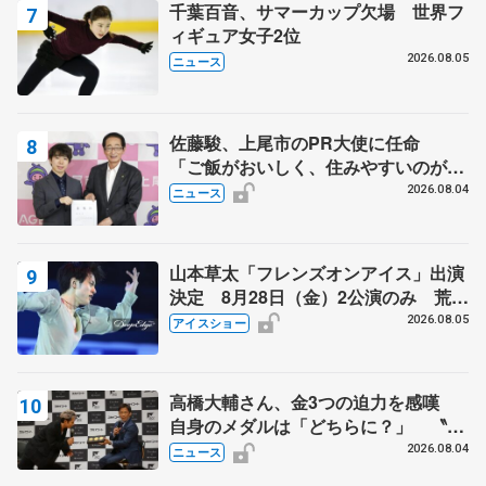
千葉百音、サマーカップ欠場 世界フ
ィギュア女子2位
2026.08.05
ニュース
佐藤駿、上尾市のPR大使に任命
「ご飯がおいしく、住みやすいのが魅
力」
2026.08.04
ニュース
山本草太「フレンズオンアイス」出演
決定 8月28日（金）2公演のみ 荒川
静香さんプロデュース、20周年のアイ
2026.08.05
アイスショー
スショー
高橋大輔さん、金3つの迫力を感嘆
自身のメダルは「どちらに？」 〝リ
ス兄弟〟オリンピック3連覇の野村忠
2026.08.04
ニュース
宏さんと対談