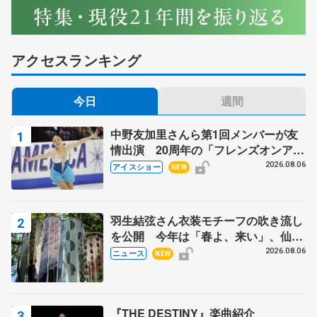
アクセスランキング
今日
週間
中野友加里さんら第1回メンバーが友
情出演 20周年の「フレンズオンアイ
ス」 宮本賢二さん、有川梨絵さん、
2026.08.06
アイスショー
NEW
田村岳斗さんも
羽生結弦さん衣装モチーフの吹き流し
を公開 今年は「春よ、来い」、仙台
の瑞鳳殿
2026.08.06
ニュース
NEW
『THE DESTINY』楽曲紹介