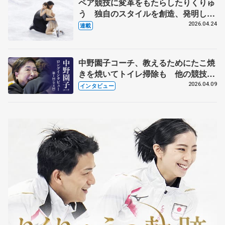
ペア競技に変革をもたらしたりくりゅ
う 独自のスタイルを創造、発明した
【引退発表後②】
2026.04.24
連載
中野園子コーチ、教えるためにたこ焼
きを焼いてトイレ掃除も 他の競技に
も通用するという坂本花織の筋肉
2026.04.09
インタビュー