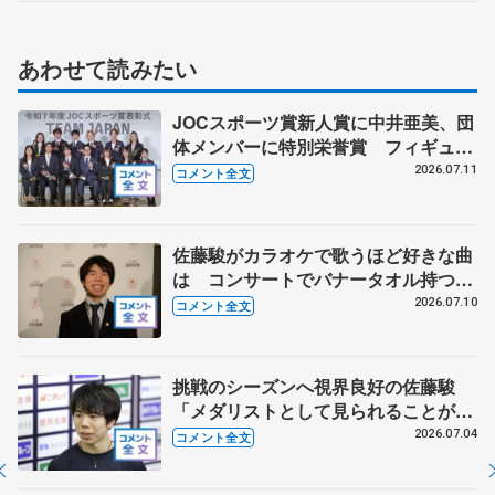
あわせて読みたい
JOCスポーツ賞新人賞に中井亜美、団
体メンバーに特別栄誉賞 フィギュア
スケートに別のスポーツを組み合わせ
2026.07.11
コメント全文
るなら？ 【JOCスポーツ賞表彰
式】
佐藤駿がカラオケで歌うほど好きな曲
は コンサートでバナータオル持つ観
客に感謝 【オリンピックコンサー
2026.07.10
コメント全文
ト】
挑戦のシーズンへ視界良好の佐藤駿
「メダリストとして見られることが自
信につながる」【全日本シニア強化合
2026.07.04
コメント全文
宿】