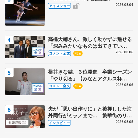
2026.08.04
アイスショー
高橋大輔さん、激しく動かずに魅せる
「深みみたいなものは出てきてい
る？」 〝兄さん〟と慕うレジェンド
2026.08.06
コメント全文
NEW
野村忠宏さんと和気あいあい
横井きな結、３位発進 卒業シーズン
「やり切る」【みなとアクルス杯
SP】
2026.08.06
コメント全文
NEW
夫が「思い出作りに」と後押しした海
外同行がミラノまで… 繁華街のリン
クでは不良のお兄さんも味方に 小林
2026.08.05
インタビュー
芳子さんが振り返るスケート人生