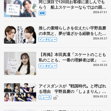
同じ演目で120回お客様に楽しんでも
らう 船上スケーターならではの困難
とは 影響あったPIW前キャプテン松
2026.07.31
連載
永さんの存在
推しの素晴らしさを伝えたい宇野昌磨
の本気と、夢が遠ざかる経験をした本
田真凜の覚悟
2026.05.27
インタビュー
【再掲】本田真凜「スケートのことも
私のことも、一番の理解者は彼」 引
退時の単独インタビューで語った競技
2026.05.22
インタビュー
人生や家族、恋人、これからの夢…
アイスダンスが〝戦国時代〟と呼ばれ
る理由 宇野昌磨の「しょまりん」ら
実力者が相次いで参戦 国内の競争激
2026.05.22
ニュース
化