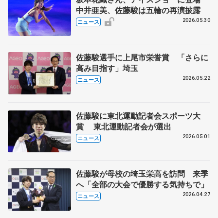
中井亜美、佐藤駿は五輪の再演披露
2026.05.30
ニュース
佐藤駿選手に上尾市栄誉賞 「さらに
高み目指す」埼玉
2026.05.22
ニュース
佐藤駿に東北運動記者会スポーツ大
賞 東北運動記者会が選出
2026.05.01
ニュース
佐藤駿が母校の埼玉栄高を訪問 来季
へ「全部の大会で優勝する気持ちで」
2026.04.27
ニュース