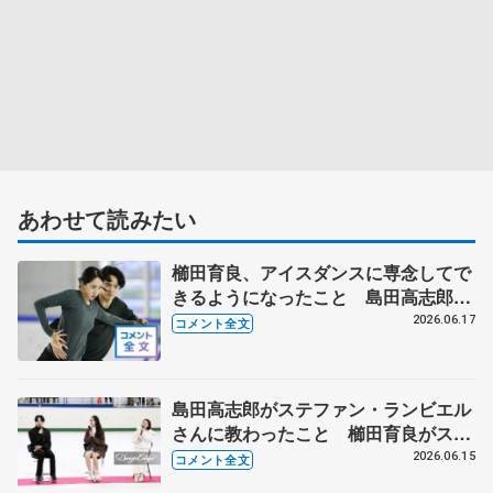
あわせて読みたい
櫛田育良、アイスダンスに専念してで
きるようになったこと 島田高志郎、
呼吸を合わせて前へ 【木下グループ/
2026.06.17
コメント全文
アカデミー練習公開】
島田高志郎がステファン・ランビエル
さんに教わったこと 櫛田育良がスケ
ートを離れようと思った時 【イヨテ
2026.06.15
コメント全文
ツスポーツセンター閉館トーク】