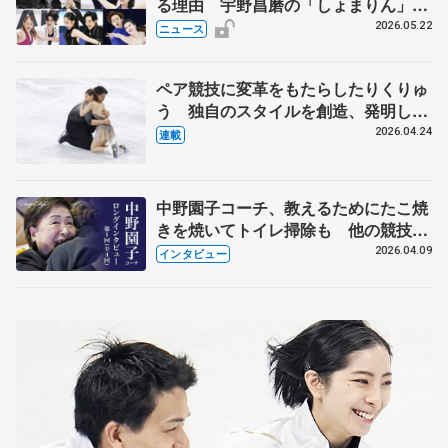
る理由 宇野昌磨の「しょまりん」ら
実力者が相次いで参戦 国内の競争激
2026.05.22
ニュース
化
ペア競技に変革をもたらしたりくりゅ
う 独自のスタイルを創造、発明した
【引退発表後②】
2026.04.24
連載
中野園子コーチ、教えるためにたこ焼
きを焼いてトイレ掃除も 他の競技に
も通用するという坂本花織の筋肉
2026.04.09
インタビュー