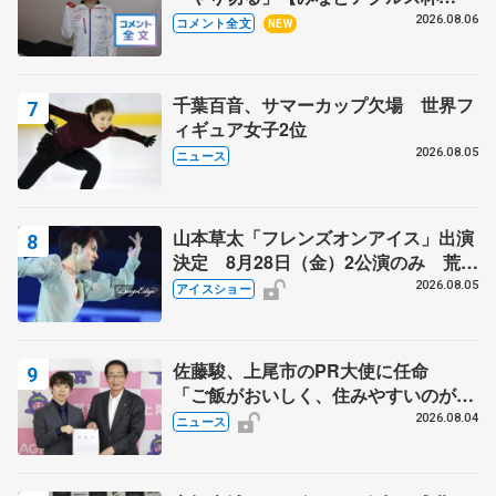
SP】
2026.08.06
コメント全文
NEW
千葉百音、サマーカップ欠場 世界フ
ィギュア女子2位
2026.08.05
ニュース
山本草太「フレンズオンアイス」出演
決定 8月28日（金）2公演のみ 荒川
静香さんプロデュース、20周年のアイ
2026.08.05
アイスショー
スショー
佐藤駿、上尾市のPR大使に任命
「ご飯がおいしく、住みやすいのが魅
力」
2026.08.04
ニュース