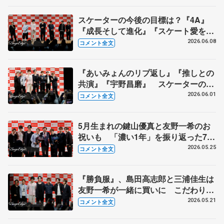
スケーターの今後の目標は？『4A』
『成長そして進化』『スケート愛を深
める』 真剣勝負のゲームコーナーも
2026.06.08
コメント全文
【コラントッテ・トークイベント④】
『あいみょんのリプ返し』『推しとの
共演』『宇野昌磨』 スケーターの三
大ニュースは？【コラントッテ・トー
2026.06.01
コメント全文
クイベント③】
5月生まれの鍵山優真と友野一希のお
祝いも 「濃い1年」を振り返った7人
【コラントッテ・トークイベント②】
2026.05.25
コメント全文
『勝負服』、島田高志郎と三浦佳生は
友野一希が一緒に買いに こだわりが
ないのは…【コラントッテ・トークイ
2026.05.21
コメント全文
ベント①】