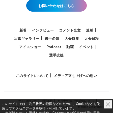
お問い合わせはこちら
新着
インタビュー
コメント全文
連載
写真ギャラリー
選手名鑑
大会特集
大会日程
アイスショー
Podcast
動画
イベント
選手支援
このサイトについて
メディア立ち上げへの想い
サイトポリシー
利用規約
利用者情報の外部送信について
このサイトでは、利用状況の把握などのために、Cookieなどを使
特定商取引法に基づく表示について
Deep Edge
一般社団法人共同通信社
用してアクセスデータを取得・利用しています。
これ以降ページを遷移した場合、Cookieなどの設定や使用に同意