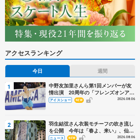
アクセスランキング
今日
週間
中野友加里さんら第1回メンバーが友
情出演 20周年の「フレンズオンアイ
ス」 宮本賢二さん、有川梨絵さん、
2026.08.06
アイスショー
NEW
田村岳斗さんも
羽生結弦さん衣装モチーフの吹き流し
を公開 今年は「春よ、来い」、仙台
の瑞鳳殿
2026.08.06
ニュース
NEW