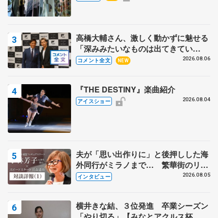
高橋大輔さん、激しく動かずに魅せる
「深みみたいなものは出てきてい
る？」 〝兄さん〟と慕うレジェンド
2026.08.06
コメント全文
NEW
野村忠宏さんと和気あいあい
『THE DESTINY』楽曲紹介
2026.08.04
アイスショー
夫が「思い出作りに」と後押しした海
外同行がミラノまで… 繁華街のリン
クでは不良のお兄さんも味方に 小林
2026.08.05
インタビュー
芳子さんが振り返るスケート人生
横井きな結、３位発進 卒業シーズン
「やり切る」【みなとアクルス杯