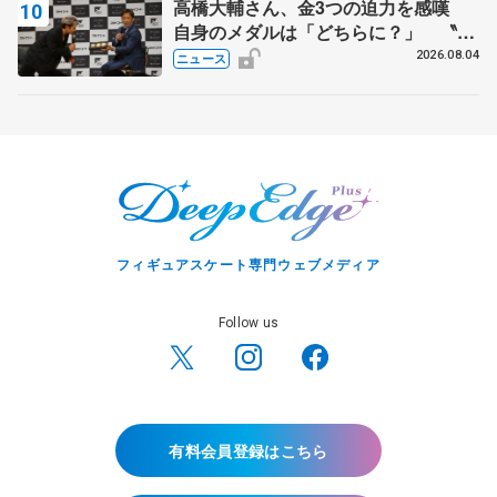
高橋大輔さん、金3つの迫力を感嘆
自身のメダルは「どちらに？」 〝リ
ス兄弟〟オリンピック3連覇の野村忠
2026.08.04
ニュース
宏さんと対談
フィギュアスケート専門ウェブメディア
Follow us
有料会員登録はこちら