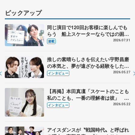
ピックアップ
同じ演目で120回お客様に楽しんでも
らう 船上スケーターならではの困難
とは 影響あったPIW前キャプテン松
2026.07.31
連載
永さんの存在
推しの素晴らしさを伝えたい宇野昌磨
の本気と、夢が遠ざかる経験をした本
田真凜の覚悟
2026.05.27
インタビュー
【再掲】本田真凜「スケートのことも
私のことも、一番の理解者は彼」 引
退時の単独インタビューで語った競技
2026.05.22
インタビュー
人生や家族、恋人、これからの夢…
アイスダンスが〝戦国時代〟と呼ばれ