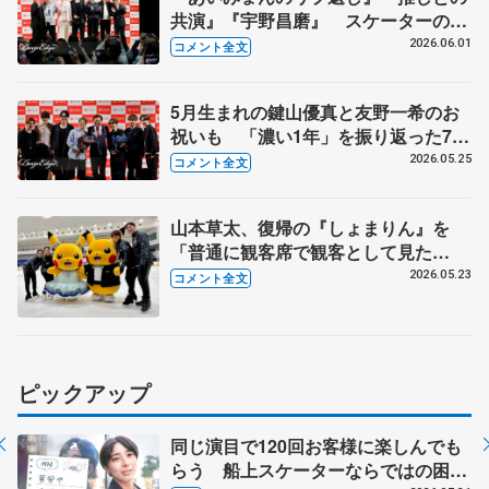
共演』『宇野昌磨』 スケーターの三
大ニュースは？【コラントッテ・トー
2026.06.01
コメント全文
クイベント③】
5月生まれの鍵山優真と友野一希のお
祝いも 「濃い1年」を振り返った7人
【コラントッテ・トークイベント②】
2026.05.25
コメント全文
山本草太、復帰の『しょまりん』を
「普通に観客席で観客として見た
い」 青木祐奈、宮原知子さん、田中
2026.05.23
コメント全文
刑事さんも思い語る【日本スケート連
盟・基礎スケート教室 横浜】
ピックアップ
同じ演目で120回お客様に楽しんでも
らう 船上スケーターならではの困難