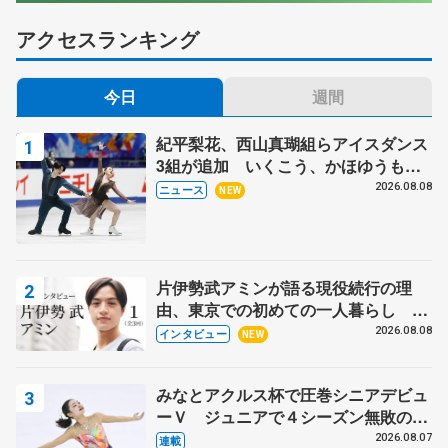
アクセスランキング
今日
週間
紀平梨花、西山真瑚組らアイスダンス
3組が追加 いくこう、かほゆうも、
木下グループ杯
2026.08.08
ニュース
NEW
片伊勢武アミンが語る現役続行の理
由、東京での初めての一人暮らし 注
目スケーターの「今」に迫る
2026.08.08
インタビュー
NEW
みなとアクルス杯で圧巻シニアデビュ
ーＶ ジュニアで４シーズン無敗の島
田麻央
2026.08.07
連載