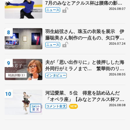
7月のみなとアクルス杯は腰痛の影響
で
2026.08.07
ニュース
羽生結弦さん、珠玉の衣装を展示 伊
藤聡美さん制作の一点もの、矢口亨さ
んが撮影
2026.07.24
ニュース
夫が「思い出作りに」と後押しした海
外同行がミラノまで… 繁華街のリン
クでは不良のお兄さんも味方に 小林
2026.08.05
インタビュー
芳子さんが振り返るスケート人生
河辺愛菜、５位 得意を詰め込んだ
「オペラ座」【みなとアクルス杯フリ
ー】
2026.08.08
コメント全文
NEW