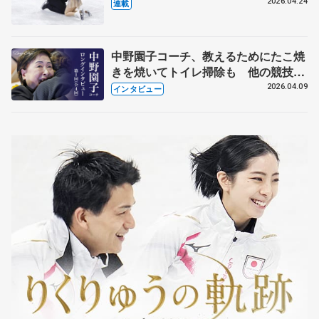
【引退発表後②】
2026.04.24
連載
中野園子コーチ、教えるためにたこ焼
きを焼いてトイレ掃除も 他の競技に
も通用するという坂本花織の筋肉
2026.04.09
インタビュー