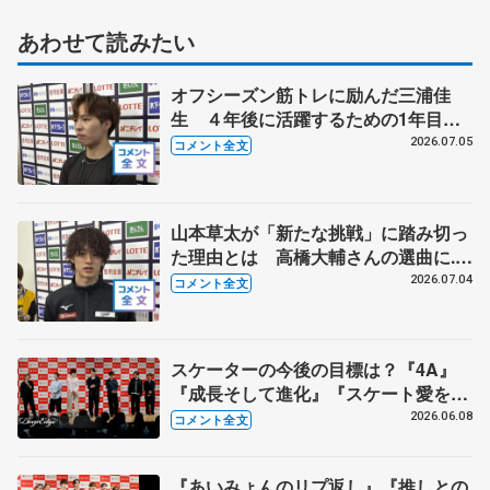
あわせて読みたい
オフシーズン筋トレに励んだ三浦佳
生 ４年後に活躍するための1年目
に 【全日本シニア強化合宿】
2026.07.05
コメント全文
山本草太が「新たな挑戦」に踏み切っ
た理由とは 高橋大輔さんの選曲に...
【全日本シニア合宿】
2026.07.04
コメント全文
スケーターの今後の目標は？『4A』
『成長そして進化』『スケート愛を深
める』 真剣勝負のゲームコーナーも
2026.06.08
コメント全文
【コラントッテ・トークイベント④】
『あいみょんのリプ返し』『推しとの