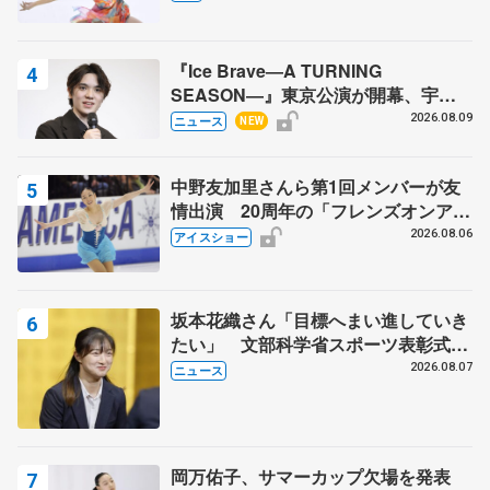
『Ice Brave―A TURNING
SEASON―』東京公演が開幕、宇野
昌磨の『Ice Brave』にかける思いを
2026.08.09
ニュース
NEW
知る記事 5選
中野友加里さんら第1回メンバーが友
情出演 20周年の「フレンズオンアイ
ス」 宮本賢二さん、有川梨絵さん、
2026.08.06
アイスショー
田村岳斗さんも
坂本花織さん「目標へまい進していき
たい」 文部科学省スポーツ表彰式で
代表謝辞
2026.08.07
ニュース
岡万佑子、サマーカップ欠場を発表