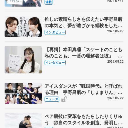
とは 影響あったPIW前キャプテン松
2026.07.31
連載
永さんの存在
推しの素晴らしさを伝えたい宇野昌磨
の本気と、夢が遠ざかる経験をした本
田真凜の覚悟
2026.05.27
インタビュー
【再掲】本田真凜「スケートのことも
私のことも、一番の理解者は彼」 引
退時の単独インタビューで語った競技
2026.05.22
インタビュー
人生や家族、恋人、これからの夢…
アイスダンスが〝戦国時代〟と呼ばれ
る理由 宇野昌磨の「しょまりん」ら
実力者が相次いで参戦 国内の競争激
2026.05.22
ニュース
化
ペア競技に変革をもたらしたりくりゅ
う 独自のスタイルを創造、発明した