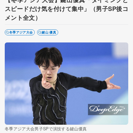
スピードだけ気を付けて集中」（男子SP後コ
メント全文）
冬季アジア大会
鍵山 優真
冬季アジア大会男子SPで演技する鍵山優真