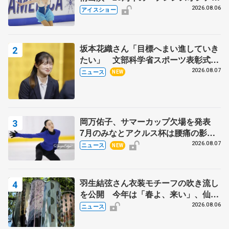
ス」 宮本賢二さん、有川梨絵さん、
2026.08.06
アイスショー
田村岳斗さんも
坂本花織さん「目標へまい進していき
たい」 文部科学省スポーツ表彰式で
代表謝辞
2026.08.07
ニュース
NEW
岡万佑子、サマーカップ欠場を発表
7月のみなとアクルス杯は腰痛の影響
で
2026.08.07
ニュース
NEW
羽生結弦さん衣装モチーフの吹き流し
を公開 今年は「春よ、来い」、仙台
の瑞鳳殿
2026.08.06
ニュース