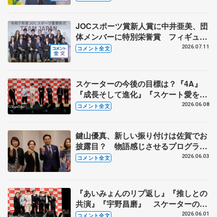
JOCスポーツ賞新人賞に中井亜美、団
体メンバーに特別栄誉賞 フィギュア
スケートに別のスポーツを組み合わせ
2026.07.11
コメント全文
るなら？ 【JOCスポーツ賞表彰
式】
スケーターの今後の目標は？『4A』
『成長そして進化』『スケート愛を深
める』 真剣勝負のゲームコーナーも
2026.06.08
コメント全文
【コラントッテ・トークイベント④】
鍵山優真、新しい振り付けは佐賀でお
披露目？ 物語感じさせるプログラム
に 【佐賀県庁訪問】
2026.06.03
コメント全文
『あいみょんのリプ返し』『推しとの
共演』『宇野昌磨』 スケーターの三
大ニュースは？【コラントッテ・トー
2026.06.01
コメント全文