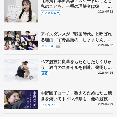
【再掲】本田真凜「スケートのことも
私のことも、一番の理解者は彼」 引
退時の単独インタビューで語った競技
2026.05.22
インタビュー
人生や家族、恋人、これからの夢…
アイスダンスが〝戦国時代〟と呼ばれ
る理由 宇野昌磨の「しょまりん」ら
実力者が相次いで参戦 国内の競争激
2026.05.22
ニュース
化
ペア競技に変革をもたらしたりくりゅ
う 独自のスタイルを創造、発明した
【引退発表後②】
2026.04.24
連載
中野園子コーチ、教えるためにたこ焼
きを焼いてトイレ掃除も 他の競技に
も通用するという坂本花織の筋肉
2026.04.09
インタビュー