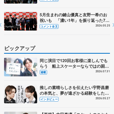
クイベント③】
5月生まれの鍵山優真と友野一希のお
祝いも 「濃い1年」を振り返った7人
【コラントッテ・トークイベント②】
2026.05.25
コメント全文
ピックアップ
同じ演目で120回お客様に楽しんでも
らう 船上スケーターならではの困難
とは 影響あったPIW前キャプテン松
2026.07.31
連載
永さんの存在
推しの素晴らしさを伝えたい宇野昌磨
の本気と、夢が遠ざかる経験をした本
田真凜の覚悟
2026.05.27
インタビュー