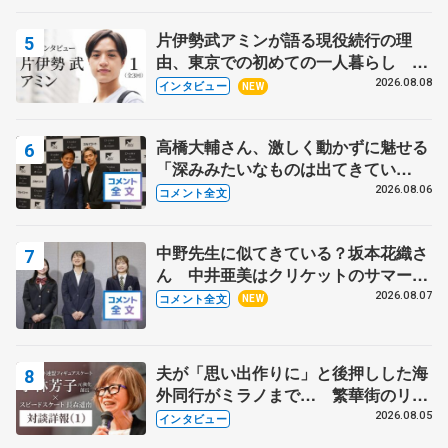
片伊勢武アミンが語る現役続行の理
由、東京での初めての一人暮らし 注
目スケーターの「今」に迫る
2026.08.08
インタビュー
NEW
高橋大輔さん、激しく動かずに魅せる
「深みみたいなものは出てきてい
る？」 〝兄さん〟と慕うレジェンド
2026.08.06
コメント全文
野村忠宏さんと和気あいあい
中野先生に似てきている？坂本花織さ
ん 中井亜美はクリケットのサマーキ
ャンプに 島田麻央はたくさん試合に
2026.08.07
コメント全文
NEW
出て国際大会へ【文部科学省スポーツ
表彰式】
夫が「思い出作りに」と後押しした海
外同行がミラノまで… 繁華街のリン
クでは不良のお兄さんも味方に 小林
2026.08.05
インタビュー
芳子さんが振り返るスケート人生