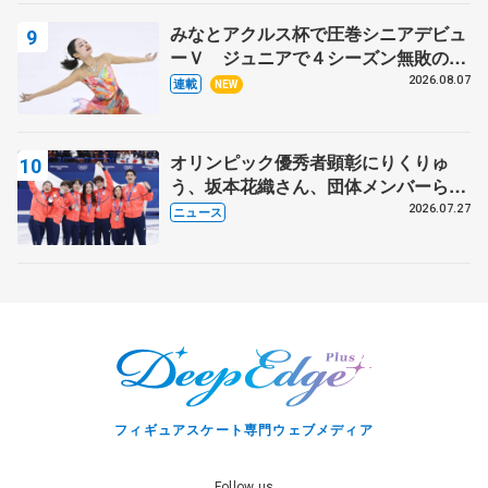
みなとアクルス杯で圧巻シニアデビュ
ーＶ ジュニアで４シーズン無敗の島
田麻央
2026.08.07
連載
NEW
オリンピック優秀者顕彰にりくりゅ
う、坂本花織さん、団体メンバーら
8月7日に文科省が表彰式、ブルーノ・
2026.07.27
ニュース
マルコット、中野園子らコーチも
フィギュアスケート専門ウェブメディア
Follow us