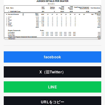
facebook
X（旧Twitter）
LINE
URLをコピー