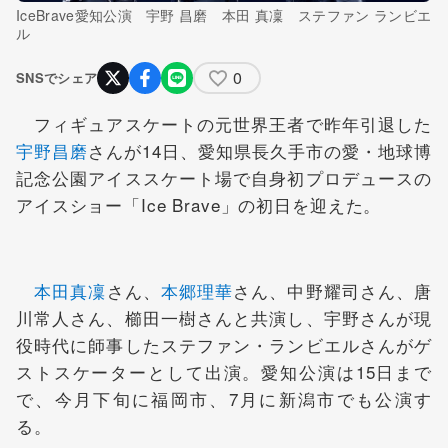
IceBrave愛知公演 宇野 昌磨 本田 真凜 ステファン ランビエ
ル
0
SNSでシェア
フィギュアスケートの元世界王者で昨年引退した
宇野昌磨
さんが14日、愛知県長久手市の愛・地球博
記念公園アイススケート場で自身初プロデュースの
アイスショー「Ice Brave」の初日を迎えた。
本田真凜
さん、
本郷理華
さん、中野耀司さん、唐
川常⼈さん、櫛田一樹さんと共演し、宇野さんが現
役時代に師事したステファン・ランビエルさんがゲ
ストスケーターとして出演。愛知公演は15日まで
で、今月下旬に福岡市、7月に新潟市でも公演す
る。