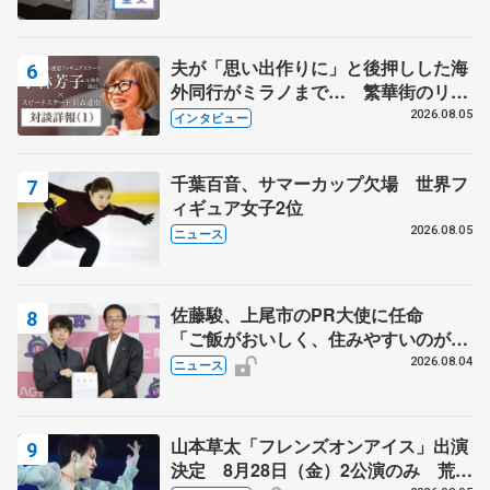
夫が「思い出作りに」と後押しした海
外同行がミラノまで… 繁華街のリン
クでは不良のお兄さんも味方に 小林
2026.08.05
インタビュー
芳子さんが振り返るスケート人生
千葉百音、サマーカップ欠場 世界フ
ィギュア女子2位
2026.08.05
ニュース
佐藤駿、上尾市のPR大使に任命
「ご飯がおいしく、住みやすいのが魅
力」
2026.08.04
ニュース
山本草太「フレンズオンアイス」出演
決定 8月28日（金）2公演のみ 荒川