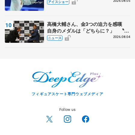
静香さんプロデュース、20周年のアイ
2026.08.05
アイスショー
スショー
高橋大輔さん、金3つの迫力を感嘆
自身のメダルは「どちらに？」 〝リ
ス兄弟〟オリンピック3連覇の野村忠
2026.08.04
ニュース
宏さんと対談
フィギュアスケート専門ウェブメディア
Follow us