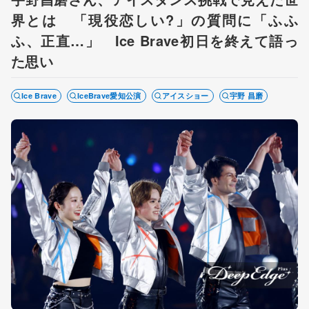
界とは 「現役恋しい?」の質問に「ふふ
ふ、正直…」 Ice Brave初日を終えて語っ
た思い
Ice Brave
IceBrave愛知公演
アイスショー
宇野 昌磨