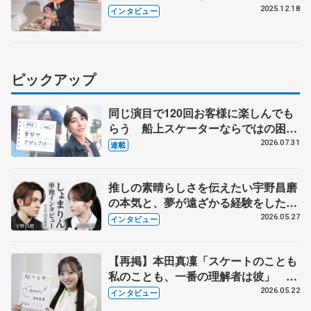
に大興奮
2025.12.18
インタビュー
ピックアップ
同じ演目で120回お客様に楽しんでも
らう 船上スケーターならではの困難
とは 影響あったPIW前キャプテン松
2026.07.31
連載
永さんの存在
推しの素晴らしさを伝えたい宇野昌磨
の本気と、夢が遠ざかる経験をした本
田真凜の覚悟
2026.05.27
インタビュー
【再掲】本田真凜「スケートのことも
私のことも、一番の理解者は彼」 引
退時の単独インタビューで語った競技
2026.05.22
インタビュー
人生や家族、恋人、これからの夢…