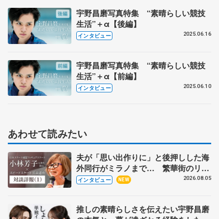
宇野昌磨写真特集 “素晴らしい競技
生活”＋α【後編】
2025.06.16
インタビュー
宇野昌磨写真特集 “素晴らしい競技
生活”＋α【前編】
2025.06.10
インタビュー
あわせて読みたい
夫が「思い出作りに」と後押しした海
外同行がミラノまで… 繁華街のリン
クでは不良のお兄さんも味方に 小林
2026.08.05
インタビュー
NEW
芳子さんが振り返るスケート人生
推しの素晴らしさを伝えたい宇野昌磨