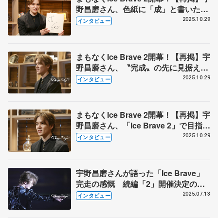
野昌磨さん、色紙に「成」と書いた、
その心は? 全員の振り付け覚え「プ
2025.10.29
インタビュー
ロデューサーとして必要」
まもなくIce Brave 2開幕！【再掲】宇
野昌磨さん、〝完成〟の先に見据える
ものは? アイスダンス挑戦の「驚き
2025.10.29
インタビュー
を超えられるように」
まもなくIce Brave 2開幕！【再掲】宇
野昌磨さん、「Ice Brave 2」で目指す
ものとは? 「（不在の）ステファン
2025.10.29
インタビュー
が見て素晴らしいショーを」
宇野昌磨さんが語った「Ice Brave」
完走の感慨 続編「2」開催決定の舞
台裏、共演者とのエピソードも コメ
2025.07.13
インタビュー
ント全文で紹介