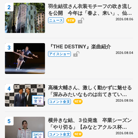
羽生結弦さん衣装モチーフの吹き流し
を公開 今年は「春よ、来い」、仙台
の瑞鳳殿
2026.08.06
ニュース
NEW
『THE DESTINY』楽曲紹介
2026.08.04
アイスショー
高橋大輔さん、激しく動かずに魅せる
「深みみたいなものは出てきてい
る？」 〝兄さん〟と慕うレジェンド
2026.08.06
コメント全文
NEW
野村忠宏さんと和気あいあい
横井きな結、３位発進 卒業シーズン
「やり切る」【みなとアクルス杯
SP】
2026.08.06
コメント全文
NEW