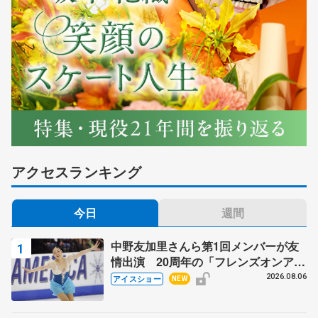
アクセスランキング
今日
週間
中野友加里さんら第1回メンバーが友
情出演 20周年の「フレンズオンアイ
ス」 宮本賢二さん、有川梨絵さん、
2026.08.06
アイスショー
NEW
田村岳斗さんも