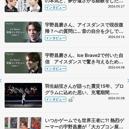
の本気と、夢が遠ざかる経験をした本
田真凜の覚悟
2026.05.27
インタビュー
宇野昌磨さん、アイスダンスで現役復
帰？への質問に... 昔の自分を少しでも
下回れば、次のショーはない覚悟
2026.04.16
インタビュー
宇野昌磨さん、Ice Brave2で付いた自
信 アイスダンスで驚き与えるための
練習とクオリティー 「恒例のショー
2026.04.08
インタビュー
にするためのターニングシーズン」
羽生結弦さんが語った震災15年、プロ
グラムに込めた思い、充電期間…
【notte stellata 2026】
2026.03.08
インタビュー
いつかゲームでも世界王者に?! 熱烈ゲ
ーマーの宇野昌磨が「大カプコン展」