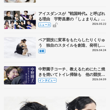
アイスダンスが〝戦国時代〟と呼ばれ
る理由 宇野昌磨の「しょまりん」ら
実力者が相次いで参戦 国内の競争激
2026.05.22
ニュース
化
ペア競技に変革をもたらしたりくりゅ
う 独自のスタイルを創造、発明した
【引退発表後②】
2026.04.24
連載
中野園子コーチ、教えるためにたこ焼
きを焼いてトイレ掃除も 他の競技に
も通用するという坂本花織の筋肉
2026.04.09
インタビュー