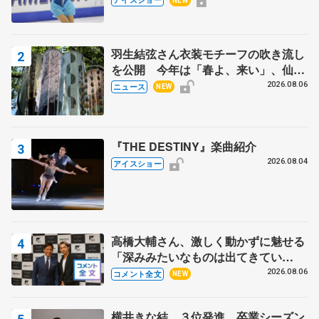
NEW
田村岳斗さんも
羽生結弦さん衣装モチーフの吹き流し
を公開 今年は「春よ、来い」、仙台
の瑞鳳殿
2026.08.06
ニュース
NEW
『THE DESTINY』楽曲紹介
2026.08.04
アイスショー
高橋大輔さん、激しく動かずに魅せる
「深みみたいなものは出てきてい
る？」 〝兄さん〟と慕うレジェンド
2026.08.06
コメント全文
NEW
野村忠宏さんと和気あいあい
横井きな結、３位発進 卒業シーズン