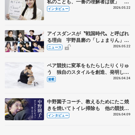
私のことも、一番の理解者は彼」 引
退時の単独インタビューで語った競技
2026.05.22
インタビュー
人生や家族、恋人、これからの夢…
アイスダンスが〝戦国時代〟と呼ばれ
る理由 宇野昌磨の「しょまりん」ら
実力者が相次いで参戦 国内の競争激
2026.05.22
ニュース
化
ペア競技に変革をもたらしたりくりゅ
う 独自のスタイルを創造、発明した
【引退発表後②】
2026.04.24
連載
中野園子コーチ、教えるためにたこ焼
きを焼いてトイレ掃除も 他の競技に
も通用するという坂本花織の筋肉
2026.04.09
インタビュー