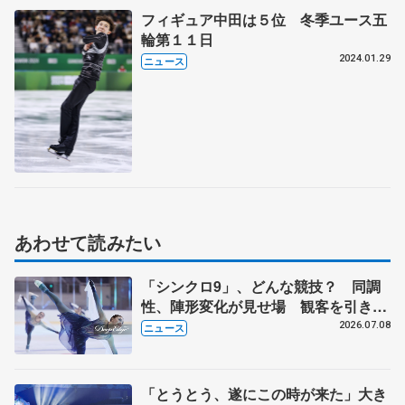
フィギュア中田は５位 冬季ユース五
輪第１１日
2024.01.29
ニュース
あわせて読みたい
「シンクロ9」、どんな競技？ 同調
性、陣形変化が見せ場 観客を引き込
む魅力や迫力
2026.07.08
ニュース
「とうとう、遂にこの時が来た」大き