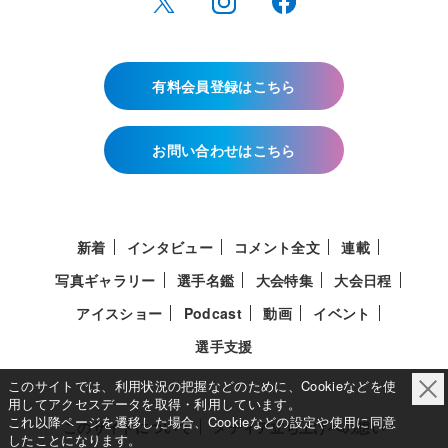
有料会員登録はこちら
お問い合わせはこちら
新着
インタビュー
コメント全文
連載
写真ギャラリー
選手名鑑
大会特集
大会日程
アイスショー
Podcast
動画
イベント
選手支援
このサイトでは、利用状況の把握などのために、Cookieなどを使
用してアクセスデータを取得・利用しています。
これ以降ページを遷移した場合、Cookieなどの設定や使用に同意
このサイトについて
メディア立ち上げへの想い
したことになります。