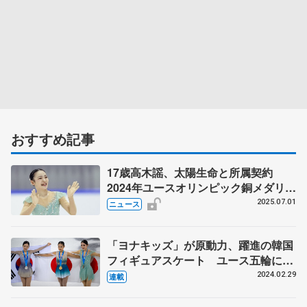
おすすめ記事
17歳高木謡、太陽生命と所属契約
2024年ユースオリンピック銅メダリス
ト
2025.07.01
ニュース
「ヨナキッズ」が原動力、躍進の韓国
フィギュアスケート ユース五輪に観
客１万２千人、普及も強化も好調
2024.02.29
連載