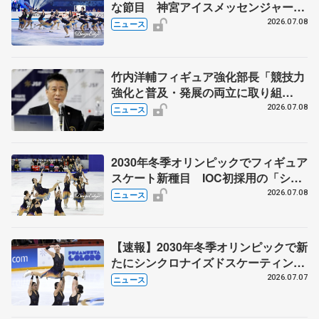
な節目 神宮アイスメッセンジャー
ズ・関口知代ヘッドコーチがコメント
2026.07.08
ニュース
竹内洋輔フィギュア強化部長「競技力
強化と普及・発展の両立に取り組
む」 2030年冬季オリンピック『シン
2026.07.08
ニュース
クロ9』採用受け
2030年冬季オリンピックでフィギュア
スケート新種目 IOC初採用の「シン
クロ9」とは？
2026.07.08
ニュース
【速報】2030年冬季オリンピックで新
たにシンクロナイズドスケーティング
実施へ
2026.07.07
ニュース