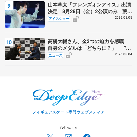
山本草太「フレンズオンアイス」出演
決定 8月28日（金）2公演のみ 荒川
静香さんプロデュース、20周年のアイ
2026.08.05
アイスショー
スショー
高橋大輔さん、金3つの迫力を感嘆
自身のメダルは「どちらに？」 〝リ
ス兄弟〟オリンピック3連覇の野村忠
2026.08.04
ニュース
宏さんと対談
フィギュアスケート専門ウェブメディア
Follow us