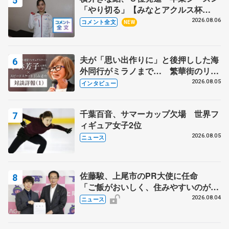
「やり切る」【みなとアクルス杯
SP】
2026.08.06
コメント全文
NEW
夫が「思い出作りに」と後押しした海
外同行がミラノまで… 繁華街のリン
クでは不良のお兄さんも味方に 小林
2026.08.05
インタビュー
芳子さんが振り返るスケート人生
千葉百音、サマーカップ欠場 世界フ
ィギュア女子2位
2026.08.05
ニュース
佐藤駿、上尾市のPR大使に任命
「ご飯がおいしく、住みやすいのが魅
力」
2026.08.04
ニュース