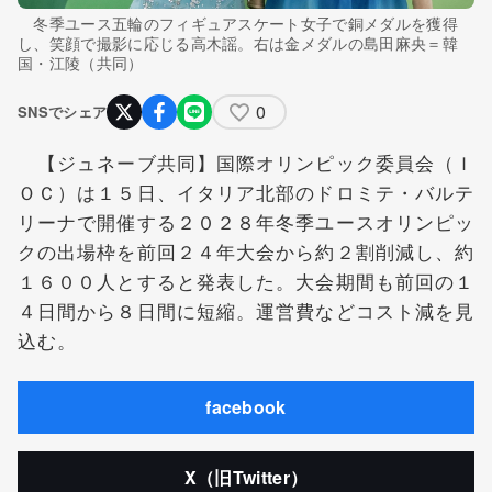
冬季ユース五輪のフィギュアスケート女子で銅メダルを獲得
し、笑顔で撮影に応じる高木謡。右は金メダルの島田麻央＝韓
国・江陵（共同）
0
SNSでシェア
【ジュネーブ共同】国際オリンピック委員会（Ｉ
ＯＣ）は１５日、イタリア北部のドロミテ・バルテ
リーナで開催する２０２８年冬季ユースオリンピッ
クの出場枠を前回２４年大会から約２割削減し、約
１６００人とすると発表した。大会期間も前回の１
４日間から８日間に短縮。運営費などコスト減を見
込む。
facebook
X（旧Twitter）