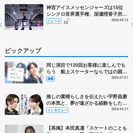
神宮アイスメッセンジャーズは15位
シンクロ世界選手権、深瀬理香子所属
のカナダチームV 新種目「シンクロ
2026.04.13
ニュース
9」オリンピック採用へ始動
ピックアップ
同じ演目で120回お客様に楽しんでも
らう 船上スケーターならではの困難
とは 影響あったPIW前キャプテン松
2026.07.31
連載
永さんの存在
推しの素晴らしさを伝えたい宇野昌磨
の本気と、夢が遠ざかる経験をした本
田真凜の覚悟
2026.05.27
インタビュー
【再掲】本田真凜「スケートのことも