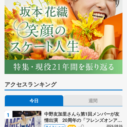
アクセスランキング
今日
週間
中野友加里さんら第1回メンバーが友
情出演 20周年の「フレンズオンアイ
ス」 宮本賢二さん、有川梨絵さん、
2026.08.06
アイスショー