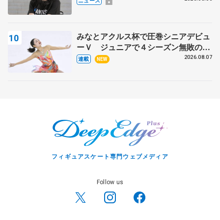
ニュース
みなとアクルス杯で圧巻シニアデビュ
ーＶ ジュニアで４シーズン無敗の島
田麻央
2026.08.07
連載
NEW
フィギュアスケート専門ウェブメディア
Follow us