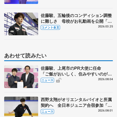
佐藤駿、五輪後のコンディション調整
に難しさ 母校がお礼動画を公開「届
いて良かった」 【世界フィギュア公
2026.03.25
コメント全文
式練習】
あわせて読みたい
佐藤駿、上尾市のPR大使に任命
「ご飯がおいしく、住みやすいのが魅
力」
2026.08.04
ニュース
西野太翔がオリエンタルバイオと所属
契約へ 全日本ジュニア合宿参加「結
果残していかないと」 講師はジェー
2026.08.01
ニュース
ソン・ブラウン、岡万佑子は助言感謝