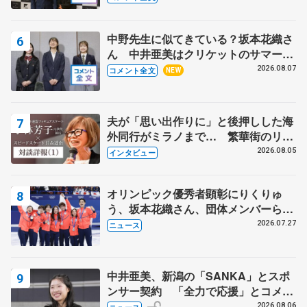
野村忠宏さんと和気あいあい
中野先生に似てきている？坂本花織さ
ん 中井亜美はクリケットのサマーキ
ャンプに 島田麻央はたくさん試合に
2026.08.07
コメント全文
NEW
出て国際大会へ【文部科学省スポーツ
表彰式】
夫が「思い出作りに」と後押しした海
外同行がミラノまで… 繁華街のリン
クでは不良のお兄さんも味方に 小林
2026.08.05
インタビュー
芳子さんが振り返るスケート人生
オリンピック優秀者顕彰にりくりゅ
う、坂本花織さん、団体メンバーら
8月7日に文科省が表彰式、ブルーノ・
2026.07.27
ニュース
マルコット、中野園子らコーチも
中井亜美、新潟の「SANKA」とスポ
ンサー契約 「全力で応援」とコメン
ト
2026.08.06