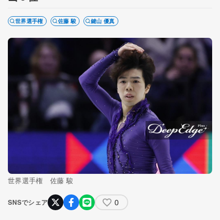
世界選手権
佐藤 駿
鍵山 優真
世界選手権 佐藤 駿
0
SNSでシェア