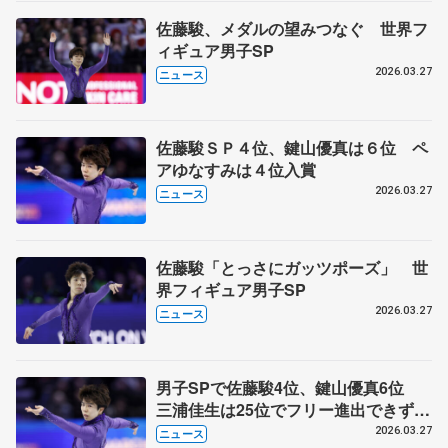
佐藤駿、メダルの望みつなぐ 世界フ
ィギュア男子SP
2026.03.27
ニュース
佐藤駿ＳＰ４位、鍵山優真は６位 ペ
アゆなすみは４位入賞
2026.03.27
ニュース
佐藤駿「とっさにガッツポーズ」 世
界フィギュア男子SP
2026.03.27
ニュース
男子SPで佐藤駿4位、鍵山優真6位
三浦佳生は25位でフリー進出できず
世界フィギュア第2日
2026.03.27
ニュース