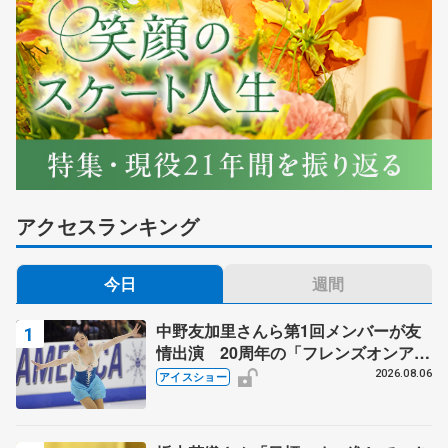
アクセスランキング
今日
週間
中野友加里さんら第1回メンバーが友
情出演 20周年の「フレンズオンアイ
ス」 宮本賢二さん、有川梨絵さん、
2026.08.06
アイスショー
田村岳斗さんも