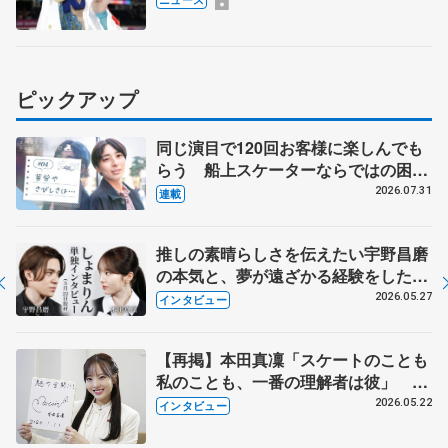
ピックアップ
同じ演目で120回お客様に楽しんでも
らう 船上スケーターならではの困難
とは 影響あったPIW前キャプテン松
2026.07.31
連載
永さんの存在
推しの素晴らしさを伝えたい宇野昌磨
の本気と、夢が遠ざかる経験をした本
田真凜の覚悟
2026.05.27
インタビュー
【再掲】本田真凜「スケートのことも
私のことも、一番の理解者は彼」 引
退時の単独インタビューで語った競技
2026.05.22
インタビュー
人生や家族、恋人、これからの夢…