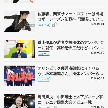
佐藤駿、関東サマートロフィーは出場
せず シーズン初戦へ「頑張っていき
ます」
2026.08.01
ニュース
鍵山優真が若者支援団体のアンバサダ
ーに就任 高所恐怖症だけど…バンジ
ージャンプに挑戦も？
2026.07.30
ニュース
オリンピック優秀者顕彰にりくりゅ
う、坂本花織さん、団体メンバーら
8月7日に文科省が表彰式、ブルーノ・
2026.07.27
ニュース
マルコット、中野園子らコーチも
島田麻央、中田璃士は木下グループ杯
に シニア国際大会デビュー戦
2026.07.22
ニュース