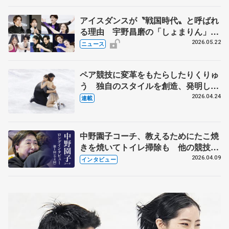
アイスダンスが〝戦国時代〟と呼ばれ
る理由 宇野昌磨の「しょまりん」ら
実力者が相次いで参戦 国内の競争激
2026.05.22
ニュース
化
ペア競技に変革をもたらしたりくりゅ
う 独自のスタイルを創造、発明した
【引退発表後②】
2026.04.24
連載
中野園子コーチ、教えるためにたこ焼
きを焼いてトイレ掃除も 他の競技に
も通用するという坂本花織の筋肉
2026.04.09
インタビュー