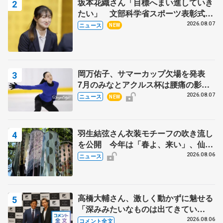
坂本花織さん「目標へまい進していき
たい」 文部科学省スポーツ表彰式で
代表謝辞
2026.08.07
ニュース
NEW
岡万佑子、サマーカップ欠場を発表
7月のみなとアクルス杯は腰痛の影響
で
2026.08.07
ニュース
NEW
羽生結弦さん衣装モチーフの吹き流し
を公開 今年は「春よ、来い」、仙台
の瑞鳳殿
2026.08.06
ニュース
高橋大輔さん、激しく動かずに魅せる
「深みみたいなものは出てきてい
る？」 〝兄さん〟と慕うレジェンド
2026.08.06
コメント全文