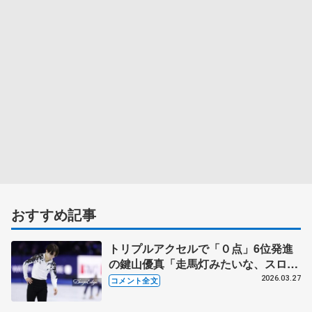
おすすめ記事
トリプルアクセルで「０点」6位発進
の鍵山優真「走馬灯みたいな、スロー
モーションな、ふわぁ、みたいな感
2026.03.27
コメント全文
じ」【世界フィギュア男子SP】