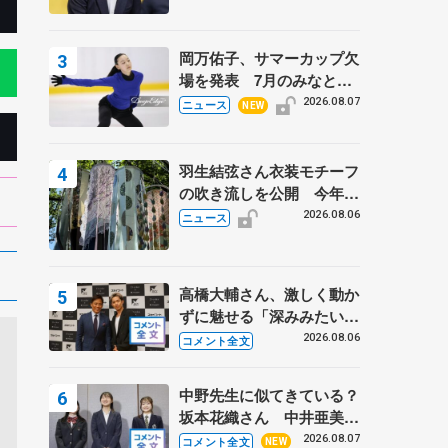
岡万佑子、サマーカップ欠
場を発表 7月のみなとア
クルス杯は腰痛の影響で
2026.08.07
ニュース
NEW
羽生結弦さん衣装モチーフ
の吹き流しを公開 今年は
「春よ、来い」、仙台の瑞
2026.08.06
ニュース
鳳殿
高橋大輔さん、激しく動か
ずに魅せる「深みみたいな
ものは出てきている？」
2026.08.06
コメント全文
〝兄さん〟と慕うレジェン
ド野村忠宏さんと和気あい
中野先生に似てきている？
あい
坂本花織さん 中井亜美は
クリケットのサマーキャン
2026.08.07
コメント全文
NEW