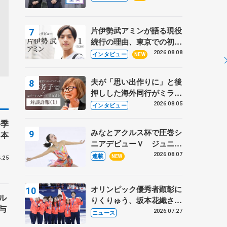
プに 島田麻央はたくさん
試合に出て国際大会へ【文
部科学省スポーツ表彰
片伊勢武アミンが語る現役
式】
続行の理由、東京での初め
ての一人暮らし 注目スケ
2026.08.08
インタビュー
NEW
ーターの「今」に迫る
夫が「思い出作りに」と後
押しした海外同行がミラノ
まで… 繁華街のリンクで
2026.08.05
インタビュー
は不良のお兄さんも味方
冬季
に 小林芳子さんが振り返
みなとアクルス杯で圧巻シ
日本
るスケート人生
ニアデビューＶ ジュニア
で４シーズン無敗の島田麻
2026.08.07
連載
NEW
.25
央
オリンピック優秀者顕彰に
ル
りくりゅう、坂本花織さ
与
ん、団体メンバーら 8月
2026.07.27
ニュース
7日に文科省が表彰式、ブ