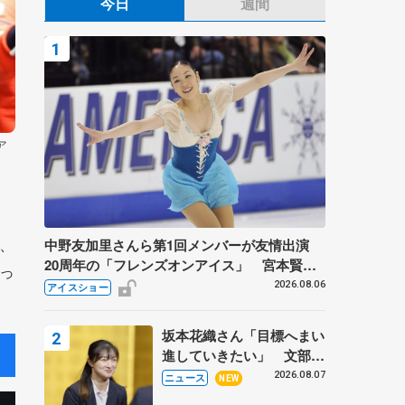
今日
週間
ア
、
中野友加里さんら第1回メンバーが友情出演
20周年の「フレンズオンアイス」 宮本賢二
っ
さん、有川梨絵さん、田村岳斗さんも
2026.08.06
アイスショー
坂本花織さん「目標へまい
進していきたい」 文部科
学省スポーツ表彰式で代表
2026.08.07
ニュース
NEW
謝辞