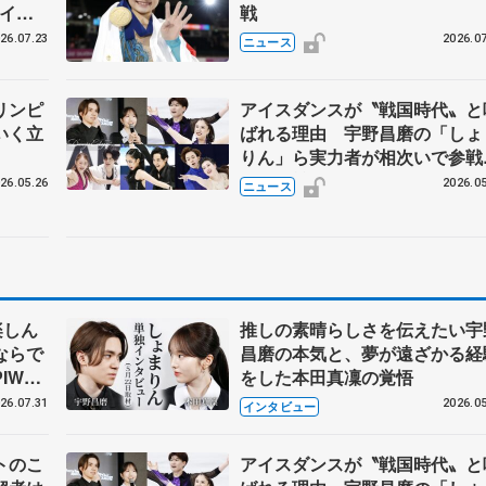
アイス
戦
#74
26.07.23
2026.07
ニュース
リンピ
アイスダンスが〝戦国時代〟と
いく立
ばれる理由 宇野昌磨の「しょ
りん」ら実力者が相次いで参
国内の競争激化
26.05.26
2026.05
ニュース
楽しん
推しの素晴らしさを伝えたい宇
ならで
昌磨の本気と、夢が遠ざかる経
IW前
をした本田真凜の覚悟
26.07.31
2026.05
インタビュー
トのこ
アイスダンスが〝戦国時代〟と