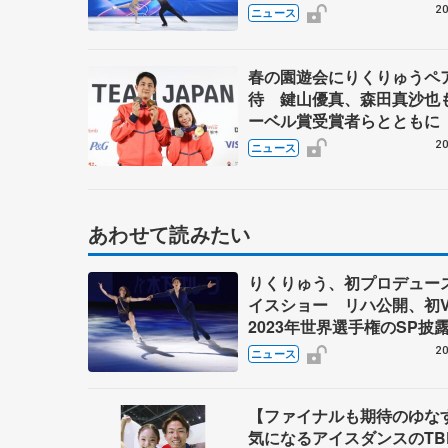
20
ニュース
春の園遊会にりくりゅうペ
待 鍵山優真、森田真沙也
ーベル賞受賞者らとともに
20
ニュース
あわせて読みたい
りくりゅう、初プロデュー
イスショー リハ公開、初
2023年世界選手権のSP披
ゼボロ、チョクベイら豪華
20
ニュース
ーが来日
【ファイナルも期待のゆ
気になるアイスダンスのT