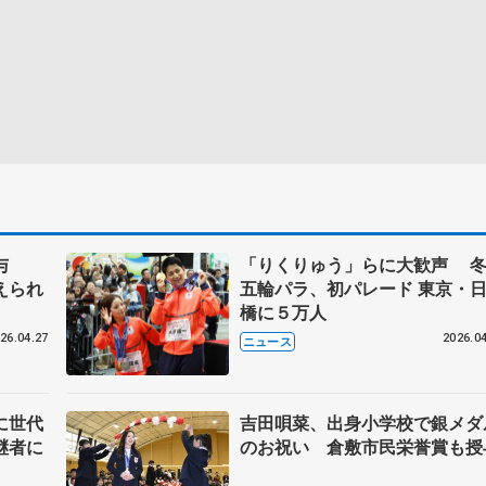
授与
「りくりゅう」らに大歓声 
えられ
五輪パラ、初パレード 東京・
橋に５万人
26.04.27
2026.04
ニュース
に世代
吉田唄菜、出身小学校で銀メダ
継者に
のお祝い 倉敷市民栄誉賞も授