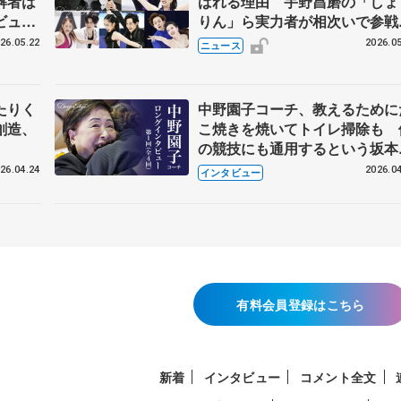
解者は
ばれる理由 宇野昌磨の「しょ
ビュー
りん」ら実力者が相次いで参
恋人、
国内の競争激化
26.05.22
2026.05
ニュース
たりく
中野園子コーチ、教えるために
創造、
こ焼きを焼いてトイレ掃除も 
の競技にも通用するという坂本
織の筋肉
26.04.24
2026.04
インタビュー
有料会員登録はこちら
新着
インタビュー
コメント全文