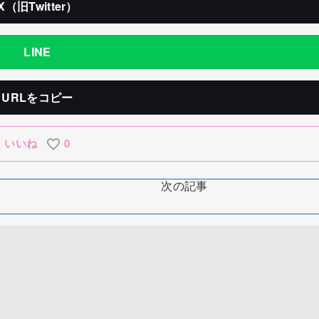
X（旧Twitter）
LINE
URLをコピー
いいね
0
次の記事