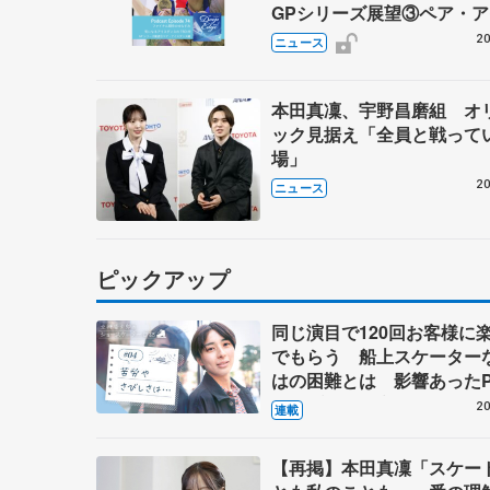
GPシリーズ展望③ペア・
ダンス編】 ポッドキャスト
20
ニュース
を配信
本田真凜、宇野昌磨組 オ
ック見据え「全員と戦って
場」
20
ニュース
ピックアップ
同じ演目で120回お客様に
でもらう 船上スケーター
はの困難とは 影響あったP
キャプテン松永さんの存在
20
連載
【再掲】本田真凜「スケー