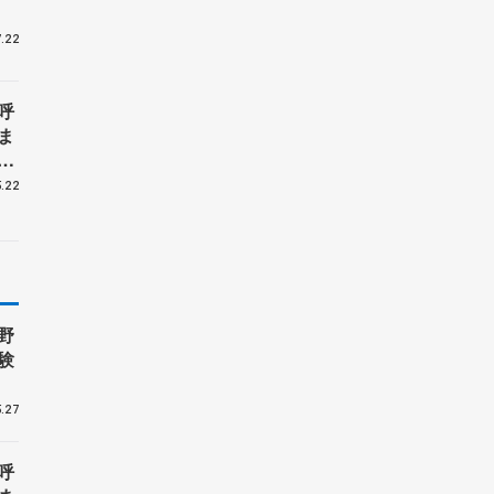
.22
呼
ま
戦
.22
野
験
.27
呼