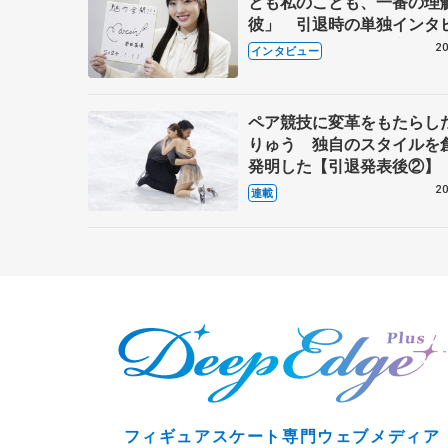
とも私のことも、一番の理
彼」 引退時の単独インタ
で語った競技人生や家族、
20
インタビュー
これからの夢…
ペア競技に変革をもたらし
りゅう 独自のスタイルを
発明した【引退発表後②】
20
連載
フィギュアスケート専門ウェブメディア