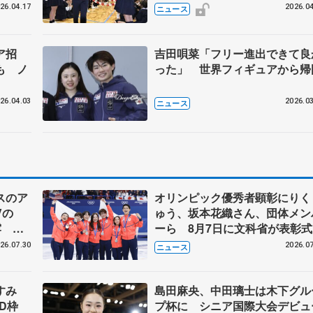
26.04.17
2026.04
ニュース
ア招
吉田唄菜「フリー進出できて良
も ノ
った」 世界フィギュアから帰
26.04.03
2026.03
ニュース
スのア
オリンピック優秀者顕彰にりく
Vの
ゅう、坂本花織さん、団体メン
露 ハ
ーら 8月7日に文科省が表彰式
メンバ
ブルーノ・マルコット、中野園
26.07.30
2026.07
ニュース
らコーチも
なすみ
島田麻央、中田璃士は木下グル
BD枠
プ杯に シニア国際大会デビュ