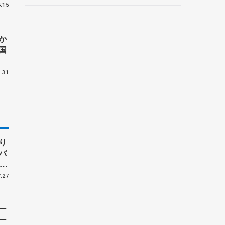
ルーノ・マルコット、中野
.15
園子らコーチも
か
国
.31
り
バ
、
子
.27
ー
ー