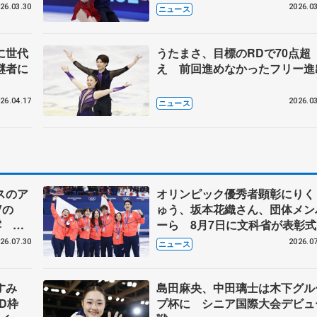
26.03.30
2026.03
ニュース
に世代
うたまさ、目標のRDで70点超
継者に
え 前回進めなかったフリー進
26.04.17
2026.03
ニュース
スのア
オリンピック優秀者顕彰にりく
Vの
ゅう、坂本花織さん、団体メン
露 ハ
ーら 8月7日に文科省が表彰式
メンバ
ブルーノ・マルコット、中野園
26.07.30
2026.07
ニュース
らコーチも
なすみ
島田麻央、中田璃士は木下グル
BD枠
プ杯に シニア国際大会デビュ