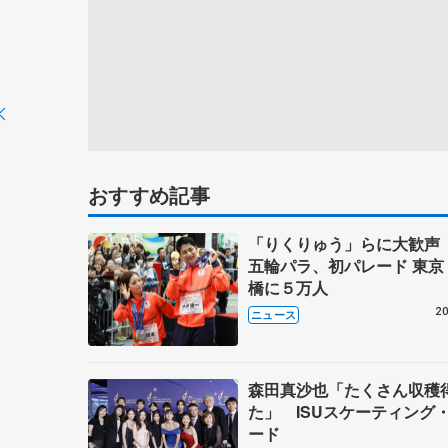
おすすめ記事
「りくりゅう」らに大歓声
五輪パラ、初パレード 東京
橋に５万人
20
ニュース
森田真沙也「たくさん収穫
た」 ISUスケーティング
ード