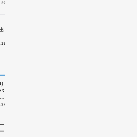
ントロフィー女子フリー】
.29
出
.28
り
バ
、
子
.27
ー
ー