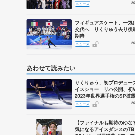
20
ニュース
フィギュアスケート、一気
交代へ りくりゅう去り後
期待
20
ニュース
あわせて読みたい
りくりゅう、初プロデュー
イスショー リハ公開、初
2023年世界選手権のSP披
ゼボロ、チョクベイら豪華
20
ニュース
ーが来日
【ファイナルも期待のゆ
気になるアイスダンスのT