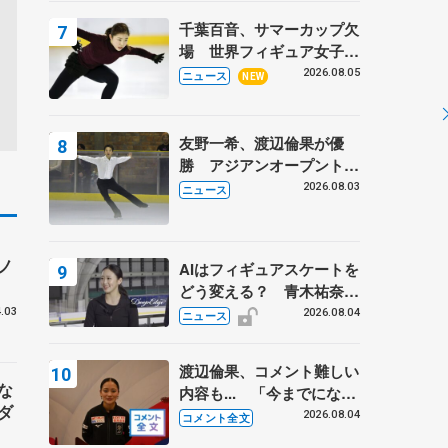
トロフィーフリー】
千葉百音、サマーカップ欠
場 世界フィギュア女子2
位
2026.08.05
ニュース
NEW
友野一希、渡辺倫果が優
勝 アジアンオープントロ
フィー
2026.08.03
ニュース
ノ
AIはフィギュアスケートを
どう変える？ 青木祐奈と
考える採点、トレーニング
.03
2026.08.04
ニュース
の未来
渡辺倫果、コメント難しい
な
内容も... 「今までにない
ダ
くらい早めに仕上げられて
2026.08.04
コメント全文
いる」 【アジアンオープ