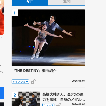
今日
週間
ア
、
『THE DESTINY』楽曲紹介
っ
2026.08.04
アイスショー
高橋大輔さん、金3つの迫
力を感嘆 自身のメダルは
「どちらに？」 〝リス兄
2026.08.04
ニュース