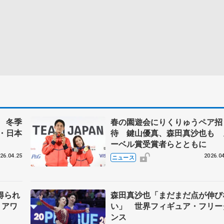
 冬季
春の園遊会にりくりゅうペア招
・日本
待 鍵山優真、森田真沙也も 
ーベル賞受賞者らとともに
26.04.25
2026.04
ニュース
得られ
森田真沙也「まだまだ点が伸び
・アワ
い」 世界フィギュア・フリー
ンス