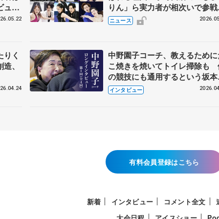
ビュー
りん」ら実力者が相次いで参
恋人、
国内の競争激化
26.05.22
2026.05
ニュース
たりく
中野園子コーチ、教えるために
創造、
こ焼きを焼いてトイレ掃除も 
の競技にも通用するという坂本
織の筋肉
26.04.24
2026.04
インタビュー
有料会員登録はこちら
新着
インタビュー
コメント全文
大会日程
アイスショー
Po