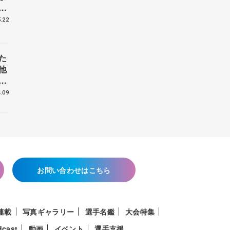
戦
.22
た
他
花
.09
お問い合わせはこちら
連載
写真ギャラリー
選手名鑑
大会特集
dcast
動画
イベント
選手支援