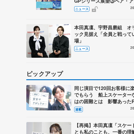
GPシリーズ展望③ペア・
ダンス編】 ポッドキャスト
20
ニュース
を配信
本田真凜、宇野昌磨組 オ
ック見据え「全員と戦って
場」
20
ニュース
ピックアップ
同じ演目で120回お客様に
でもらう 船上スケーター
はの困難とは 影響あったP
キャプテン松永さんの存在
20
連載
【再掲】本田真凜「スケー
とも私のことも、一番の理