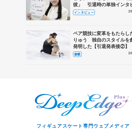
彼」 引退時の単独インタ
で語った競技人生や家族、
20
インタビュー
これからの夢…
ペア競技に変革をもたらし
りゅう 独自のスタイルを
発明した【引退発表後②】
20
連載
フィギュアスケート専門ウェブメディア