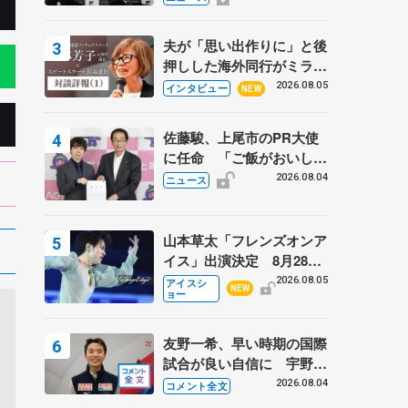
弟〟オリンピック3連覇の
野村忠宏さんと対談
夫が「思い出作りに」と後
押しした海外同行がミラノ
まで… 繁華街のリンクで
2026.08.05
インタビュー
NEW
は不良のお兄さんも味方
に 小林芳子さんが振り返
佐藤駿、上尾市のPR大使
るスケート人生
に任命 「ご飯がおいし
く、住みやすいのが魅力」
2026.08.04
ニュース
山本草太「フレンズオンア
イス」出演決定 8月28日
（金）2公演のみ 荒川静
2026.08.05
アイスシ
NEW
ョー
香さんプロデュース、20
周年のアイスショー
友野一希、早い時期の国際
試合が良い自信に 宇野昌
磨の現役復帰に思っている
2026.08.04
コメント全文
こと 【アジアンオープン