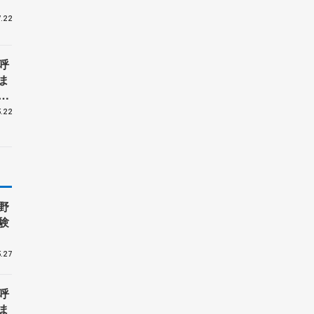
.22
呼
ま
戦
.22
野
験
.27
呼
ま