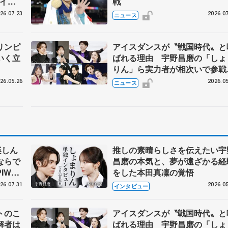
アイス
戦
#74
26.07.23
2026.07
ニュース
リンピ
アイスダンスが〝戦国時代〟と
いく立
ばれる理由 宇野昌磨の「しょ
りん」ら実力者が相次いで参
国内の競争激化
26.05.26
2026.05
ニュース
楽しん
推しの素晴らしさを伝えたい宇
ならで
昌磨の本気と、夢が遠ざかる経
IW前
をした本田真凜の覚悟
26.07.31
2026.05
インタビュー
トのこ
アイスダンスが〝戦国時代〟と
解者は
ばれる理由 宇野昌磨の「しょ