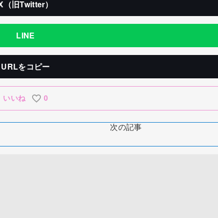
X（旧Twitter）
LINE
URLをコピー
いいね
0
次の記事