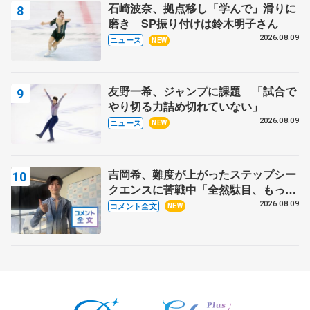
石崎波奈、拠点移し「学んで」滑りに
磨き SP振り付けは鈴木明子さん
2026.08.09
ニュース
NEW
友野一希、ジャンプに課題 「試合で
やり切る力詰め切れていない」
2026.08.09
ニュース
NEW
吉岡希、難度が上がったステップシー
クエンスに苦戦中「全然駄目、もっと
いいエッジで踏めるようにしたいな」
2026.08.09
コメント全文
NEW
【サマーカップ男子SP】