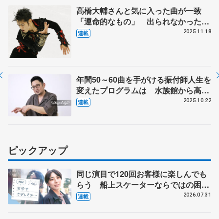
さんインタビュー（上）
高橋大輔さんと気に入った曲が一致
「運命的なもの」 出られなかったオ
リンピックに連れて行ってもらった
2025.11.18
連載
鈴木明子さんのSPも振り付け「演技
中は泣いていた」 【第2回・宮本賢
二 表現の設計図】
年間50～60曲を手がける振付師人生を
変えたプログラムは 水族館から高橋
大輔さん、美術館から宇野昌磨さんの
2025.10.22
連載
演目に 【第1回・宮本賢二 表現の
設計図（下）】
ピックアップ
同じ演目で120回お客様に楽しんでも
らう 船上スケーターならではの困難
とは 影響あったPIW前キャプテン松
2026.07.31
連載
永さんの存在