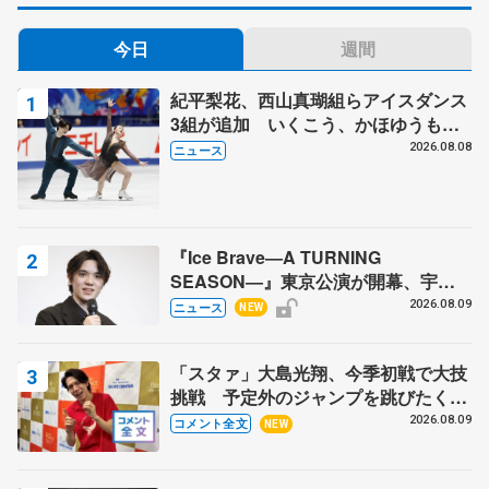
今日
週間
紀平梨花、西山真瑚組らアイスダンス
3組が追加 いくこう、かほゆうも、
木下グループ杯
2026.08.08
ニュース
『Ice Brave―A TURNING
SEASON―』東京公演が開幕、宇野
昌磨の『Ice Brave』にかける思いを
2026.08.09
ニュース
NEW
知る記事 5選
「スタァ」大島光翔、今季初戦で大技
挑戦 予定外のジャンプを跳びたくな
った理由とは… 【関東サマートロフ
2026.08.09
コメント全文
NEW
ィー男子ショート】