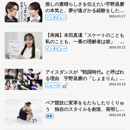
推しの素晴らしさを伝えたい宇野昌磨
の本気と、夢が遠ざかる経験をした本
田真凜の覚悟
2026.05.27
インタビュー
【再掲】本田真凜「スケートのことも
私のことも、一番の理解者は彼」 引
退時の単独インタビューで語った競技
2026.05.22
インタビュー
人生や家族、恋人、これからの夢…
アイスダンスが〝戦国時代〟と呼ばれ
る理由 宇野昌磨の「しょまりん」ら
実力者が相次いで参戦 国内の競争激
2026.05.22
ニュース
化
ペア競技に変革をもたらしたりくりゅ
う 独自のスタイルを創造、発明した
【引退発表後②】
2026.04.24
連載