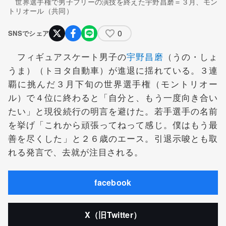
世界選手権で男子フリーの演技を終えた宇野昌磨＝３月、モン
トリオール（共同）
0
SNSでシェア
フィギュアスケート男子の
宇野昌磨
（うの・しょ
うま）（トヨタ自動車）が進退に揺れている。３連
覇に挑んだ３月下旬の世界選手権（モントリオー
ル）で４位に終わると「自分と、もう一度向き合い
たい」と現役続行の明言を避けた。若手選手の名前
を挙げ「これから頑張ってねって感じ。僕はもう最
善を尽くした」と２６歳のエース。引退示唆とも取
れる発言で、去就が注目される。
facebook
X（旧Twitter）