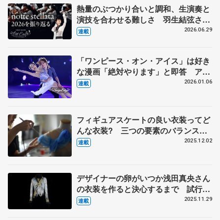
熱量のぶつかり合いと調和、生演奏と
演技を合わせる難しさ 羽生結弦さん
とコラボの東北ユースオーケストラの
2026.06.29
連載
メンバーに聞く
「ワンピース・オン・アイス」は好き
な漫画「絶対やります」と即答 アイ
スショーはお客さんがメイン、純粋に
2026.01.06
連載
楽しんでもらうもの【第3回・宮本賢
二 表現の設計図】
フィギュアスケートの良い衣装ってど
んな衣装? 三つの要素のバランスが
そろった羽生結弦さんの『ボレロ』
2025.12.02
連載
伊藤聡美さんに聞く（中）
デザイナーの卵がいつか浅田真央さん
の衣装を作ると決心するまで 試行錯
誤の日々、２週間で仕上げた羽生結弦
2025.11.29
連載
さんの『オペラ座の怪人』 伊藤聡美