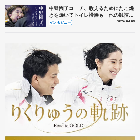
中野園子コーチ、教えるためにたこ焼
きを焼いてトイレ掃除も 他の競技に
も通用するという坂本花織の筋肉
2026.04.09
インタビュー