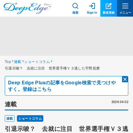
検索
Sign in
新規登録
メニュー
Top
連載
ショートコラム
引退示唆？ 去就に注目 世界選手権Ｖ３逃した宇野昌磨
Deep Edge Plusの記事をGoogle検索で見つけや
すく。登録はこちら
連載
2024.04.02
連載
ショートコラム
引退示唆？ 去就に注目 世界選手権Ｖ３逃