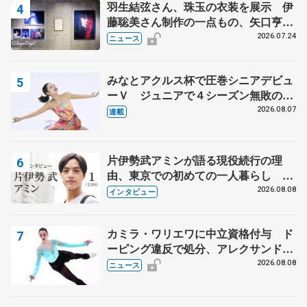
羽生結弦さん、珠玉の衣装を展示 伊
藤聡美さん制作の一点もの、矢口亨さ
んが撮影
2026.07.24
ニュース
みなとアクルス杯で圧巻シニアデビュ
ーＶ ジュニアで４シーズン無敗の島
田麻央
2026.08.07
連載
片伊勢武アミンが語る現役続行の理
由、東京での初めての一人暮らし 注
目スケーターの「今」に迫る
2026.08.08
インタビュー
カミラ・ワリエワに中立資格付与 ド
ーピング違反で処分、アレクサンド
ラ・イグナトワも
2026.08.08
ニュース