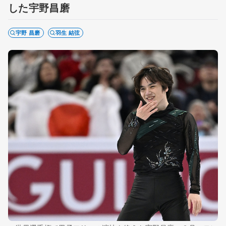
した宇野昌磨
宇野 昌磨
羽生 結弦