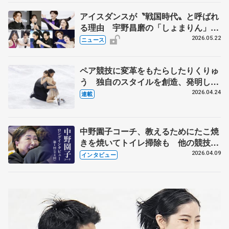
アイスダンスが〝戦国時代〟と呼ばれ
る理由 宇野昌磨の「しょまりん」ら
実力者が相次いで参戦 国内の競争激
2026.05.22
ニュース
化
ペア競技に変革をもたらしたりくりゅ
う 独自のスタイルを創造、発明した
【引退発表後②】
2026.04.24
連載
中野園子コーチ、教えるためにたこ焼
きを焼いてトイレ掃除も 他の競技に
も通用するという坂本花織の筋肉
2026.04.09
インタビュー