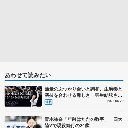
あわせて読みたい
熱量のぶつかり合いと調和、生演奏と
演技を合わせる難しさ 羽生結弦さん
とコラボの東北ユースオーケストラの
2026.06.29
連載
メンバーに聞く
青木祐奈「年齢はただの数字」 四大
陸Vで現役続行の24歳