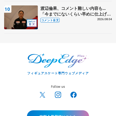
渡辺倫果、コメント難しい内容も...
「今までにないくらい早めに仕上げら
れている」 【アジアンオープントロ
2026.08.04
コメント全文
フィー女子フリー】
フィギュアスケート専門ウェブメディア
Follow us