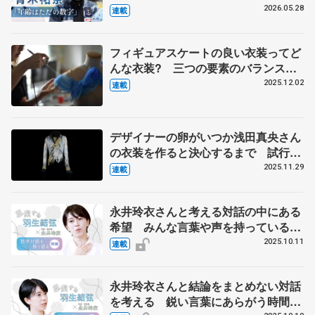
2026.05.28
連載
フィギュアスケートの良い衣装ってど
んな衣装? 三つの要素のバランスが
そろった羽生結弦さんの『ボレロ』
2025.12.02
連載
伊藤聡美さんに聞く（中）
デザイナーの卵がいつか浅田真央さん
の衣装を作ると決心するまで 試行錯
誤の日々、２週間で仕上げた羽生結弦
2025.11.29
連載
さんの『オペラ座の怪人』 伊藤聡美
さんインタビュー（上）
永井玲衣さんと考える対話の中にある
希望 みんな言葉や声を持っていると
いうシンプルな事実【後編】
2025.10.11
連載
永井玲衣さんと結論をまとめない対話
を考える 鋭い言葉にあらがう時間