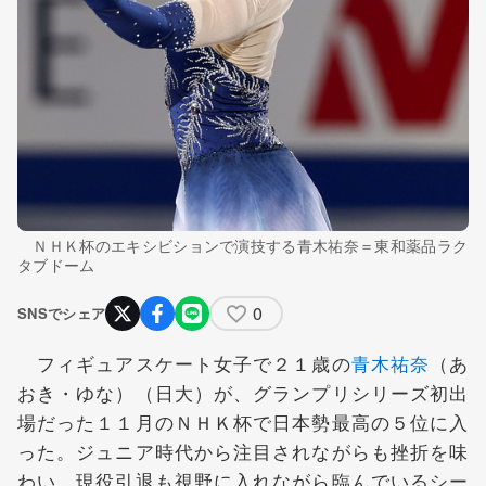
ＮＨＫ杯のエキシビションで演技する青木祐奈＝東和薬品ラク
タブドーム
0
SNSでシェア
フィギュアスケート女子で２１歳の
青木祐奈
（あ
おき・ゆな）（日大）が、グランプリシリーズ初出
場だった１１月のＮＨＫ杯で日本勢最高の５位に入
った。ジュニア時代から注目されながらも挫折を味
わい、現役引退も視野に入れながら臨んでいるシー