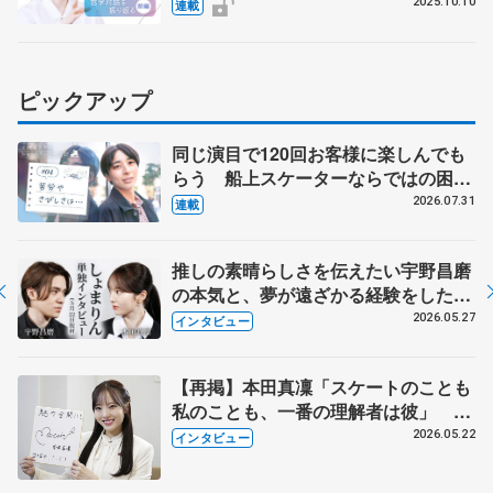
【前編】
2025.10.10
連載
ピックアップ
同じ演目で120回お客様に楽しんでも
らう 船上スケーターならではの困難
とは 影響あったPIW前キャプテン松
2026.07.31
連載
永さんの存在
推しの素晴らしさを伝えたい宇野昌磨
の本気と、夢が遠ざかる経験をした本
田真凜の覚悟
2026.05.27
インタビュー
【再掲】本田真凜「スケートのことも
私のことも、一番の理解者は彼」 引
退時の単独インタビューで語った競技
2026.05.22
インタビュー
人生や家族、恋人、これからの夢…