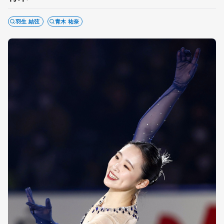
羽生 結弦
青木 祐奈