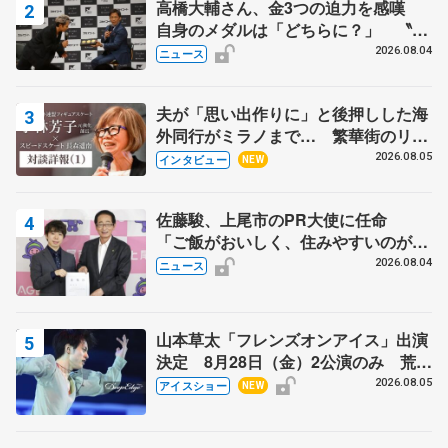
高橋大輔さん、金3つの迫力を感嘆
自身のメダルは「どちらに？」 〝リ
ス兄弟〟オリンピック3連覇の野村忠
2026.08.04
ニュース
宏さんと対談
夫が「思い出作りに」と後押しした海
外同行がミラノまで… 繁華街のリン
クでは不良のお兄さんも味方に 小林
2026.08.05
インタビュー
NEW
芳子さんが振り返るスケート人生
佐藤駿、上尾市のPR大使に任命
「ご飯がおいしく、住みやすいのが魅
力」
2026.08.04
ニュース
山本草太「フレンズオンアイス」出演
決定 8月28日（金）2公演のみ 荒川
静香さんプロデュース、20周年のアイ
2026.08.05
アイスショー
NEW
スショー