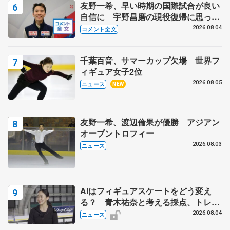
友野一希、早い時期の国際試合が良い
自信に 宇野昌磨の現役復帰に思って
いること 【アジアンオープントロフ
2026.08.04
コメント全文
ィーフリー】
千葉百音、サマーカップ欠場 世界フ
ィギュア女子2位
2026.08.05
ニュース
NEW
友野一希、渡辺倫果が優勝 アジアン
オープントロフィー
2026.08.03
ニュース
AIはフィギュアスケートをどう変え
る？ 青木祐奈と考える採点、トレー
ニングの未来
2026.08.04
ニュース