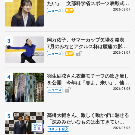
たい」 文部科学省スポーツ表彰式で
代表謝辞
2026.08.07
ニュース
NEW
岡万佑子、サマーカップ欠場を発表
7月のみなとアクルス杯は腰痛の影響
で
2026.08.07
ニュース
NEW
羽生結弦さん衣装モチーフの吹き流し
を公開 今年は「春よ、来い」、仙台
の瑞鳳殿
2026.08.06
ニュース
高橋大輔さん、激しく動かずに魅せる
「深みみたいなものは出てきてい
る？」 〝兄さん〟と慕うレジェンド
2026.08.06
コメント全文
野村忠宏さんと和気あいあい