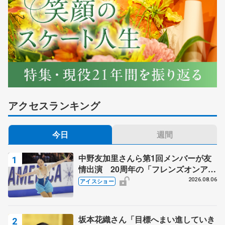
アクセスランキング
今日
週間
中野友加里さんら第1回メンバーが友
情出演 20周年の「フレンズオンアイ
ス」 宮本賢二さん、有川梨絵さん、
2026.08.06
アイスショー
田村岳斗さんも
坂本花織さん「目標へまい進していき