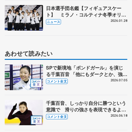
日本選手団名鑑【フィギュアスケー
ト】 ミラノ・コルティナ冬季オリン
ピック
2026.01.28
ニュース
あわせて読みたい
SPで新境地「ボンドガール」を演じ
る千葉百音 「他にもダークとか、強い
女系の候補の曲は結構あったんですけ
2026.07.05
コメント全文
ど…」【全日本シニア強化合宿】
千葉百音、しっかり自分に勝つという
意識で 滑りの強さを表現できるよう
に筋力アップ【木下グループ/アカデミ
2026.06.18
コメント全文
ー練習公開】