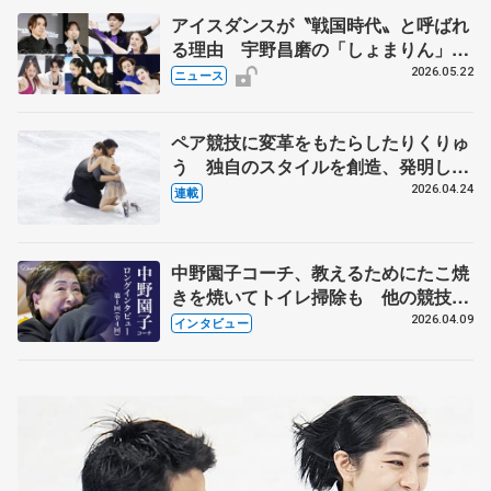
アイスダンスが〝戦国時代〟と呼ばれ
る理由 宇野昌磨の「しょまりん」ら
実力者が相次いで参戦 国内の競争激
2026.05.22
ニュース
化
ペア競技に変革をもたらしたりくりゅ
う 独自のスタイルを創造、発明した
【引退発表後②】
2026.04.24
連載
中野園子コーチ、教えるためにたこ焼
きを焼いてトイレ掃除も 他の競技に
も通用するという坂本花織の筋肉
2026.04.09
インタビュー