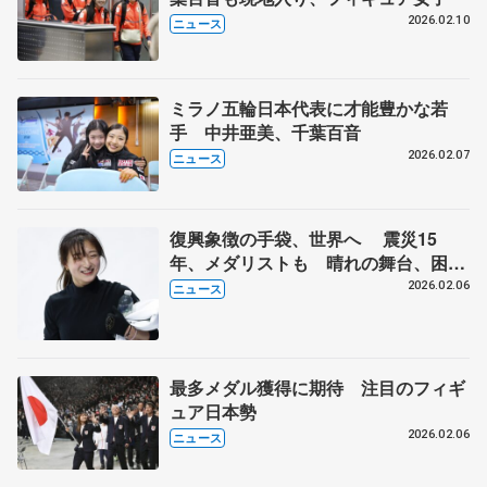
2026.02.10
ニュース
ミラノ五輪日本代表に才能豊かな若
手 中井亜美、千葉百音
2026.02.07
ニュース
復興象徴の手袋、世界へ 震災15
年、メダリストも 晴れの舞台、困難
乗り越え
2026.02.06
ニュース
最多メダル獲得に期待 注目のフィギ
ュア日本勢
2026.02.06
ニュース