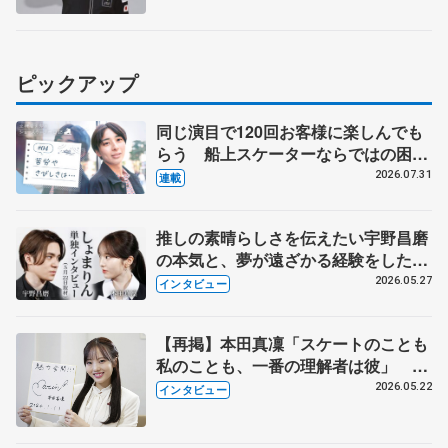
ピックアップ
同じ演目で120回お客様に楽しんでも
らう 船上スケーターならではの困難
とは 影響あったPIW前キャプテン松
2026.07.31
連載
永さんの存在
推しの素晴らしさを伝えたい宇野昌磨
の本気と、夢が遠ざかる経験をした本
田真凜の覚悟
2026.05.27
インタビュー
【再掲】本田真凜「スケートのことも
私のことも、一番の理解者は彼」 引
退時の単独インタビューで語った競技
2026.05.22
インタビュー
人生や家族、恋人、これからの夢…