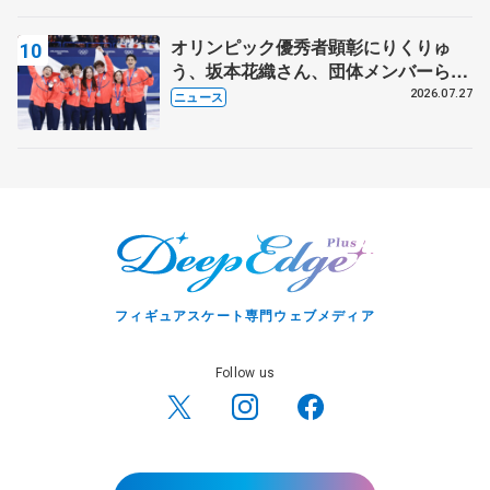
オリンピック優秀者顕彰にりくりゅ
う、坂本花織さん、団体メンバーら
8月7日に文科省が表彰式、ブルーノ・
2026.07.27
ニュース
マルコット、中野園子らコーチも
フィギュアスケート専門ウェブメディア
Follow us