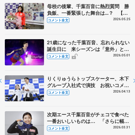
母校の後輩、千葉百音に熱烈質問 勝
負飯、一番緊張した舞台は...？ 【東
北高校訪問】
2026.05.25
コメント全文
21歳になった千葉百音、忘れられない
誕生日に 来シーズンは「意外」と言
われたい 【ブルームオンアイス】
2026.05.01
コメント全文
りくりゅうらトップスケーター、木下
グループ入社式で演技 お祝いコメン
ト、呪文のように練習したが...【入社
2026.04.13
コメント全文
式後】
次期エース千葉百音がチェコで食べた
一番おいしいものは… 「さらに幅を
広げていけるように頑張りたい」【世
2026.03.31
コメント全文
界フィギュア帰国時】