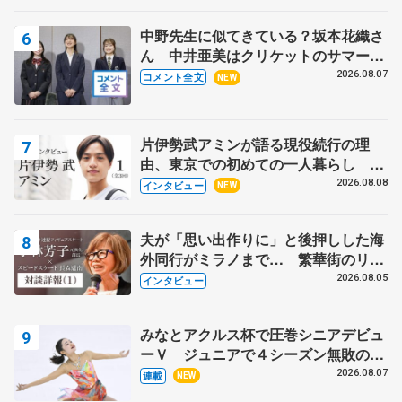
中野先生に似てきている？坂本花織さ
ん 中井亜美はクリケットのサマーキ
ャンプに 島田麻央はたくさん試合に
2026.08.07
コメント全文
NEW
出て国際大会へ【文部科学省スポーツ
表彰式】
片伊勢武アミンが語る現役続行の理
由、東京での初めての一人暮らし 注
目スケーターの「今」に迫る
2026.08.08
インタビュー
NEW
夫が「思い出作りに」と後押しした海
外同行がミラノまで… 繁華街のリン
クでは不良のお兄さんも味方に 小林
2026.08.05
インタビュー
芳子さんが振り返るスケート人生
みなとアクルス杯で圧巻シニアデビュ
ーＶ ジュニアで４シーズン無敗の島
田麻央
2026.08.07
連載
NEW