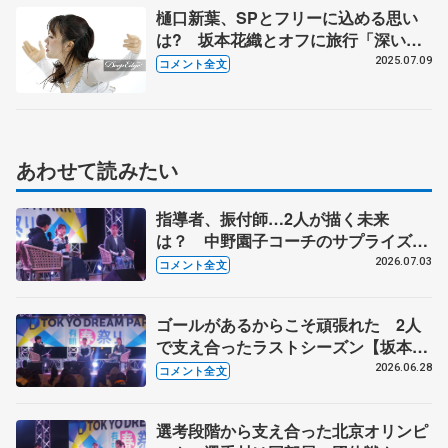
樋口新葉、SPとフリーに込める思い
は? 坂本花織とオフに旅行「深い話
をして…」（合宿囲み取材コメント全
2025.07.09
コメント全文
文）
あわせて読みたい
指導者、振付師…2人が描く未来
は？ 中野園子コーチのサプライズメ
ッセージも【坂本花織・樋口新葉
2026.07.03
コメント全文
GETSPORTSトークショー④】
ゴールがあるからこそ頑張れた 2人
で支え合ったラストシーズン【坂本花
織・樋口新葉GETSPORTSトークショ
2026.06.28
コメント全文
ー③】
選考段階から支え合った北京オリンピ