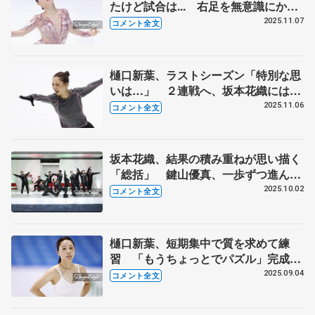
たけど試合は... 右足を無意識にかば
ってジャンプが曲がっちゃった
2025.11.07
コメント全文
【GP第4戦NHK杯女子SP】
樋口新葉、ラストシーズン「特別な思
いは…」 ２連戦へ、坂本花織には
「もう１戦終わっていいな」【GP第4
2025.11.06
コメント全文
戦NHK杯公式練習】
坂本花織、結果の積み重ねが思い描く
「総括」 鍵山優真、一歩ずつ進んで
いくのが夢への近道 【GPシリーズ
2025.10.02
コメント全文
会見・日本勢の全文】
樋口新葉、短期集中で質を求めて練
習 「もうちょっとでパズル」完成で
きる 【木下グループ杯公式練習後】
2025.09.04
コメント全文