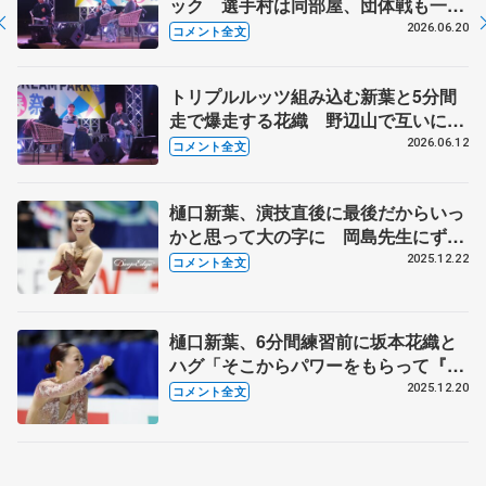
ック 選手村は同部屋、団体戦も一緒
に【坂本花織・樋口新葉GETSPORTS
2026.06.20
コメント全文
トークショー②】
トリプルルッツ組み込む新葉と5分間
走で爆走する花織 野辺山で互いに
「すごすぎる」【坂本花織・樋口新葉
2026.06.12
コメント全文
GETSPORTSトークショー①】
樋口新葉、演技直後に最後だからいっ
かと思って大の字に 岡島先生にずっ
と手を握られていて泣きそうになった
2025.12.22
コメント全文
【全日本フィギュア女子フリー】
樋口新葉、6分間練習前に坂本花織と
ハグ「そこからパワーをもらって『よ
し頑張るぞ！』と」【全日本フィギュ
2025.12.20
コメント全文
ア女子SP】