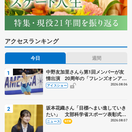
アクセスランキング
今日
週間
中野友加里さんら第1回メンバーが友
情出演 20周年の「フレンズオンアイ
ス」 宮本賢二さん、有川梨絵さん、
2026.08.06
アイスショー
田村岳斗さんも
坂本花織さん「目標へまい進していき
たい」 文部科学省スポーツ表彰式で
代表謝辞
2026.08.07
ニュース
NEW