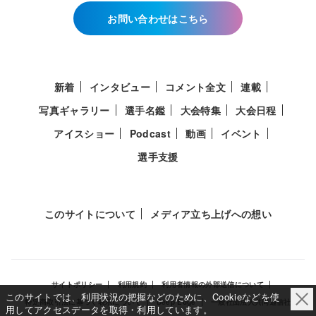
お問い合わせはこちら
新着
インタビュー
コメント全文
連載
写真ギャラリー
選手名鑑
大会特集
大会日程
アイスショー
Podcast
動画
イベント
選手支援
このサイトについて
メディア立ち上げへの想い
サイトポリシー
利用規約
利用者情報の外部送信について
このサイトでは、利用状況の把握などのために、Cookieなどを使
特定商取引法に基づく表示について
Deep Edge
一般社団法人共同通信社
用してアクセスデータを取得・利用しています。