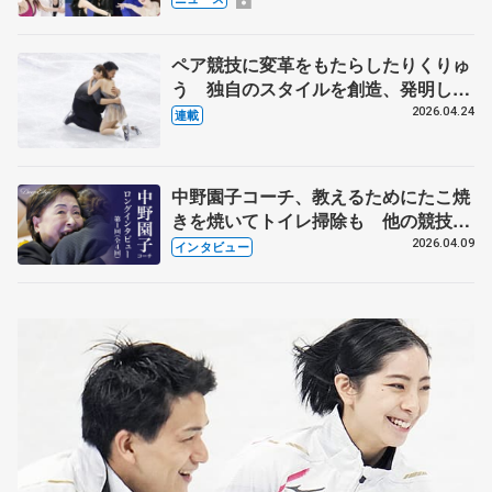
化
ペア競技に変革をもたらしたりくりゅ
う 独自のスタイルを創造、発明した
【引退発表後②】
2026.04.24
連載
中野園子コーチ、教えるためにたこ焼
きを焼いてトイレ掃除も 他の競技に
も通用するという坂本花織の筋肉
2026.04.09
インタビュー