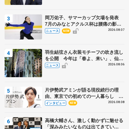
岡万佑子、サマーカップ欠場を発表
7月のみなとアクルス杯は腰痛の影響
で
2026.08.07
ニュース
NEW
羽生結弦さん衣装モチーフの吹き流し
を公開 今年は「春よ、来い」、仙台
の瑞鳳殿
2026.08.06
ニュース
片伊勢武アミンが語る現役続行の理
由、東京での初めての一人暮らし 注
目スケーターの「今」に迫る
2026.08.08
インタビュー
NEW
高橋大輔さん、激しく動かずに魅せる
「深みみたいなものは出てきてい