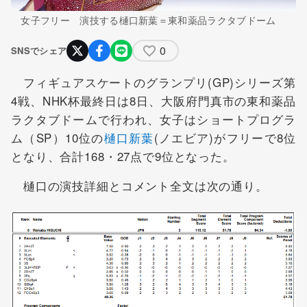
女子フリー 演技する樋口新葉＝東和薬品ラクタブドーム
0
SNSでシェア
フィギュアスケートのグランプリ(GP)シリーズ第
4戦、NHK杯最終日は8日、大阪府門真市の東和薬品
ラクタブドームで行われ、女子はショートプログラ
ム（SP）10位の
樋口新葉
(ノエビア)がフリーで8位
となり、合計168・27点で9位となった。
樋口の演技詳細とコメント全文は次の通り。