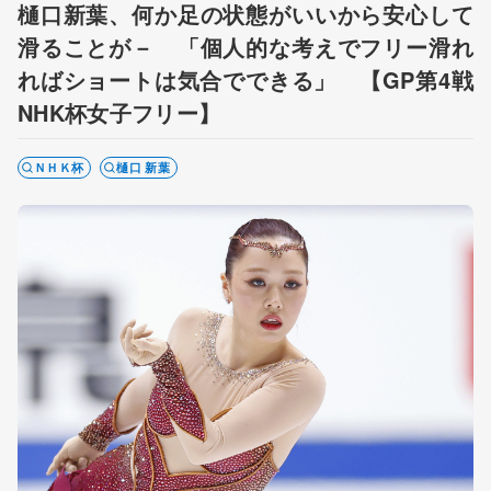
樋口新葉、何か足の状態がいいから安心して
滑ることが－ 「個人的な考えでフリー滑れ
ればショートは気合でできる」 【GP第4戦
NHK杯女子フリー】
ＮＨＫ杯
樋口 新葉