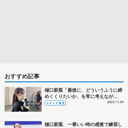
おすすめ記事
樋口新葉「最後に、どういうふうに締
めくくりたいか、を常に考えなが
ら」 ワンダーウーマンは、戦い抜い
2025.11.09
コメント全文
て終わりたいという気持ち…【GP第4
戦NHK杯一夜明け】
樋口新葉、一番いい時の感覚で練習し