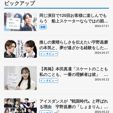
ピックアップ
同じ演目で120回お客様に楽しんでも
らう 船上スケーターならではの困難
とは 影響あったPIW前キャプテン松
2026.07.31
連載
永さんの存在
推しの素晴らしさを伝えたい宇野昌磨
の本気と、夢が遠ざかる経験をした本
田真凜の覚悟
2026.05.27
インタビュー
【再掲】本田真凜「スケートのことも
私のことも、一番の理解者は彼」 引
退時の単独インタビューで語った競技
2026.05.22
インタビュー
人生や家族、恋人、これからの夢…
アイスダンスが〝戦国時代〟と呼ばれ
る理由 宇野昌磨の「しょまりん」ら
実力者が相次いで参戦 国内の競争激
2026.05.22
ニュース