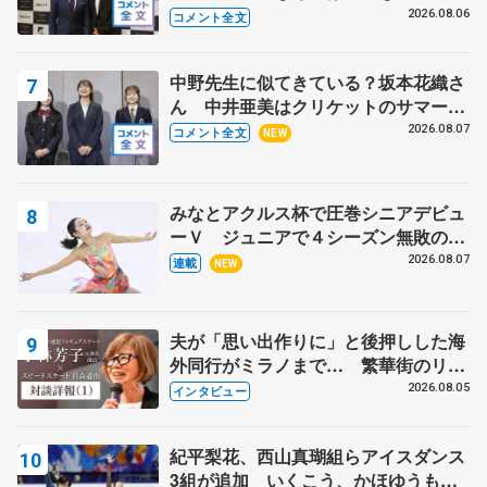
る？」 〝兄さん〟と慕うレジェンド
2026.08.06
コメント全文
野村忠宏さんと和気あいあい
中野先生に似てきている？坂本花織さ
ん 中井亜美はクリケットのサマーキ
ャンプに 島田麻央はたくさん試合に
2026.08.07
コメント全文
NEW
出て国際大会へ【文部科学省スポーツ
表彰式】
みなとアクルス杯で圧巻シニアデビュ
ーＶ ジュニアで４シーズン無敗の島
田麻央
2026.08.07
連載
NEW
夫が「思い出作りに」と後押しした海
外同行がミラノまで… 繁華街のリン
クでは不良のお兄さんも味方に 小林
2026.08.05
インタビュー
芳子さんが振り返るスケート人生
紀平梨花、西山真瑚組らアイスダンス
3組が追加 いくこう、かほゆうも、