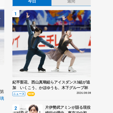
今日
週間
紀平梨花、西山真瑚組らアイスダンス3組が追
加 いくこう、かほゆうも、木下グループ杯
第
2026.08.08
ニュース
NEW
璃
片伊勢武アミンが語る現役
続行の理由、東京での初め