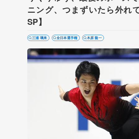
ニング、つまずいたら外れて
SP】
三浦 璃来
全日本選手権
木原 龍一