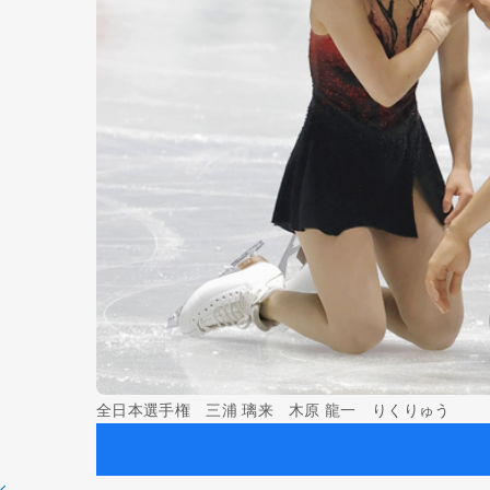
全日本選手権 三浦 璃来 木原 龍一 りくりゅう