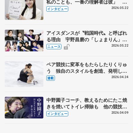
私のことも、一番の理解者は彼」 引
退時の単独インタビューで語った競技
2026.05.22
インタビュー
人生や家族、恋人、これからの夢…
アイスダンスが〝戦国時代〟と呼ばれ
る理由 宇野昌磨の「しょまりん」ら
実力者が相次いで参戦 国内の競争激
2026.05.22
ニュース
化
ペア競技に変革をもたらしたりくりゅ
う 独自のスタイルを創造、発明した
【引退発表後②】
2026.04.24
連載
中野園子コーチ、教えるためにたこ焼
きを焼いてトイレ掃除も 他の競技に
も通用するという坂本花織の筋肉
2026.04.09
インタビュー