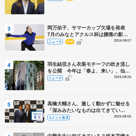
岡万佑子、サマーカップ欠場を発表
7月のみなとアクルス杯は腰痛の影響
で
2026.08.07
ニュース
NEW
羽生結弦さん衣装モチーフの吹き流し
を公開 今年は「春よ、来い」、仙台
の瑞鳳殿
2026.08.06
ニュース
高橋大輔さん、激しく動かずに魅せる
「深みみたいなものは出てきてい
る？」 〝兄さん〟と慕うレジェンド
2026.08.06
コメント全文
野村忠宏さんと和気あいあい
中野先生に似てきている？坂本花織さ