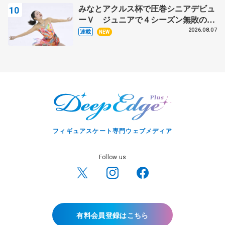
みなとアクルス杯で圧巻シニアデビュ
ーＶ ジュニアで４シーズン無敗の島
田麻央
2026.08.07
連載
NEW
フィギュアスケート専門ウェブメディア
Follow us
有料会員登録はこちら