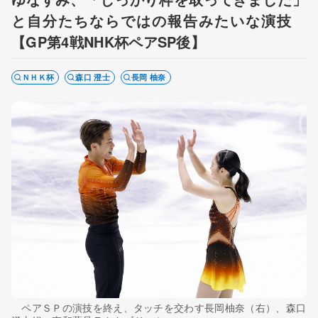
と自分たちならではの報告みたいな演技
【GP第4戦NHK杯ペアSP後】
ＮＨＫ杯
森口 澄士
長岡 柚奈
ペアＳＰの演技を終え、タッチを交わす長岡柚奈（右）、森口