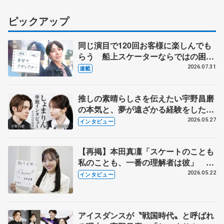
ピックアップ
同じ演目で120回お客様に楽しんでも
らう 船上スケーターならではの困難
とは 影響あったPIW前キャプテン松
2026.07.31
連載
永さんの存在
推しの素晴らしさを伝えたい宇野昌磨
の本気と、夢が遠ざかる経験をした本
田真凜の覚悟
2026.05.27
インタビュー
【再掲】本田真凜「スケートのことも
私のことも、一番の理解者は彼」 引
退時の単独インタビューで語った競技
2026.05.22
インタビュー
人生や家族、恋人、これからの夢…
アイスダンスが〝戦国時代〟と呼ばれ