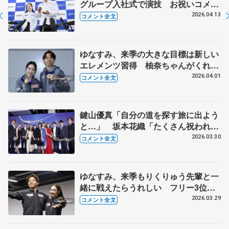
グループ入社式で演技 お祝いコメン
ト、呪文のように練習したが...【入社
2026.04.13
コメント全文
式後】
ゆなすみ、来季の大きな目標は新しい
エレメンツ習得 柚奈ちゃんがくれた
ビールを解禁「おいしかったー」【世
2026.04.01
コメント全文
界フィギュア帰国時】
鍵山優真「自分の道を探す旅に出よう
と…」 坂本花織「たくさん祝われて
また泣きました（笑）」 ISUアワー
2026.03.30
コメント全文
ド前に選手から一言
ゆなすみ、来季もりくりゅう先輩と一
緒に戦えたらうれしい フリー3位の
メダルをハゼボロと同じ台でもらえて
2026.03.29
コメント全文
「幸せ」【世界フィギュア一夜明け相
当】