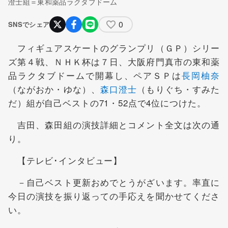
澄士組＝東和薬品ラクタブドーム
0
SNSでシェア
フィギュアスケートのグランプリ（ＧＰ）シリー
ズ第４戦、ＮＨＫ杯は７日、大阪府門真市の東和薬
品ラクタブドームで開幕し、ペアＳＰは
長岡柚奈
（ながおか・ゆな）、
森口澄士
（もりぐち・すみた
だ）組が自己ベストの71・52点で4位につけた。
吉田、森田組の演技詳細とコメント全文は次の通
り。
【テレビ･インタビュー】
－自己ベスト更新おめでとうがざいます。率直に
今日の演技を振り返っての手応えを聞かせてくださ
い。