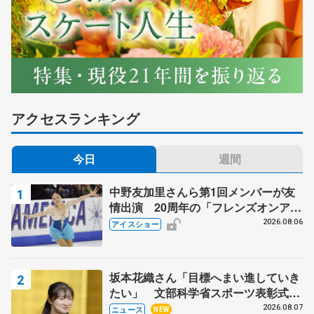
アクセスランキング
今日
週間
中野友加里さんら第1回メンバーが友
情出演 20周年の「フレンズオンアイ
ス」 宮本賢二さん、有川梨絵さん、
2026.08.06
アイスショー
田村岳斗さんも
坂本花織さん「目標へまい進していき
たい」 文部科学省スポーツ表彰式で
代表謝辞
2026.08.07
ニュース
NEW