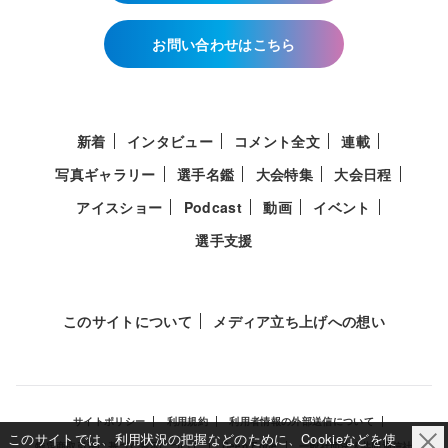
お問い合わせはこちら
新着
インタビュー
コメント全文
連載
写真ギャラリー
選手名鑑
大会特集
大会日程
アイスショー
Podcast
動画
イベント
選手支援
このサイトについて
メディア立ち上げへの想い
サイトポリシー
利用規約
利用者情報の外部送信について
このサイトでは、利用状況の把握などのために、Cookieなどを使
特定商取引法に基づく表示について
Deep Edge
一般社団法人共同通信社