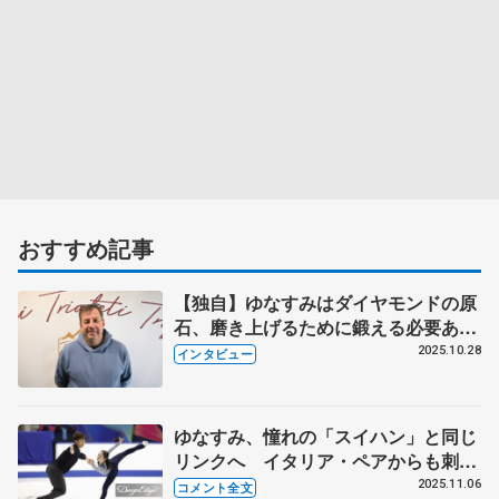
おすすめ記事
【独自】ゆなすみはダイヤモンドの原
石、磨き上げるために鍛える必要あ
る 「彼らには全てがそろっている」
2025.10.28
インタビュー
と新たに指導するドミトリー・サビ
ン・コーチ
ゆなすみ、憧れの「スイハン」と同じ
リンクへ イタリア・ペアからも刺
激、コーチ助言で「調子上がってき
2025.11.06
コメント全文