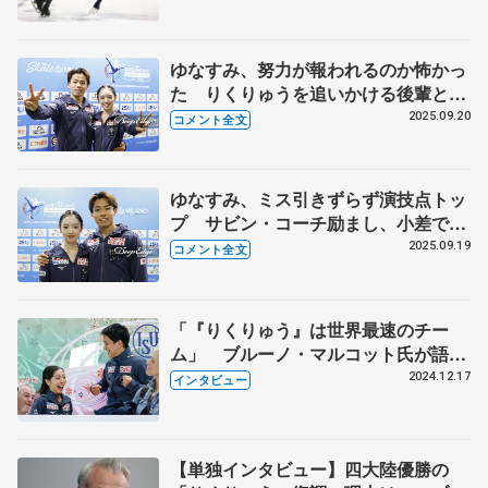
た」【GP第4戦NHK杯公式練習】
ゆなすみ、努力が報われるのか怖かっ
た りくりゅうを追いかける後輩とし
て頑張る 【オリンピック最終予選ペ
2025.09.20
コメント全文
ア・フリー】
ゆなすみ、ミス引きずらず演技点トッ
プ サビン・コーチ励まし、小差でフ
リーへ 【オリンピック最終予選ペア
2025.09.19
コメント全文
SP】
「『りくりゅう』は世界最速のチー
ム」 ブルーノ・マルコット氏が語っ
た「りくりゅう」「ゆなすみ」の魅力
2024.12.17
インタビュー
や秘話、日本への愛情
【単独インタビュー】四大陸優勝の