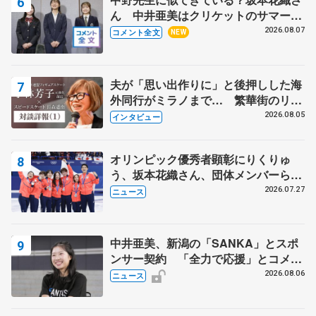
ん 中井亜美はクリケットのサマーキ
ャンプに 島田麻央はたくさん試合に
2026.08.07
コメント全文
NEW
出て国際大会へ【文部科学省スポーツ
表彰式】
夫が「思い出作りに」と後押しした海
外同行がミラノまで… 繁華街のリン
クでは不良のお兄さんも味方に 小林
2026.08.05
インタビュー
芳子さんが振り返るスケート人生
オリンピック優秀者顕彰にりくりゅ
う、坂本花織さん、団体メンバーら
8月7日に文科省が表彰式、ブルーノ・
2026.07.27
ニュース
マルコット、中野園子らコーチも
中井亜美、新潟の「SANKA」とスポ
ンサー契約 「全力で応援」とコメン
ト
2026.08.06
ニュース