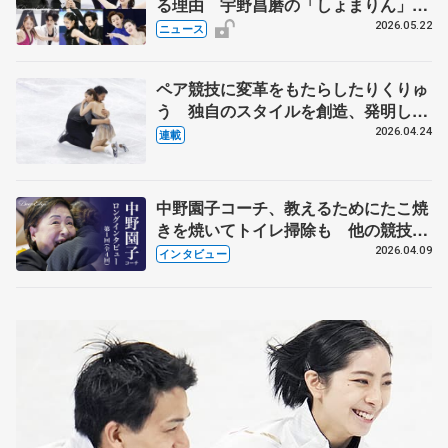
る理由 宇野昌磨の「しょまりん」ら
実力者が相次いで参戦 国内の競争激
2026.05.22
ニュース
化
ペア競技に変革をもたらしたりくりゅ
う 独自のスタイルを創造、発明した
【引退発表後②】
2026.04.24
連載
中野園子コーチ、教えるためにたこ焼
きを焼いてトイレ掃除も 他の競技に
も通用するという坂本花織の筋肉
2026.04.09
インタビュー