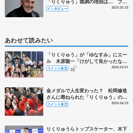
「りくりゅう」復調の理由は… ブル
ーノ・マルコット氏が語る舞台裏 若
2025.03.25
インタビュー
手ペア「ゆなすみ」「さえルカ」への
期待も
あわせて読みたい
「りくりゅう」が「ゆなすみ」にエー
ル 木原龍一「けがして良かったなと
思える日必ず来る」 【ブルームオン
2026.05.01
コメント全文
アイス】
金メダルで人生変わった？ 松岡修造
さんに尋ねられた「りくりゅう」の答
えは 【冬季オリパラパレード】
2026.04.25
コメント全文
りくりゅうらトップスケーター、木下