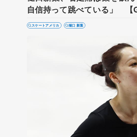
自信持って跳べている」 【
スケートアメリカ
樋口 新葉