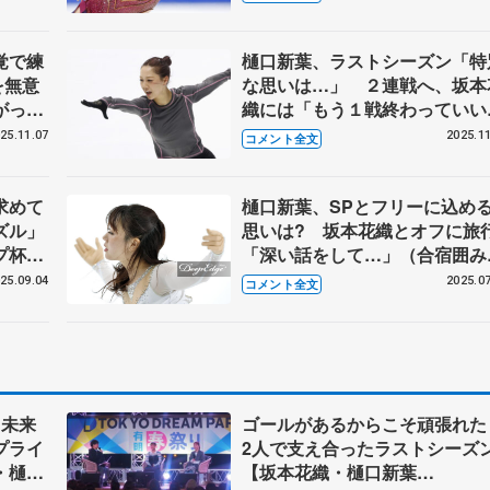
夜明け】
NHK杯女子フリー】
覚で練
樋口新葉、ラストシーズン「特
を無意
な思いは…」 ２連戦へ、坂本
がっち
織には「もう１戦終わっていい
女子
な」【GP第4戦NHK杯公式練
25.11.07
2025.11
コメント全文
求めて
樋口新葉、SPとフリーに込め
ズル」
思いは? 坂本花織とオフに旅
プ杯公
「深い話をして…」（合宿囲み
材コメント全文）
25.09.04
2025.07
コメント全文
く未来
ゴールがあるからこそ頑張れ
プライ
2人で支え合ったラストシーズ
・樋口
【坂本花織・樋口新葉