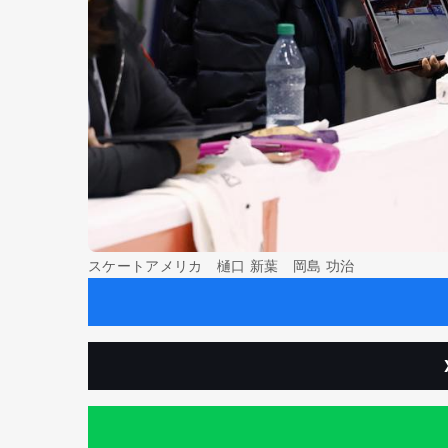
スケートアメリカ 樋口 新葉 岡島 功治