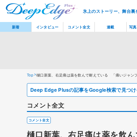
氷上のストーリー、舞台裏
新着
インタビュー
コメント全文
連載
写真
Top
樋口新葉、右足痛は薬を飲んで耐えている 「痛いジャンプ
Deep Edge Plusの記事をGoogle検索で
コメント全文
コメント全文
樋口新葉、右足痛は薬を飲ん