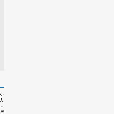
か
人
ー
戦
.08