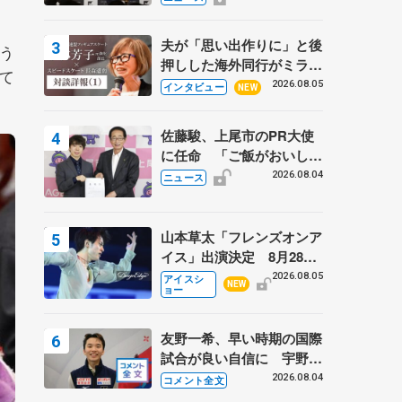
弟〟オリンピック3連覇の
野村忠宏さんと対談
夫が「思い出作りに」と後
う
押しした海外同行がミラノ
て
まで… 繁華街のリンクで
2026.08.05
インタビュー
NEW
は不良のお兄さんも味方
に 小林芳子さんが振り返
佐藤駿、上尾市のPR大使
るスケート人生
に任命 「ご飯がおいし
く、住みやすいのが魅力」
2026.08.04
ニュース
山本草太「フレンズオンア
イス」出演決定 8月28日
（金）2公演のみ 荒川静
2026.08.05
アイスシ
NEW
ョー
香さんプロデュース、20
周年のアイスショー
友野一希、早い時期の国際
試合が良い自信に 宇野昌
磨の現役復帰に思っている
2026.08.04
コメント全文
こと 【アジアンオープン