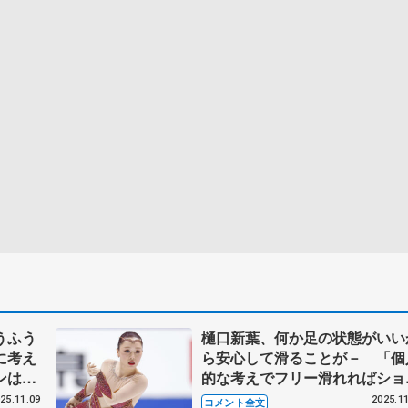
うふう
樋口新葉、何か足の状態がいい
に考え
ら安心して滑ることが－ 「個
ンは、
的な考えでフリー滑れればショ
う気持
トは気合でできる」 【GP第4
25.11.09
2025.11
コメント全文