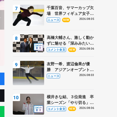
トロフィーフリー】
千葉百音、サマーカップ欠
場 世界フィギュア女子2
位
2026.08.05
ニュース
NEW
高橋大輔さん、激しく動か
ずに魅せる「深みみたいな
ものは出てきている？」
2026.08.06
コメント全文
NEW
〝兄さん〟と慕うレジェン
ド野村忠宏さんと和気あい
友野一希、渡辺倫果が優
あい
勝 アジアンオープントロ
フィー
2026.08.03
ニュース
横井きな結、３位発進 卒
業シーズン「やり切る」
【みなとアクルス杯SP】
2026.08.06
コメント全文
NEW