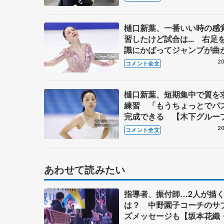
ち…【GP第4戦NHK杯一
樋口新葉、一番いい時の感
習したけど試合は... 右足
識にかばってジャンプが曲
ゃった 【GP第4戦NHK杯
20
コメント全文
SP】
樋口新葉、短期集中で質を
練習 「もうちょっとでパ
完成できる 【木下グルー
式練習後】
20
コメント全文
あわせて読みたい
指導者、振付師…2人が描
は？ 中野園子コーチのサ
ズメッセージも【坂本花織