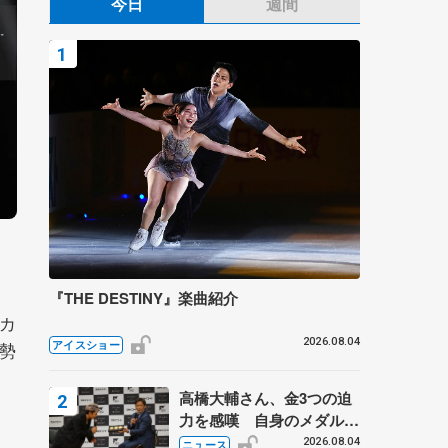
今日
週間
『THE DESTINY』楽曲紹介
カ
2026.08.04
アイスショー
勢
高橋大輔さん、金3つの迫
力を感嘆 自身のメダルは
「どちらに？」 〝リス兄
2026.08.04
ニュース