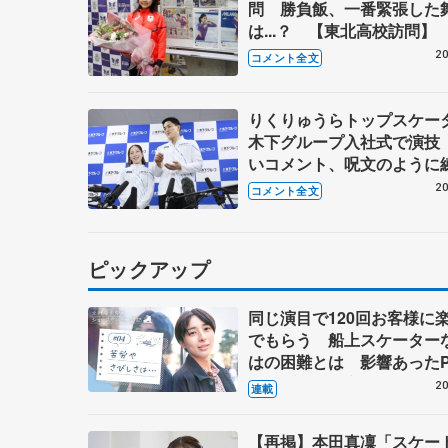
問 勝負飯、一番緊張した
は...？ 【東北高校訪問】
20
コメント全文
りくりゅうらトップスケー
木下グループ入社式で演技
いコメント、呪文のように
たが...【入社式後】
20
コメント全文
ピックアップ
同じ演目で120回お客様に
でもらう 船上スケーター
はの困難とは 影響あったP
キャプテン松永さんの存在
20
連載
【再掲】本田真凜「スケー