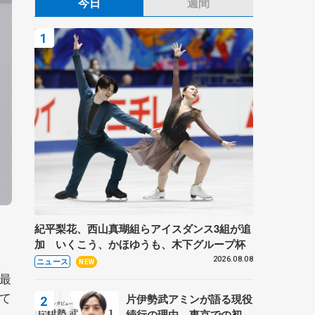
今日
週間
紀平梨花、西山真瑚組らアイスダンス3組が追
加 いくこう、かほゆうも、木下グループ杯
2026.08.08
ニュース
NEW
最
て
片伊勢武アミンが語る現役
続行の理由、東京での初め