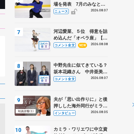
場を発表 7月のみなとア
クルス杯は腰痛の影響で
2026.08.07
ニュース
河辺愛菜、５位 得意を詰
め込んだ「オペラ座」【み
なとアクルス杯フリー】
2026.08.08
コメント全文
NEW
中野先生に似てきている？
坂本花織さん 中井亜美は
クリケットのサマーキャン
2026.08.07
コメント全文
プに 島田麻央はたくさん
試合に出て国際大会へ【文
部科学省スポーツ表彰
夫が「思い出作りに」と後
式】
押しした海外同行がミラノ
まで… 繁華街のリンクで
2026.08.05
インタビュー
は不良のお兄さんも味方
に 小林芳子さんが振り返
カミラ・ワリエワに中立資
るスケート人生