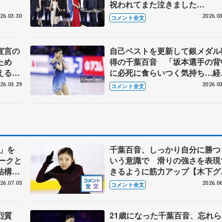
祝われてまた泣きました
（笑）」 ISUアワード前に選
26.03.30
2026.03
コメント全文
から一言
宣言の
自己ベストを更新して銀メダル
ため
得の千葉百音 「坂本選手の背
える」
に必死に食らいつく気持ち…経
】
を濃縮して出し切れた」【世界
26.03.29
2026.03
コメント全文
ィギュア女子フリー】
」を
千葉百音、しっかり自分に勝つ
ークと
いう意識で 滑りの強さを表現
結構あ
きるように筋力アップ【木下グ
本シニ
ープ/アカデミー練習公開】
26.07.05
2026.06
コメント全文
烈質
21歳になった千葉百音、忘れら