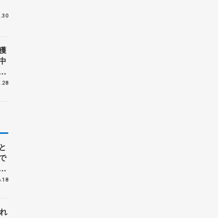
手
.30
獲
中
験
フ
.28
と
で
ル
.18
れ