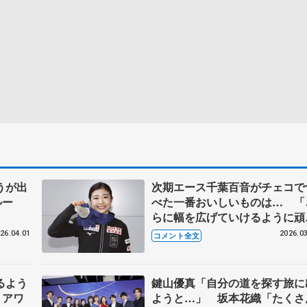
うが出
次期エース千葉百音がチェコで
ルー
べた一番おいしいものは… 「
らに幅を広げていけるように頑
りたい」【世界フィギュア帰国
26.04.01
2026.03
コメント全文
時】
るよう
鍵山優真「自分の道を探す旅に
・アワ
ようと…」 坂本花織「たくさ