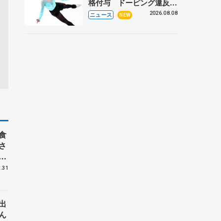
格付与 ドーピング違反で
処分、アレクサンドラ・イ
2026.08.08
ニュース
NEW
グナトワも
食
さ
張
.31
出
ん