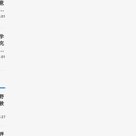
意
オ
.01
学
充
.01
野
験
.27
呼