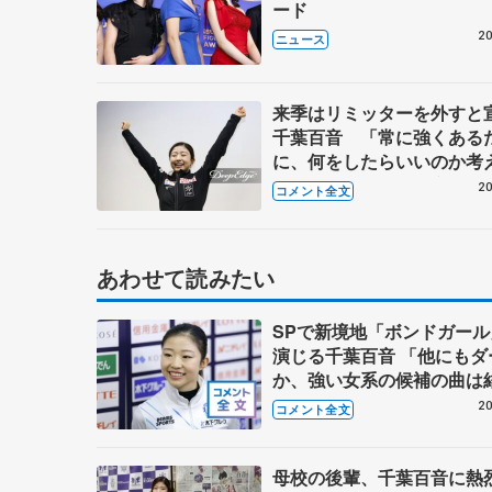
ード
20
ニュース
来季はリミッターを外すと
千葉百音 「常に強くある
に、何をしたらいいのか考
【世界フィギュア一夜明け
20
コメント全文
あわせて読みたい
SPで新境地「ボンドガール
演じる千葉百音 「他にもダ
か、強い女系の候補の曲は
ったんですけど…」【全日
20
コメント全文
ア強化合宿】
母校の後輩、千葉百音に熱