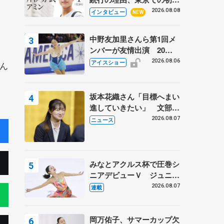
。
ての一人暮らし 注目スケ
2026.08.08
インタビュー
NEW
ーターの「今」に迫る
中野友加里さんら第1回メ
ンバーが友情出演 20周
年の「フレンズオンアイ
2026.08.06
アイスショー
ん
ス」 宮本賢二さん、有川
梨絵さん、田村岳斗さんも
坂本花織さん「目標へまい
進していきたい」 文部科
学省スポーツ表彰式で代表
2026.08.07
ニュース
謝辞
みなとアクルス杯で圧巻シ
ニアデビューＶ ジュニア
で４シーズン無敗の島田麻
2026.08.07
連載
央
岡万佑子、サマーカップ欠