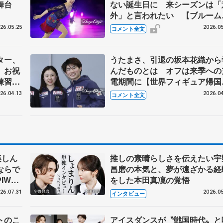
舞台
ない誕生日に 来シーズンは「
外」と言われたい 【ブルーム
ンアイス】
26.05.25
2026.05
コメント全文
ター、
うたまさ、引退の坂本花織から
 お祝
んだものとは オフは来季への
練習し
電期間に【世界フィギュア帰国
時】
26.04.13
2026.04
コメント全文
楽しん
推しの素晴らしさを伝えたい宇
ならで
昌磨の本気と、夢が遠ざかる経
IW前
をした本田真凜の覚悟
26.07.31
2026.05
インタビュー
トのこ
アイスダンスが〝戦国時代〟と