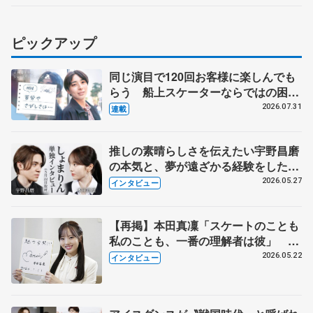
ピックアップ
同じ演目で120回お客様に楽しんでも
らう 船上スケーターならではの困難
とは 影響あったPIW前キャプテン松
2026.07.31
連載
永さんの存在
推しの素晴らしさを伝えたい宇野昌磨
の本気と、夢が遠ざかる経験をした本
田真凜の覚悟
2026.05.27
インタビュー
【再掲】本田真凜「スケートのことも
私のことも、一番の理解者は彼」 引
退時の単独インタビューで語った競技
2026.05.22
インタビュー
人生や家族、恋人、これからの夢…