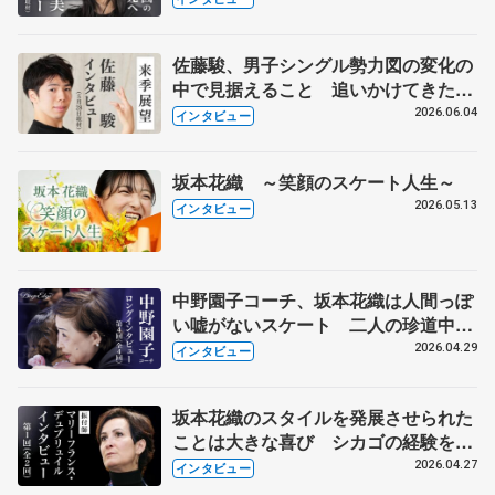
佐藤駿、男子シングル勢力図の変化の
中で見据えること 追いかけてきた鍵
山優真が不在のシーズンに向けて
2026.06.04
インタビュー
坂本花織 ～笑顔のスケート人生～
2026.05.13
インタビュー
中野園子コーチ、坂本花織は人間っぽ
い嘘がないスケート 二人の珍道中は
続いていく④
2026.04.29
インタビュー
坂本花織のスタイルを発展させられた
ことは大きな喜び シカゴの経験を経
て、挑んだ今季 マリーフランス・デ
2026.04.27
インタビュー
ュブリュイルさん