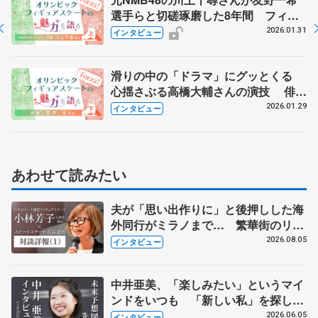
選手らと切磋琢磨した8年間 フィギ
ュアスケートからアイドルの世界へ
2026.01.31
インタビュー
【上】
滑りの中の「ドラマ」にグッとくる
心揺さぶる高橋大輔さんの演技 俳優
の室井滋さんに聞く【下】
2026.01.29
インタビュー
あわせて読みたい
夫が「思い出作りに」と後押しした海
外同行がミラノまで… 繁華街のリン
クでは不良のお兄さんも味方に 小林
2026.08.05
インタビュー
芳子さんが振り返るスケート人生
中井亜美、「楽しみたい」というマイ
ンドをいつも 「新しい私」を探し、
4年後へ
2026.06.05
インタビュー