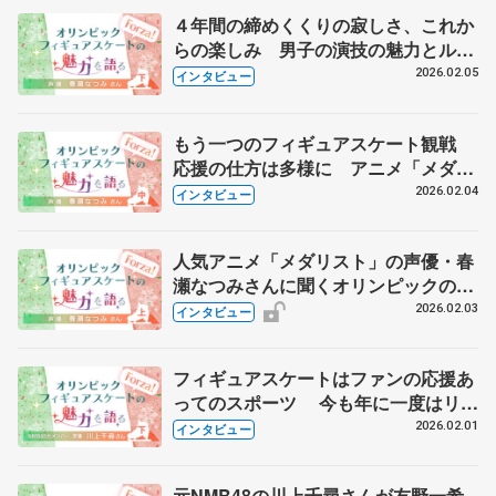
４年間の締めくくりの寂しさ、これか
らの楽しみ 男子の演技の魅力とルー
ル変更 アニメ「メダリスト」の声
2026.02.05
インタビュー
優・春瀬なつみさんに聞く 【下】
もう一つのフィギュアスケート観戦
応援の仕方は多様に アニメ「メダリ
スト」の声優・春瀬なつみさんに聞く
2026.02.04
インタビュー
【中】
人気アニメ「メダリスト」の声優・春
瀬なつみさんに聞くオリンピックの楽
しみ方 小さな差が勝負を分けるスポ
2026.02.03
インタビュー
ーツ 【上】
フィギュアスケートはファンの応援あ
ってのスポーツ 今も年に一度はリン
クへ NMB48卒業の川上千尋さんに
2026.02.01
インタビュー
聞く 【下】
元NMB48の川上千尋さんが友野一希