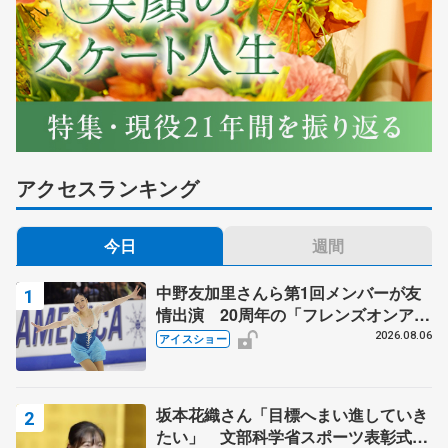
アクセスランキング
今日
週間
中野友加里さんら第1回メンバーが友
情出演 20周年の「フレンズオンアイ
ス」 宮本賢二さん、有川梨絵さん、
2026.08.06
アイスショー
田村岳斗さんも
坂本花織さん「目標へまい進していき
たい」 文部科学省スポーツ表彰式で