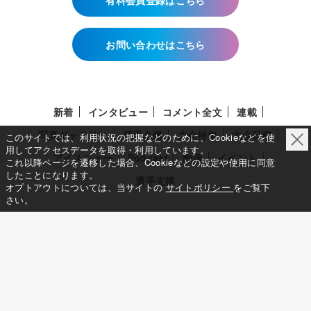
お問い合わせはこちら
新着
インタビュー
コメント全文
連載
写真ギャラリー
選手名鑑
大会特集
大会日程
このサイトでは、利用状況の把握などのために、Cookieなどを使
用してアクセスデータを取得・利用しています。
アイスショー
Podcast
動画
イベント
これ以降ページを遷移した場合、Cookieなどの設定や使用に同意
したことになります。
選手支援
オプトアウトについては、当サイトの
サイトポリシー
をご覧下
さい。
このサイトについて
メディア立ち上げへの想い
サイトポリシー
利用規約
利用者情報の外部送信について