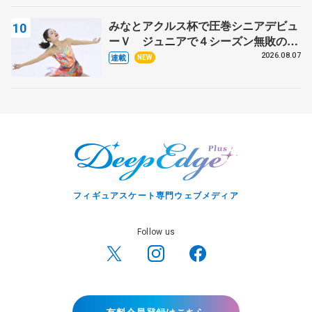
みなとアクルス杯で圧巻シニアデビュ
ーＶ ジュニアで４シーズン無敗の島
田麻央
2026.08.07
連載
NEW
フィギュアスケート専門ウェブメディア
Follow us
有料会員登録はこちら