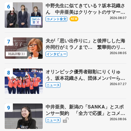
中野先生に似てきている？坂本花織さ
ん 中井亜美はクリケットのサマーキ
ャンプに 島田麻央はたくさん試合に
2026.08.07
コメント全文
NEW
出て国際大会へ【文部科学省スポーツ
表彰式】
夫が「思い出作りに」と後押しした海
外同行がミラノまで… 繁華街のリン
クでは不良のお兄さんも味方に 小林
2026.08.05
インタビュー
芳子さんが振り返るスケート人生
オリンピック優秀者顕彰にりくりゅ
う、坂本花織さん、団体メンバーら
8月7日に文科省が表彰式、ブルーノ・
2026.07.27
ニュース
マルコット、中野園子らコーチも
中井亜美、新潟の「SANKA」とスポ
ンサー契約 「全力で応援」とコメン
ト
2026.08.06
ニュース