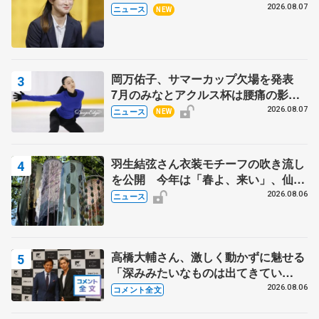
代表謝辞
2026.08.07
ニュース
NEW
岡万佑子、サマーカップ欠場を発表
7月のみなとアクルス杯は腰痛の影響
で
2026.08.07
ニュース
NEW
羽生結弦さん衣装モチーフの吹き流し
を公開 今年は「春よ、来い」、仙台
の瑞鳳殿
2026.08.06
ニュース
高橋大輔さん、激しく動かずに魅せる
「深みみたいなものは出てきてい
る？」 〝兄さん〟と慕うレジェンド
2026.08.06
コメント全文
野村忠宏さんと和気あいあい