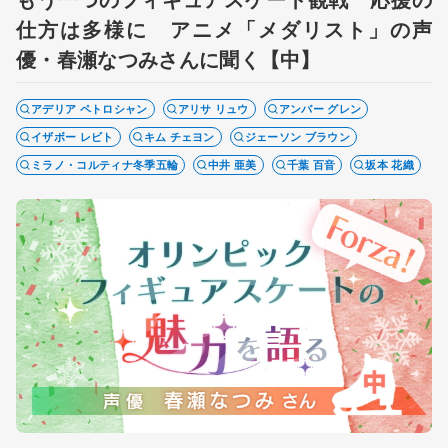
仕方は多様に アニメ「メダリスト」の声
優・春瀬なつみさんに聞く【中】
アデリア ペトロシャン
アリサ リュウ
アンバー グレン
イザボー レビト
キム チェヨン
ジェーソン ブラウン
ミラノ・コルティナ冬季五輪
中井 亜美
千葉 百音
坂本 花織