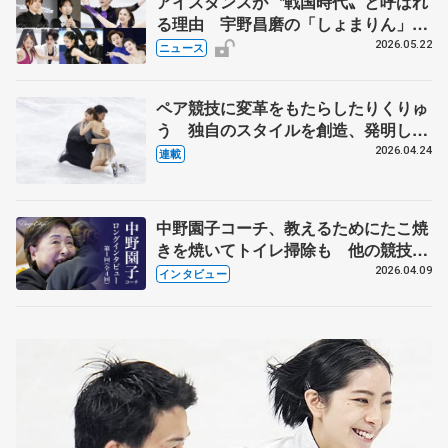
アイスダンスが〝戦国時代〟と呼ばれ
る理由 宇野昌磨の「しょまりん」ら
実力者が相次いで参戦 国内の競争激
2026.05.22
ニュース
化
ペア競技に変革をもたらしたりくりゅ
う 独自のスタイルを創造、発明した
【引退発表後②】
2026.04.24
連載
中野園子コーチ、教えるためにたこ焼
きを焼いてトイレ掃除も 他の競技に
も通用するという坂本花織の筋肉
2026.04.09
インタビュー